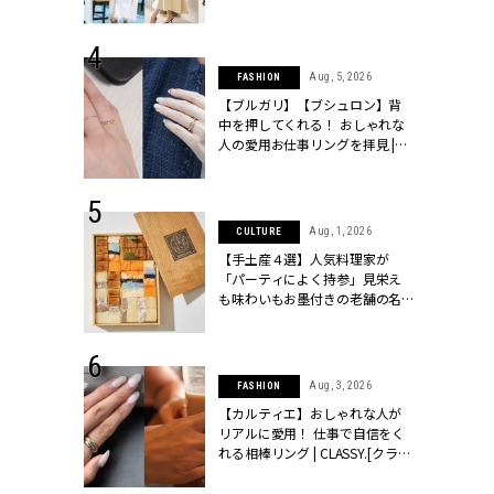
こなし」 | CLASSY.[クラッシィ]
 24, 2026
Aug, 5, 2026
FASHION
方３選】結婚
【ブルガリ】【ブシュロン】背
“シンプル黒ワ
中を押してくれる！ おしゃれな
フ』で盛るのが
人の愛用お仕事リングを拝見 |
[クラッシィ]
CLASSY.[クラッシィ]
 18, 2025
Aug, 1, 2026
CULTURE
ティエ人気リ
【手土産４選】人気料理家が
ニティetc.
「パーティによく持参」見栄え
選ぶ人増えて
も味わいもお墨付きの老舗の名
[クラッシィ]
物とは？ | CLASSY.[クラッシィ]
 24, 2026
Aug, 3, 2026
FASHION
服”は【セオ
【カルティエ】おしゃれな人が
婚式にも仕事
リアルに愛用！ 仕事で自信をく
シック４選 |
れる相棒リング | CLASSY.[クラッ
ィ]
シィ]