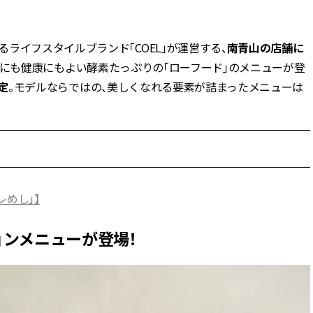
BEAUTY
ライフスタイルブランド「COEL」が運営する、
南青山の店舗に
にも健康にもよい酵素たっぷりの「ローフード」のメニューが登
Aug, 5, 2026
Feb,
BEAUTY
WEDDING
限定
。モデルならではの、美しくなれる要素が詰まったメニューは
忙しい毎日に「うるおいター
結婚式に黒ドレス
ボ」を。新【SOFINA BASIC＋】
ばれで失敗しない
のお手入れでうるおってなめら
ーを解説 | CLASS
かな肌を目指す | CLASSY.[クラッ
シィ]
Aug, 6, 2026
Jun,
BEAUTY
WEDDING
【ヘアアクセ6選】手抜きに見え
【一生ものジュエ
レめし」】
ない！アラサーのまとめ髪が垢
存在感が際立つ！
抜ける「即戦力アクセ」たち |
「トゥギャザー」
CLASSY.[クラッシィ]
目 | CLASSY.[クラ
レーションメニューが登場！
Aug, 7, 2026
Aug,
BEAUTY
WEDDING
冷房・紫外線etc...「夏の隠れ乾
【結婚指輪】人気
燥」を防ぐ【ベタつかない名品
ング22選｜20〜3
クリーム】3選＜30代のベストコ
エピソードも | CLA