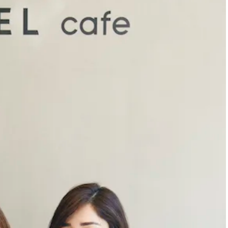
スメ＞ | CLASSY.[クラッシィ]
ィ]
Nov, 17, 2025
Mar,
BEAUTY
WEDDING
【落ちない名品リップ10選】塗
【トレンドの巻き
り直しできない・皮むけしやす
式ゲスト服の鉄板
いetc.悩みをクリア | CLASSY.[ク
ンピ”は『スカー
ラッシィ]
正解！ | CLASSY.
Aug, 5, 2026
Aug,
BEAUTY
WEDDING
ユニクロ名品も！日焼け対策ガ
20万円台〜【カル
チ勢の「ないと無理」なアイテ
ング４選】ラブ、トリ
ムハック7選 | CLASSY.[クラッシ
を『マリッジ』に
ィ]
ます！ | CLASSY.
Jul, 13, 2026
Mar,
BEAUTY
WEDDING
朝の“寝ぐせ直し”はもういらな
失敗しない“ゲスト
い！夜に仕込む「ヘアケア家
リー】にある！結
電」3選 | CLASSY.[クラッシィ]
にも使える上質ベー
CLASSY.[クラッシ