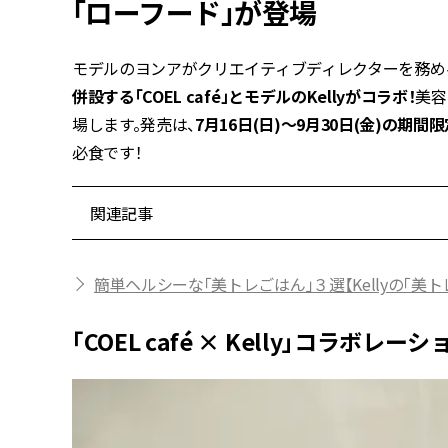
「ローフード」が登場
モデルのヨンアがクリエイティブディレクターを務める
併設する「COEL café」とモデルのKellyがコラボ！
美容
場します。発売は、
7月16日(日)～9月30日(金)の期間
必食です！
関連記事
簡単ヘルシーな「美トレごはん」３選【Kellyの「美ト
「COEL café × Kelly」コラボ