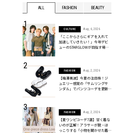
WEDDING
ALL
FASHION
BEAUTY
WEDDIN
 16, 2026
Aug, 6, 2026
CULTURE
はアリ？お呼
「ここからさらにギアを入れて
コーデ＆マナ
加速していきたい！」今年デビ
Y.[クラッシィ]
ューのSTARGLOWが目指す場所
とは？【3rdシングル『Drivin' My
Life』発売】 | CLASSY.[クラッシ
ィ]
 30, 2026
Aug, 2, 2026
FASHION
リー】1つでも
【梅澤美波】今夏の注目株！ジ
ポメラートの
ュエリー感覚の「サムリングサ
シリーズに注
ンダル」でパンツコーデを更新 |
ッシィ]
CLASSY.[クラッシィ]
 13, 2025
Aug, 2, 2026
FASHION
ブランドのリ
【夏ワンピコーデ7選】甘く着な
0代カップルの
いのが正解！アラサーが脱・ほ
SSY.[クラッシ
っこりする「小物を聞かせた着