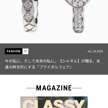
FASHION
PR
Jul, 15,2026
【ICB】人気インフルエンサーと共同制作! 週5で着たく
なる「名品ブラウス」２選
MAGAZINE