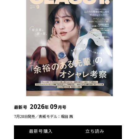
2026
09
最新号
年
月号
7月28日発売／
表紙モデル：堀田 茜
最新号購入
立ち読み