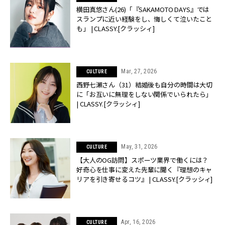
横田真悠さん(26)「『SAKAMOTO DAYS』では
スランプに近い経験をし、悔しくて泣いたこと
も」 | CLASSY.[クラッシィ]
Mar, 27, 2026
CULTURE
西野七瀬さん（31）結婚後も自分の時間は大切
に「お互いに無理をしない関係でいられたら」
| CLASSY.[クラッシィ]
May, 31, 2026
CULTURE
【大人のOG訪問】スポーツ業界で働くには？
好奇心を仕事に変えた先輩に聞く『理想のキャ
リアを引き寄せるコツ』 | CLASSY.[クラッシィ]
Apr, 16, 2026
CULTURE