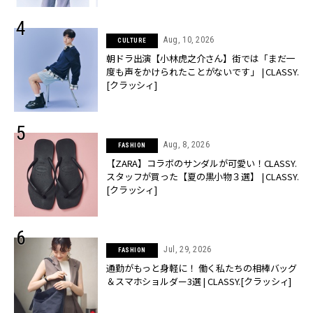
Aug, 10, 2026
CULTURE
朝ドラ出演【小林虎之介さん】街では「まだ一
度も声をかけられたことがないです」 | CLASSY.
[クラッシィ]
Aug, 8, 2026
FASHION
【ZARA】コラボのサンダルが可愛い！CLASSY.
スタッフが買った【夏の黒小物３選】 | CLASSY.
[クラッシィ]
Jul, 29, 2026
FASHION
通勤がもっと身軽に！ 働く私たちの相棒バッグ
＆スマホショルダー3選 | CLASSY.[クラッシィ]