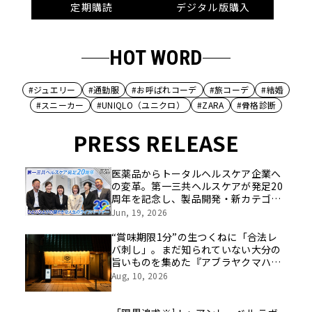
定期購読
デジタル版購入
HOT WORD
#ジュエリー
#通勤服
#お呼ばれコーデ
#旅コーデ
#結婚
#スニーカー
#UNIQLO（ユニクロ）
#ZARA
#骨格診断
PRESS RELEASE
医薬品からトータルヘルスケア企業へ
の変革。第一三共ヘルスケアが発足20
周年を記念し、製品開発・新カテゴリ
挑戦の舞台や旧社統合時のエピソード
Jun, 19, 2026
を社員の想いとともに振り返る特別映
像を公開！
“賞味期限1分”の生つくねに「合法レ
バ刺し」。まだ知られていない大分の
旨いものを集めた『アブラヤクマハ
チ』が中野に誕生
Aug, 10, 2026