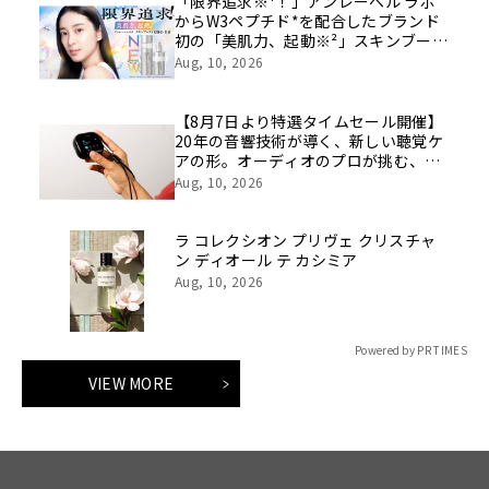
「限界追求※¹！」アンレーベル ラボ
からW3ペプチド*を配合したブランド
初の「美肌力、起動※²」スキンブース
ト化粧水・乳液が誕生！集中※³美容液
Aug, 10, 2026
と一緒に使う“ペプビタ・ペプレチ”で
高めあうスキンケア
【8月7日より特選タイムセール開催】
20年の音響技術が導く、新しい聴覚ケ
アの形。オーディオのプロが挑む、画
期的なスクリーン操作対応次世代スマ
Aug, 10, 2026
ート集音器「Cearvol」
ラ コレクシオン プリヴェ クリスチャ
ン ディオール テ カシミア
Aug, 10, 2026
Powered by PR TIMES
VIEW MORE