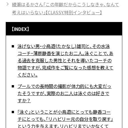
綾瀬はるかさん「この年齢だからこうしなきゃ、なんて
考えはいらない」【CLASSY.特別インタビュー】
【INDEX】
――泳げない男・小鳥遊(たかなし)雄司と、その水泳
コーチ・薄原静香を演じたお二人。泳ぐことで、あ
る過去を克服した男性とそれを導いたコーチの
物語ですが、完成作をご覧になった感想を教えて
ください。
――プールでの長時間の撮影が体力的にも大変だっ
たそうですが、実際のお二人は泳ぐのは好きで
すか？
――「泳ぐ」ということが小鳥遊にとっても静香コー
チにとっても、「リハビリ＝元の自分を取り戻す」
という力を与えます。リハビリまでいかなくて