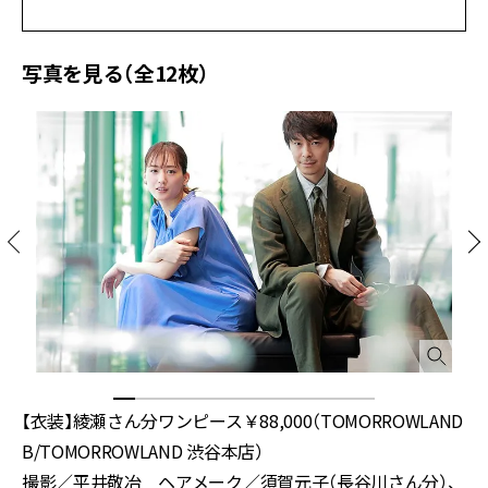
写真を見る（全12枚）
【衣装】綾瀬さん分ワンピース￥88,000（TOMORROWLAND
B/TOMORROWLAND 渋谷本店）
撮影／平井敬冶 ヘアメーク／須賀元子（長谷川さん分）、