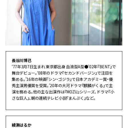
長谷川博己
‘77年3月7日生まれ 東京都出身 血液型A型●’02年『BENT』で
舞台デビュー。‘08年のドラマ『セカンドバージン』で注目を
集める。’16年の映画『シン・ゴジラ』で日本アカデミー賞・優
秀主演男優賞を受賞。’20年の大河ドラマ『麒麟がくる』で主
演を務める。他の主な出演作は『MOZU』シリーズ、ドラマ『小
さな巨人』、朝の連続テレビ小説『まんぷく』など。
綾瀬はるか