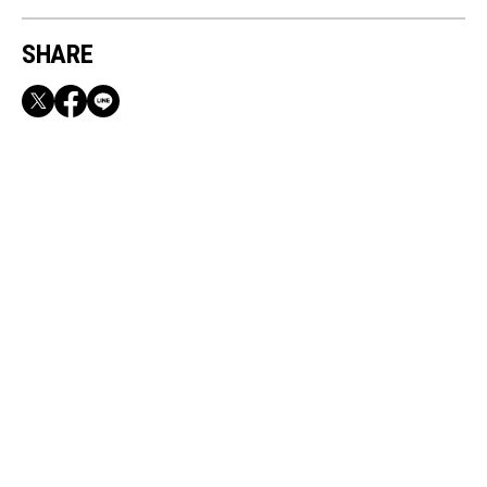
SHARE
RECOMMEND
【CLASSY.お仕事名品】収納力のある優秀バッ
グ&スマホショルダー3選
Dec, 11, 2025
CULTURE