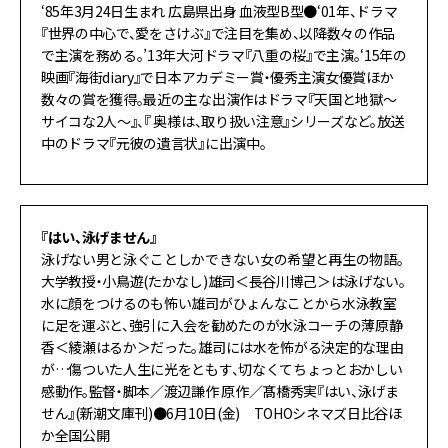
‘85年3月24日生まれ 広島県出身 血液型B型●‘01年、ドラマ
『世界の中心で、愛をさけぶ』で注目を集め、以降数々の作品
で主演を務める。’13年大河ドラマ『八重の桜』で主演。‘15年の
映画『海街diary』で日本アカデミー賞・優秀主演女優賞ほか
数々の賞を獲得。最近の主な出演作はドラマ『天国と地獄～
サイコな2人～』、『 奥様は、取り扱い注意』シリーズなど。放送
中のドラマ『元彼の遺言状』に出演中。
『はい、泳げません』
泳げない男と泳ぐことしかできない女の希望と再生の物語。
大学教授・小鳥遊(たかなし)雄司＜長谷川博己＞は泳げない。
水に顔をつけるのも怖い雄司がひょんなことから水泳教室
に足を運ぶと、強引に入会を勧めたのが水泳コーチの薄原静
香＜綾瀬はるか＞だった。雄司には水を怖がる決定的な理由
が…傷ついた人生に光をともす、切なくてちょっとおかしい
感動作。監督・脚本／渡辺謙作 原作／髙橋秀実『はい、泳げま
せん』(新潮文庫刊)●6月10日(金) TOHOシネマズ日比谷ほ
か全国公開