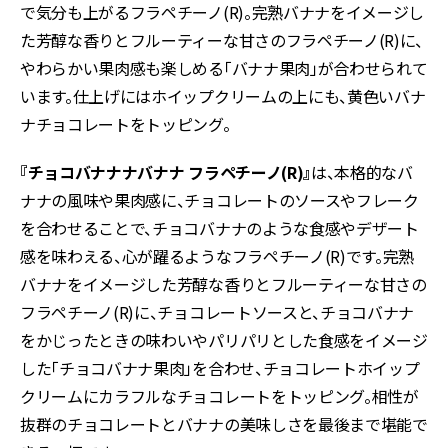
で気分も上がるフラペチーノ(R)。完熟バナナをイメージし
た芳醇な香りとフルーティーな甘さのフラペチーノ(R)に、
やわらかい果肉感も楽しめる「バナナ果肉」が合わせられて
います。仕上げにはホイップクリームの上にも、黄色いバナ
ナチョコレートをトッピング。
『チョコバナナナバナナ フラペチーノ(R)』
は、本格的なバ
ナナの風味や果肉感に、チョコレートのソースやフレーク
を合わせることで、チョコバナナのような食感やデザート
感を味わえる、心が躍るようなフラペチーノ(R)です。完熟
バナナをイメージした芳醇な香りとフルーティーな甘さの
フラペチーノ(R)に、チョコレートソースと、チョコバナナ
をかじったときの味わいやパリパリとした食感をイメージ
した「チョコバナナ果肉」を合わせ、チョコレートホイップ
クリームにカラフルなチョコレートをトッピング。相性が
抜群のチョコレートとバナナの美味しさを最後まで堪能で