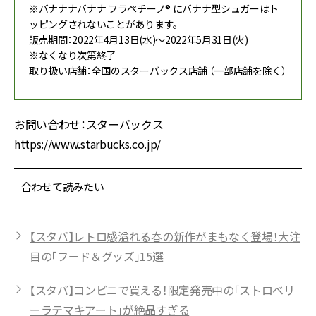
※バナナナバナナ フラペチーノ® にバナナ型シュガーはト
ッピングされないことがあります。
販売期間：2022年4月13日(水)～2022年5月31日(火)
※なくなり次第終了
取り扱い店舗：全国のスターバックス店舗 （一部店舗を除く）
お問い合わせ：スターバックス
https://www.starbucks.co.jp/
合わせて読みたい
【スタバ】レトロ感溢れる春の新作がまもなく登場！大注
目の「フード＆グッズ」15選
【スタバ】コンビニで買える！限定発売中の「ストロベリ
ーラテマキアート」が絶品すぎる