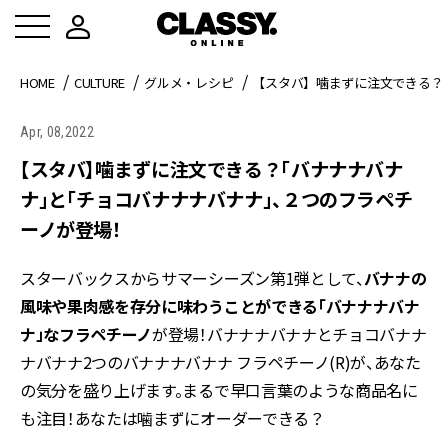
HOME
CULTURE
グルメ・レシピ
【スタバ】噛まずに注文できる？
Apr, 08,2022
【スタバ】噛まずに注文できる？「バナナナバナ
ナ」と「チョコバナナナバナナ」、２つのフラペチ
ーノが登場！
スターバックスからサマーシーズン第1弾として、
バナナの
風味や果肉感を存分に味わうことができる「バナナナバナ
ナ」なフラペチーノ
が登場！バナナナバナナとチョコバナナ
ナバナナ2つのバナナナバナナ フラペチーノ(R)が、あなた
の気分を盛り上げます。まるで早口言葉のような商品名に
も注目！あなたは噛まずにオーダーできる？