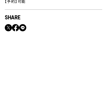
【予 約】 可能
SHARE
RECOMMEND
満員電車も外回りも快適！身軽になれるバッグ
＆スマホショルダー3選