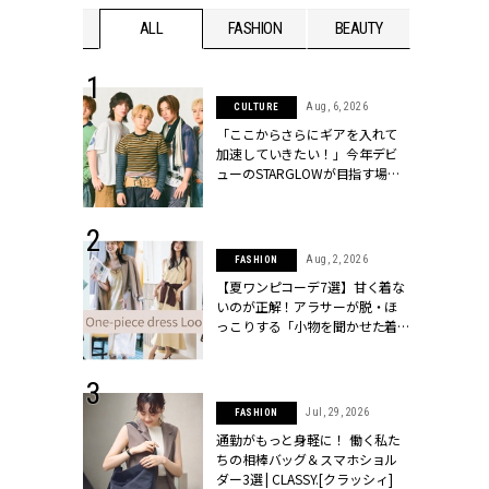
WEDDING
ALL
FASHION
BEAUTY
WEDDIN
 16, 2026
Aug, 6, 2026
CULTURE
はアリ？お呼
「ここからさらにギアを入れて
コーデ＆マナ
加速していきたい！」今年デビ
Y.[クラッシィ]
ューのSTARGLOWが目指す場所
とは？【3rdシングル『Drivin' My
Life』発売】 | CLASSY.[クラッシ
ィ]
 13, 2025
Aug, 2, 2026
FASHION
ブランドのリ
【夏ワンピコーデ7選】甘く着な
0代カップルの
いのが正解！アラサーが脱・ほ
SSY.[クラッシ
っこりする「小物を聞かせた着
こなし」 | CLASSY.[クラッシィ]
 30, 2026
Jul, 29, 2026
FASHION
リー】1つでも
通勤がもっと身軽に！ 働く私た
ポメラートの
ちの相棒バッグ＆スマホショル
シリーズに注
ダー3選 | CLASSY.[クラッシィ]