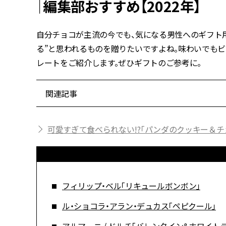
｜編集部おすすめ【2022年】
自分チョコが主流の今でも、気になる男性へのギフト
る”と思われるものを贈りたいですよね。味わいでもビ
レートをご紹介します。ぜひギフトのご参考に。
関連記事
可愛すぎて食べられない!?「パンダのクッキー＆チ
フィリップ・ベル「リキュールボンボン」
ル・ショコラ・アラン・デュカス「ペピクール」