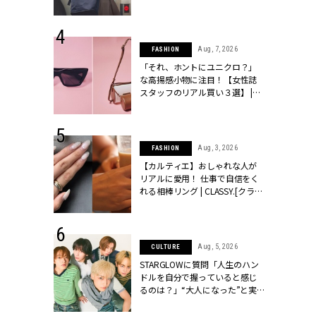
ッシィ]
 18, 2025
Aug, 7, 2026
FASHION
ティエ人気リ
「それ、ホントにユニクロ？」
ニティetc.
な高揚感小物に注目！【女性誌
選ぶ人増えて
スタッフのリアル買い３選】 |
[クラッシィ]
CLASSY.[クラッシィ]
 24, 2026
Aug, 3, 2026
FASHION
方３選】結婚
【カルティエ】おしゃれな人が
“シンプル黒ワ
リアルに愛用！ 仕事で自信をく
フ』で盛るのが
れる相棒リング | CLASSY.[クラッ
[クラッシィ]
シィ]
 4, 2025
Aug, 5, 2026
CULTURE
急上昇【ブシ
STARGLOWに質問「人生のハン
イダルリン
ドルを自分で握っていると感じ
やすい！ |
るのは？」“大️人になった”と実
ィ]
感する瞬間【3rdシングル
『Drivin' My Life』発売】 |