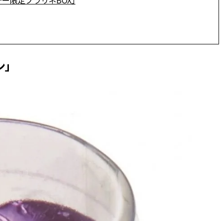
デー限定プラリネBOX」
かな肌を目指す | CLASSY.[クラッ
目 | CLASSY.[クラ
シィ]
Aug, 7, 2026
Aug,
BEAUTY
WEDDING
冷房・紫外線etc...「夏の隠れ乾
20万円台〜【カル
燥」を防ぐ【ベタつかない名品
ング４選】ラブ、トリ
ン」
クリーム】3選＜30代のベストコ
を『マリッジ』に
スメ＞ | CLASSY.[クラッシィ]
ます！ | CLASSY.
Nov, 17, 2025
Mar,
BEAUTY
WEDDING
【落ちない名品リップ10選】塗
【トレンドの巻き
り直しできない・皮むけしやす
式ゲスト服の鉄板
いetc.悩みをクリア | CLASSY.[ク
ンピ”は『スカー
ラッシィ]
正解！ | CLASSY.
Aug, 5, 2026
Sep,
BEAUTY
WEDDING
夏の深刻なくすみ・色ムラにア
“キャトル”で人気
プローチ！【透明感を底上げ】
ュロン】の『ブラ
神コスメ３選 | CLASSY.[クラッシ
グ』は普段使いもし
ィ]
CLASSY.[クラッシ