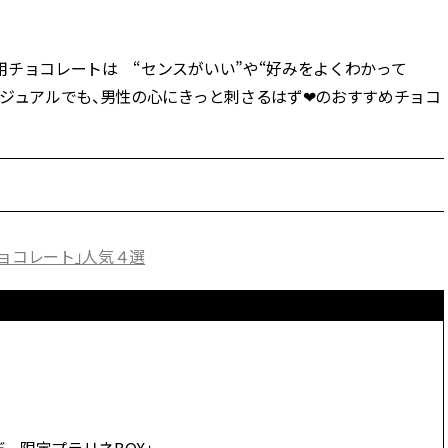
BEAUTY
用チョコレートは “センスがいい”や“好みをよくわかって
ジュアルでも、男性の心にきっと刺さるはず❤︎のおすすめチョコ
Aug, 7, 2026
Feb,
BEAUTY
WEDDING
【UV下地】酷暑に頼れる！
結婚式に黒ドレス
2,000円台〜3,000円台の名品3選
ばれで失敗しない
｜30代美容ライターが正直レビ
ーを解説 | CLASS
ュー | CLASSY.[クラッシィ]
Aug, 6, 2026
Aug,
BEAUTY
WEDDING
ョコレート」人気４選
【ヘアアクセ6選】手抜きに見え
【結婚指輪】人気
ない！アラサーのまとめ髪が垢
ング22選｜20〜3
抜ける「即戦力アクセ」たち |
エピソードも | CLA
CLASSY.[クラッシィ]
ィ]
Aug, 5, 2026
Jun,
BEAUTY
WEDDING
忙しい毎日に「うるおいター
【一生ものジュエ
ボ」を。新【SOFINA BASIC＋】
存在感が際立つ！
のお手入れでうるおってなめら
「トゥギャザー」