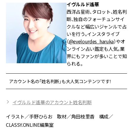
イヴルルド遙華
西洋占星術、タロット、姓名判
断、独自のフォーチュンサイ
クルなど幅広いジャンルで占
いを行う。インスタライブ
（
@evelourdes_haruka
）やオ
ンライン占い鑑定も人気。業
界にもファンが多いことで知
られる。
アカウント名の「姓名判断」も大人気コンテンツです！
イヴルルド遙華のアカウント姓名判断
イラスト／手野ひらお 取材／角田枝里香 構成／
CLASSY.ONLINE編集室