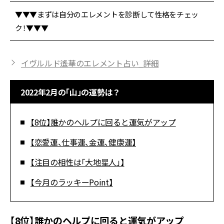
▼▼▼まずは自分のエレメントを診断して性格をチェッ
ク！▼▼▼
イヴルルド遙華のエレメント占い_詳細
2022年2月の「山」の運勢は？
【8位】誰かのヘルプに回ると運気がアップ
【恋愛運、仕事運、金運、健康運】
【注目の相性は「大地星人」】
【今月のラッキーPoint】
【8位】誰かのヘルプに回ると運気がアップ