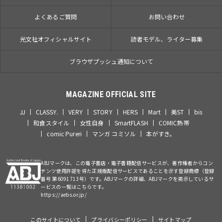
よくあるご質問
お問い合わせ
光文社オフィシャルサイト
読者モデル、ライター募集
ブラウザプッシュ通知について
MAGAZINE OFFICIAL SITE
JJ
CLASSY.
VERY
STORY
HERS
Mart
美ST
bis
和食スタイル
女性自身
SmartFLASH
COMIC熱帯
comic Pureri
マンガ コミソル
本がすき。
ABJマークは、この電子書店・電子書籍配信サービスが、著作権者からコン
テンツ使用許諾を得た正規版配信サービスであることを示す登録商標（登録
番号 第6091713号）です。ABJマークの詳細、ABJマークを掲示しているサ
ービスの一覧はこちらです。
https://aebs.or.jp/
このサイトについて
プライバシーポリシー
サイトマップ