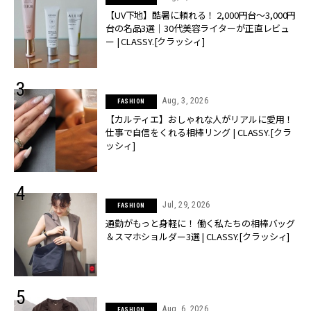
【UV下地】酷暑に頼れる！ 2,000円台〜3,000円
台の名品3選｜30代美容ライターが正直レビュ
ー | CLASSY.[クラッシィ]
Aug, 3, 2026
FASHION
【カルティエ】おしゃれな人がリアルに愛用！
仕事で自信をくれる相棒リング | CLASSY.[クラ
ッシィ]
Jul, 29, 2026
FASHION
通勤がもっと身軽に！ 働く私たちの相棒バッグ
＆スマホショルダー3選 | CLASSY.[クラッシィ]
Aug, 6, 2026
FASHION