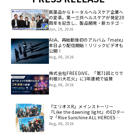
医薬品からトータルヘルスケア企業へ
の変革。第一三共ヘルスケアが発足20
周年を記念し、製品開発・新カテゴリ
挑戦の舞台や旧社統合時のエピソード
Jun, 19, 2026
を社員の想いとともに振り返る特別映
像を公開！
AliA、再始動後初のアルバム『mate』
本日より配信開始！リリックビデオも
公開！
Aug, 08, 2026
株式会社FREEDiVE、「第71回とりで
利根川大花火」に3年連続で協賛
Aug, 08, 2026
『エリオスR』メインストーリー
『Like the dawning light』のEDテー
マ「Rise Sunshine ALL HEROES
Ver.」がフルサイズ配信決定！
Aug, 08, 2026