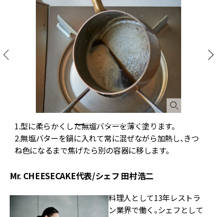
て
1.型に柔らかくした無塩バターを薄く塗ります。
2.無塩バターを鍋に入れて常に混ぜながら加熱し、きつ
ね色になるまで焦げたら別の容器に移します。
Mr. CHEESECAKE代表/シェフ 田村浩二
料理人として13年レストラ
ン業界で働く。シェフとして