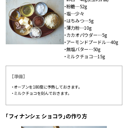
・粉糖…52g
・塩…少々
・はちみつ…5g
・薄力粉…10g
・カカオパウダー…5g
・アーモンドプードル…40g
・無塩バター…50g
・ミルクチョコ…15g
【準備】
・オーブンを180度に予熱しておきます。
・ミルクチョコを刻んでおきます。
「フィナンシェ ショコラ」の作り方