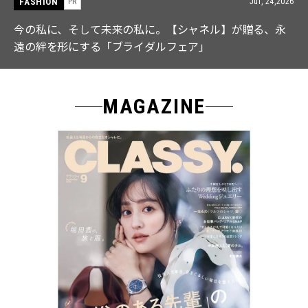
FASHION
PR
Jul, 15,2026
【ICB】人気インフルエンサーと共同制作! 週5で着たく
なる「名品ブラウス」２選
MAGAZINE