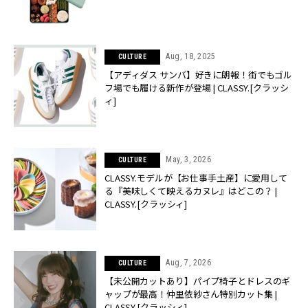
Aug, 18, 2025
CULTURE
【アディダス サンバ】好きに朗報！街でもゴル
フ場でも履ける新作が登場 | CLASSY.[クラッシ
ィ]
May, 3, 2026
CULTURE
CLASSY.モデルが【お仕事手土産】に愛用して
る『美味しくて映えるカヌレ』はどこの？ |
CLASSY.[クラッシィ]
Aug, 7, 2026
CULTURE
【未公開カットあり】パイプ椅子とドレスのギ
ャップが最高！仲里依紗さん特別カット集 |
CLASSY.[クラッシィ]