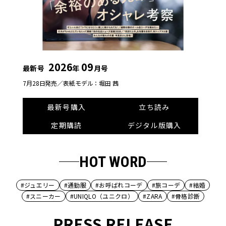
2026
09
最新号
年
月号
7月28日発売／
表紙モデル：堀田 茜
最新号購入
立ち読み
定期購読
デジタル版購入
HOT WORD
#ジュエリー
#通勤服
#お呼ばれコーデ
#旅コーデ
#結婚
#スニーカー
#UNIQLO（ユニクロ）
#ZARA
#骨格診断
PRESS RELEASE