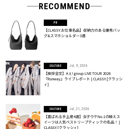
RECOMMEND
【CLASSY.お仕事名品】収納力のある優秀バッ
グ&スマホショルダー3選
Jul, 9, 2026
CULTURE
【挨拶全文】Aぇ! group LIVE TOUR 2026
『Runway』ライブレポート | CLASSY.[クラッシ
ィ]
Jul, 21, 2026
CULTURE
【喜ばれる手土産4選】女子ウケNo.1の映えス
イーツは人気ペストリーブティックの名品！ |
CLASSY.[クラッシィ]