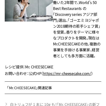
働いた2年間で、World’s 50
Best Restaurants の
「Discovery series アジア部
門」選出、「ゴーエミヨジャポ
ン2018期待の若手シェフ賞」
を受賞。香りをテーマに様々
なプロダクトを開発。現在は
Mr.CHEESECAKEの他、複数の
事業を手掛ける事業家、経営
者としても多方面に活躍。
レシピ提供：Mr. CHEESECAKE
お問い合わせ：公式HP（
https://mr-cheesecake.com/
）
「Mr. CHEESECAKE」関連記事
⽩トリュフが 1 本に 10g も！「Mr. CHEESECAKE」の新フ