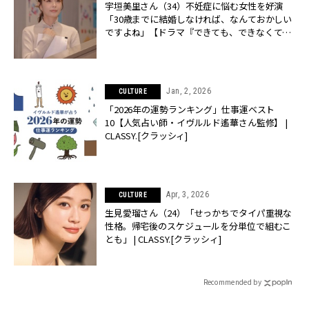
宇垣美里さん（34）不妊症に悩む女性を好演
「30歳までに結婚しなければ、なんておかしい
ですよね」【ドラマ『できても、できなくて
も』インタビュー】 | CLASSY.[クラッシィ]
Jan, 2, 2026
CULTURE
「2026年の運勢ランキング」仕事運ベスト
10【人気占い師・イヴルルド遙華さん監修】 |
CLASSY.[クラッシィ]
Apr, 3, 2026
CULTURE
生見愛瑠さん（24）「せっかちでタイパ重視な
性格。帰宅後のスケジュールを分単位で組むこ
とも」 | CLASSY.[クラッシィ]
Recommended by