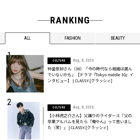
RANKING
ALL
FASHION
BEAUTY
Aug, 8, 2026
CULTURE
仲里依紗さん（36）「今の時代なら結婚は選ん
でいないかも」【ドラマ『Tokyo middle 30』イ
ンタビュー】 | CLASSY.[クラッシィ]
Aug, 8, 2026
CULTURE
【小林虎之介さん】父譲りのライダース「父の
卒業アルバムを見たら『俺やん』って思いまし
た（笑）」 | CLASSY.[クラッシィ]