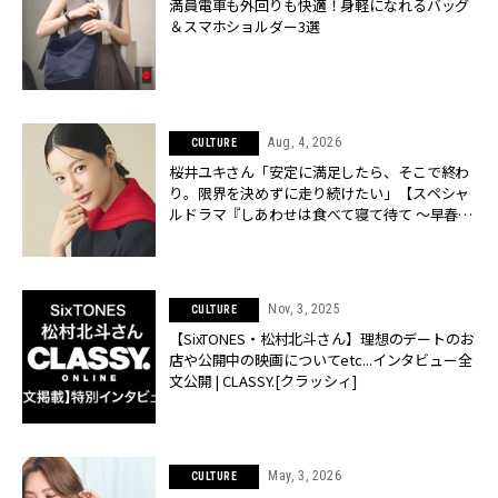
満員電車も外回りも快適！身軽になれるバッグ
＆スマホショルダー3選
Aug, 4, 2026
CULTURE
桜井ユキさん「安定に満足したら、そこで終わ
り。限界を決めずに走り続けたい」【スペシャ
ルドラマ『しあわせは食べて寝て待て ～早春の
養生編～』】 | CLASSY.[クラッシィ]
Nov, 3, 2025
CULTURE
【SixTONES・松村北斗さん】理想のデートのお
店や公開中の映画についてetc...インタビュー全
文公開 | CLASSY.[クラッシィ]
May, 3, 2026
CULTURE