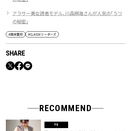
アラサー美女読者モデル、川森麻海さんが人気の「５つ
の秘密」
#岡本葉月
#CLASSY.リーダーズ
SHARE
RECOMMEND