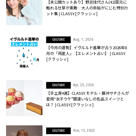
【未公開カットあり】野呂佳代さん(42)耳元に
触れる仕草が素敵…大人の余裕がにじむ特別カ
ット集 | CLASSY.[クラッシィ]
Aug, 1, 2026
CULTURE
【今月の運勢】イヴルルド遙華が占う2026年8
月の「雨星人」【エレメント占い】 | CLASSY.
[クラッシィ]
Apr, 25, 2026
CULTURE
【手土産4選】CLASSY.モデル・藤井サチさんが
愛用“女子ウケ”間違いなしの名品スイーツと
は？ | CLASSY.[クラッシィ]
Nov, 13, 2025
CULTURE