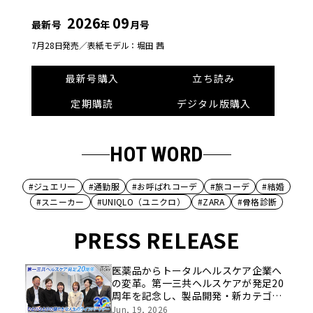
2026
09
最新号
年
月号
7月28日発売／
表紙モデル：堀田 茜
最新号購入
立ち読み
定期購読
デジタル版購入
HOT WORD
#ジュエリー
#通勤服
#お呼ばれコーデ
#旅コーデ
#結婚
#スニーカー
#UNIQLO（ユニクロ）
#ZARA
#骨格診断
PRESS RELEASE
医薬品からトータルヘルスケア企業へ
の変革。第一三共ヘルスケアが発足20
周年を記念し、製品開発・新カテゴリ
挑戦の舞台や旧社統合時のエピソード
Jun, 19, 2026