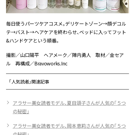
毎日使うパーツケアコスメ。デリケートゾーン→顔デコル
テ→バスト→ヘアケアを終わらせ、ベッドに入ってフット
&ハンドケアという順番。
撮影／山口陽平 ヘアメーク／陣内勇人 取材／金セア
ル 再構成／Bravoworks.Inc
「人気読者」関連記事
アラサー美女読者モデル、夏目頌子さんが人気の「５つ
の秘密」
アラサー美女読者モデル、岡本恵莉さんが人気の「５つ
の秘密」