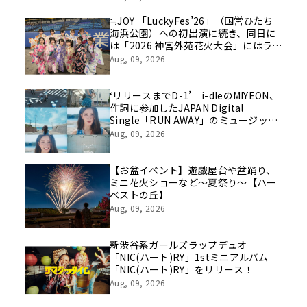
を社員の想いとともに振り返る特別映
像を公開！
≒JOY 「LuckyFes’26」（国営ひたち
海浜公園）への初出演に続き、同日に
は「2026 神宮外苑花火大会」にはライ
ブ出演！浴衣に着替えたメンバーの写
Aug, 09, 2026
真もSNS上で話題に！！
‘リリースまでD-1’ i-dleのMIYEON、
作詞に参加したJAPAN Digital
Single「RUN AWAY」のミュージック
ビデオティザーを初公開
Aug, 09, 2026
【お盆イベント】遊戯屋台や盆踊り、
ミニ花火ショーなど～夏祭り～【ハー
ベストの丘】
Aug, 09, 2026
新渋谷系ガールズラップデュオ
「NIC(ハート)RY」1stミニアルバム
「NIC(ハート)RY」をリリース！
Aug, 09, 2026