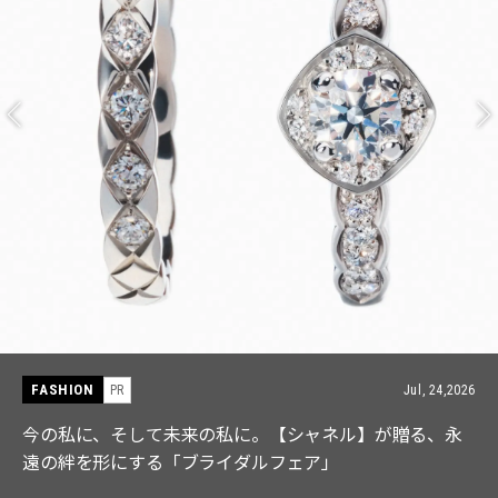
FASHION
PR
Jul, 15,2026
【ICB】人気インフルエンサーと共同制作! 週5で着たく
なる「名品ブラウス」２選