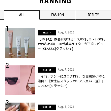
RANKING
ALL
FASHION
BEAUTY
Aug, 7, 2026
BEAUTY
【UV下地】酷暑に頼れる！ 2,000円台〜3,000円
台の名品3選｜30代美容ライターが正直レビュ
ー | CLASSY.[クラッシィ]
Aug, 7, 2026
FASHION
「それ、ホントにユニクロ？」な高揚感小物に
注目！【女性誌スタッフのリアル買い３選】 |
CLASSY.[クラッシィ]
Aug, 3, 2026
FASHION