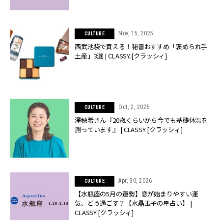
Nov, 15, 2025
CULTURE
西武池袋で買える！秘書おすすめ「褒められ手
土産」3選 | CLASSY.[クラッシィ]
Oct, 2, 2025
CULTURE
澤穂希さん『20歳くらいから今でも基礎体温を
測っています』 | CLASSY.[クラッシィ]
Apr, 30, 2026
CULTURE
【水瓶座の5月の運勢】恋が始まりやすい運
気、どう過ごす？【水晶玉子の星占い】 |
CLASSY.[クラッシィ]