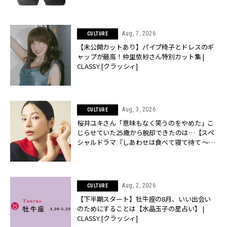
Aug, 7, 2026
CULTURE
【未公開カットあり】パイプ椅子とドレスのギ
ャップが最高！仲里依紗さん特別カット集 |
CLASSY.[クラッシィ]
Aug, 3, 2026
CULTURE
桜井ユキさん「意味もなく笑うのをやめた」こ
じらせていた25歳から脱却できたのは…【スペ
シャルドラマ『しあわせは食べて寝て待て ～早
春の養生編～』】 | CLASSY.[クラッシィ]
Aug, 2, 2026
CULTURE
【下半期スタート】牡牛座の8月、いい出会い
のためにすることは【水晶玉子の星占い】 |
CLASSY.[クラッシィ]