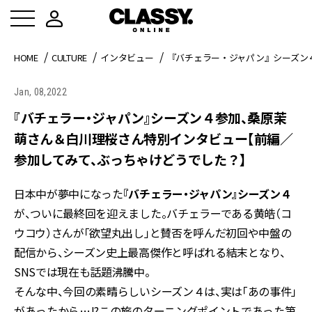
HOME
CULTURE
インタビュー
『バチェラー・ジャパン』シーズン
Jan, 08,2022
『バチェラー・ジャパン』シーズン４参加、桑原茉
萌さん＆白川理桜さん特別インタビュー【前編／
参加してみて、ぶっちゃけどうでした？】
日本中が夢中になった
『バチェラー・ジャパン』シーズン４
が、ついに最終回を迎えました。バチェラーである黄皓（コ
ウコウ）さんが「欲望丸出し」と賛否を呼んだ初回や中盤の
配信から、シーズン史上最高傑作と呼ばれる結末となり、
SNSでは現在も話題沸騰中。
そんな中、今回の素晴らしいシーズン４は、実は「あの事件」
があったから…!?この旅のターニングポイントであった第