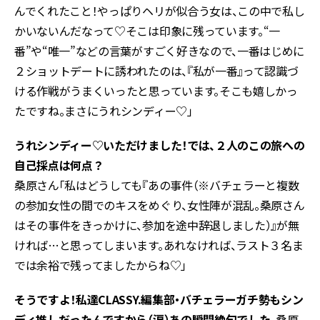
んでくれたこと！やっぱりヘリが似合う女は、この中で私し
かいないんだなって♡そこは印象に残っています。“一
番”や“唯一”などの言葉がすごく好きなので、一番はじめに
２ショットデートに誘われたのは、『私が一番』って認識づ
ける作戦がうまくいったと思っています。そこも嬉しかっ
たですね。まさにうれシンディー♡」
うれシンディー♡いただけました！では、２人のこの旅への
自己採点は何点？
桑原さん「私はどうしても『あの事件（※バチェラーと複数
の参加女性の間でのキスをめぐり、女性陣が混乱。桑原さん
はその事件をきっかけに、参加を途中辞退しました）』が無
ければ…と思ってしまいます。あれなければ、ラスト３名ま
では余裕で残ってましたからね♡」
そうですよ！私達
CLASSY.
編集部・バチェラーガチ勢もシン
ディ推しだったんですから（涙）あの瞬間絶句でした。
桑原