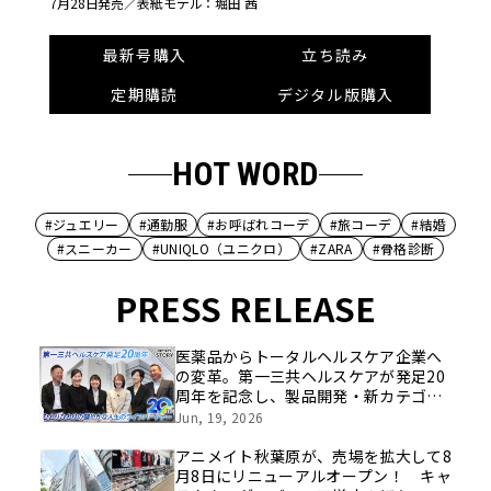
7月28日発売／
表紙モデル：堀田 茜
最新号購入
立ち読み
定期購読
デジタル版購入
HOT WORD
#ジュエリー
#通勤服
#お呼ばれコーデ
#旅コーデ
#結婚
#スニーカー
#UNIQLO（ユニクロ）
#ZARA
#骨格診断
PRESS RELEASE
医薬品からトータルヘルスケア企業へ
の変革。第一三共ヘルスケアが発足20
周年を記念し、製品開発・新カテゴリ
挑戦の舞台や旧社統合時のエピソード
Jun, 19, 2026
を社員の想いとともに振り返る特別映
像を公開！
アニメイト秋葉原が、売場を拡大して8
月8日にリニューアルオープン！ キャ