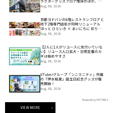
ラクターグッズフロア増床のほか、新
たにカプセルトイ特化フロアや期間限
Aug, 08, 2026
定催事フロアの展開も
京都ヨドバシの6階レストランフロアと
地下2階専門店街が同時リニューアル
ほっと ひといき × まいにちに 彩りと
豊かさと
Aug, 08, 2026
【2人に1人がリユースに気付いていな
い】リユース人口拡大・日常定着のカ
ギは始めやすさ
Aug, 08, 2026
VTuberグループ「ンニマニティ」所属
の『押水結夏』誕生日記念グッズが販
売開始！
Aug, 08, 2026
Powered by PR TIMES
VIEW MORE