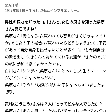
桑原茉萌
1997年6月19日生まれ 、24歳。インフルエンサー。
男性の良さを知った白川さんと、女性の良さを知った桑原
さん。真逆ですね！
桑原さん「男性ならば、嫌われても替えがきくじゃないです
か。でも女の子の場合は『嫌われたらどうしよう』とか、不安
があって自分自身を出せないことが多くて。でも今回自分
の素を出して、きちんと認めてくれる友達ができたので、こ
の旅に参加できてよかったです」
白川さん「シンディ（桑原さん）にとっても、人生のターニン
グポイントになったんだね！」
桑原さん「そう！でも嫌だ、私いい子になっちゃいましたよ
（笑）」
黄皓（こうこう）さんは２人にとってどんな人でしたか？
桑原さん「まさに男！でしたね。『バチェロレッテ・ジャパン』