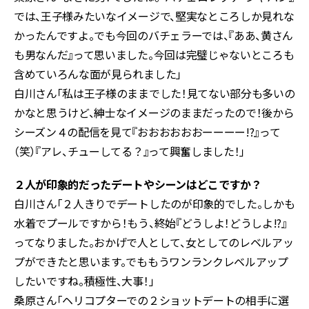
では、王子様みたいなイメージで、堅実なところしか見れな
かったんですよ。でも今回のバチェラーでは、『ああ、黄さん
も男なんだ』って思いました。今回は完璧じゃないところも
含めていろんな面が見られました」
白川さん「私は王子様のままでした！見てない部分も多いの
かなと思うけど、紳士なイメージのままだったので！後から
シーズン４の配信を見て『おおおおおおーーーー!?』って
（笑）『アレ、チューしてる？』って興奮しました！」
２人が印象的だったデートやシーンはどこですか？
白川さん「２人きりでデートしたのが印象的でした。しかも
水着でプールですから！もう、終始『どうしよ！どうしよ!?』
ってなりました。おかげで人として、女としてのレベルアッ
プができたと思います。でももうワンランクレベルアップ
したいですね。積極性、大事！」
桑原さん「ヘリコプターでの２ショットデートの相手に選