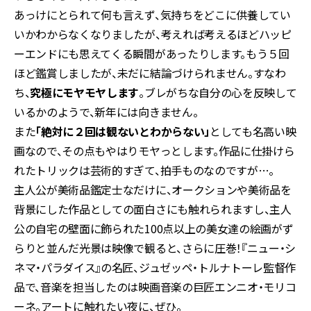
あっけにとられて何も言えず、気持ちをどこに供養してい
いかわからなくなりましたが、考えれば考えるほどハッピ
ーエンドにも思えてくる瞬間があったりします。もう５回
ほど鑑賞しましたが、未だに結論づけられません。すなわ
ち、
究極にモヤモヤします
。ブレがちな自分の心を反映して
いるかのようで、新年には向きません。
また
「絶対に２回は観ないとわからない」
としても名高い映
画なので、その点もやはりモヤっとします。作品に仕掛けら
れたトリックは芸術的すぎて、拍手ものなのですが…。
主人公が美術品鑑定士なだけに、オークションや美術品を
背景にした作品としての面白さにも触れられますし、主人
公の自宅の壁面に飾られた100点以上の美女達の絵画がず
らりと並んだ光景は映像で観ると、さらに圧巻！『ニュー・シ
ネマ・パラダイス』の名匠、ジュゼッペ・トルナトーレ監督作
品で、音楽を担当したのは映画音楽の巨匠エンニオ・モリコ
ーネ。アートに触れたい夜に、ぜひ。