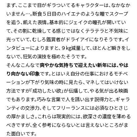
まず、ここまで目がギラついてるキャラクターは、なかなか
いません…。断食５日目のハイエナのような瞳でスクープ
を追う、飢えた表情。基本的にジェイクの瞳孔が開いてい
て、その割に乾燥してる感じではなくテラテラと不気味に
光っていて、むしろ鑑賞者がドライアイになりそうです。イ
ンタビューによりますと、９kg減量して、ほとんど瞬きをし
ないで、狂気の演技を極めたそうです。
そんなこんなで
爽やかな気持ちで迎えたい新年には、やは
り向かない印象
です。とはいえ自分の仕事におけるモチベ
ーションが下がり気味の時に見たら、マネしてはいけない
方法ですが「成功したい欲」が伝播して、やる気が出る映画
でもあります。巧みな言葉で人を誘い出す説得力と、ギャラ
ンティの交渉力、そしてフリーランスには必須なひとさじ
の厚かましさ。これらは現実的には、欲深さの濃度を薄める
べきですが、全く参考にならないとは言えないところがま
た面白いです。