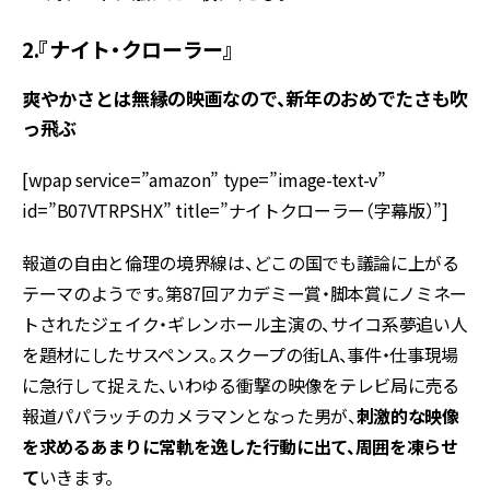
2.『ナイト・クローラー』
爽やかさとは無縁の映画なので、新年のおめでたさも吹
っ飛ぶ
[wpap service=”amazon” type=”image-text-v”
id=”B07VTRPSHX” title=”ナイトクローラー（字幕版）”]
報道の自由と倫理の境界線は、どこの国でも議論に上がる
テーマのようです。第87回アカデミー賞・脚本賞にノミネー
トされたジェイク・ギレンホール主演の、サイコ系夢追い人
を題材にしたサスペンス。スクープの街LA、事件・仕事現場
に急行して捉えた、いわゆる衝撃の映像をテレビ局に売る
報道パパラッチのカメラマンとなった男が、
刺激的な映像
を求めるあまりに常軌を逸した行動に出て、周囲を凍らせ
て
いきます。