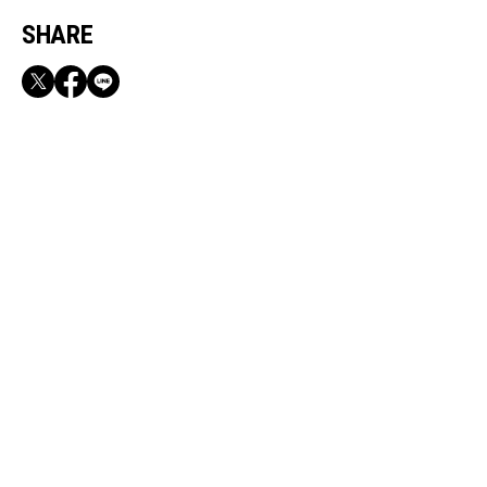
SHARE
RECOMMEND
【CLASSY.お仕事名品】収納力のある優秀バッ
グ&スマホショルダー3選
Sep, 26, 2025
CULTURE