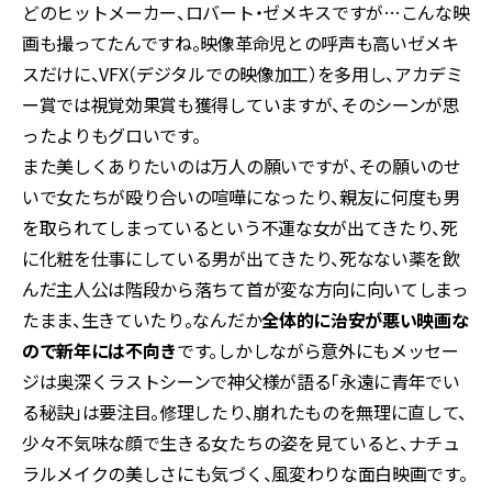
どのヒットメーカー、ロバート・ゼメキスですが…こんな映
画も撮ってたんですね。映像革命児との呼声も高いゼメキ
スだけに、VFX（デジタルでの映像加工）を多用し、アカデミ
ー賞では視覚効果賞も獲得していますが、そのシーンが思
ったよりもグロいです。
また美しくありたいのは万人の願いですが、その願いのせ
いで女たちが殴り合いの喧嘩になったり、親友に何度も男
を取られてしまっているという不運な女が出てきたり、死
に化粧を仕事にしている男が出てきたり、死なない薬を飲
んだ主人公は階段から落ちて首が変な方向に向いてしまっ
たまま、生きていたり。なんだか
全体的に治安が悪い映画な
ので新年には不向き
です。しかしながら意外にもメッセー
ジは奥深くラストシーンで神父様が語る「永遠に青年でい
る秘訣」は要注目。修理したり、崩れたものを無理に直して、
少々不気味な顔で生きる女たちの姿を見ていると、ナチュ
ラルメイクの美しさにも気づく、風変わりな面白映画です。