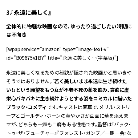
3.『永遠に美しく』
全体的に物騒な映画なので、ゆったり過ごしたい時期に
は不向き
[wpap service=”amazon” type=”image-text-v”
id=”B09675V1BY” title=”永遠に美しく…(字幕版)”]
永遠に美しくなるための秘訣が隠された映画かと思いきや
そうではありません。
「若く美しいまま永遠に生き続けた
い！」という願望をもつ女が不老不死の薬を飲み、貪欲に虚
栄心バキバキに生き続けようとする姿をコミカルに描いた
ブラック・コメディ
です。キャストは豪華で、メリル・ストリ
ープとゴールディ・ホーンの華やかさが画面に華を添えま
すが、どちらも一癖も二癖もある性格です。監督は『バック・
トゥ・ザ・フューチャー』『フォレスト・ガンプ／一期一会』な