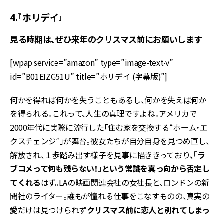
4.『ホリデイ』
見る時期は、ぜひ来年のクリスマス前にお願いします
[wpap service=”amazon” type=”image-text-v”
id=”B01EIZG51U” title=”ホリデイ (字幕版)”]
何かを得れば何かを失うこともあるし、何かを失えば何か
を得られる。これって、人生の真理ですよね。アメリカで
2000年代に実際に流行した「住む家を交換する“ホーム・エ
クスチェンジ”」が舞台。彼女たちが自分自身を見つめ直し、
解放され、１歩踏み出す様子を見事に描ききっており
、「ラ
ブコメって何も残らない！」という常識を真っ向から否定し
てくれる
はず。LAの映画関連会社の女社長と、ロンドンの新
聞社のライター。誰もが憧れる仕事をこなすものの、真実の
愛だけは見つけられず
クリスマス前に恋人と別れてしまっ