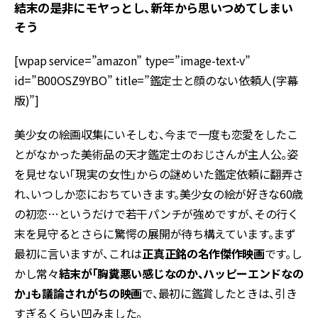
結末の是非にモヤっとし、新年から思いつめてしまい
そう
[wpap service=”amazon” type=”image-text-v”
id=”B00OSZ9YBO” title=”鑑定士と顔のない依頼人(字幕
版)”]
美少女の絵画収集にいそしむ、今まで一度も恋愛をしたこ
とがなかった美術品の天才鑑定士のおじさんが主人公。姿
を見せない「現実の女性」からの謎めいた鑑定依頼に翻弄さ
れ、いつしか恋におちていきます。美少女の絵が好きな60歳
の初恋…というだけで若干パンチが強めですが、その行く
末を見守るとさらに驚愕の展開が待ち構えています。まず
最初に言いますが、これは
正真正銘の名作傑作映画
です。し
かし常々
結末が「胸糞悪い感じなのか、ハッピーエンドなの
か」も議論されがちの映画
で、最初に鑑賞したときは、引き
すぎるくらい凹みました。