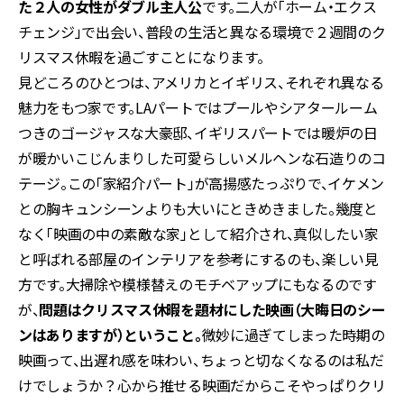
た２人の女性がダブル主人公
です。二人が「ホーム・エクス
チェンジ」で出会い、普段の生活と異なる環境で２週間のク
リスマス休暇を過ごすことになります。
見どころのひとつは、アメリカとイギリス、それぞれ異なる
魅力をもつ家です。LAパートではプールやシアタールーム
つきのゴージャスな大豪邸、イギリスパートでは暖炉の日
が暖かいこじんまりした可愛らしいメルヘンな石造りのコ
テージ。この「家紹介パート」が高揚感たっぷりで、イケメン
との胸キュンシーンよりも大いにときめきました。幾度と
なく「映画の中の素敵な家」として紹介され、真似したい家
と呼ばれる部屋のインテリアを参考にするのも、楽しい見
方です。大掃除や模様替えのモチベアップにもなるのです
が、
問題はクリスマス休暇を題材にした映画（大晦日のシー
ンはありますが）ということ。
微妙に過ぎてしまった時期の
映画って、出遅れ感を味わい、ちょっと切なくなるのは私だ
けでしょうか？心から推せる映画だからこそやっぱりクリ