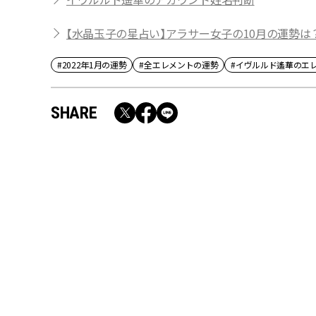
【水晶玉子の星占い】アラサー女子の10月の運勢は？
#2022年1月の運勢
#全エレメントの運勢
#イヴルルド遙華のエ
SHARE
RECOMMEND