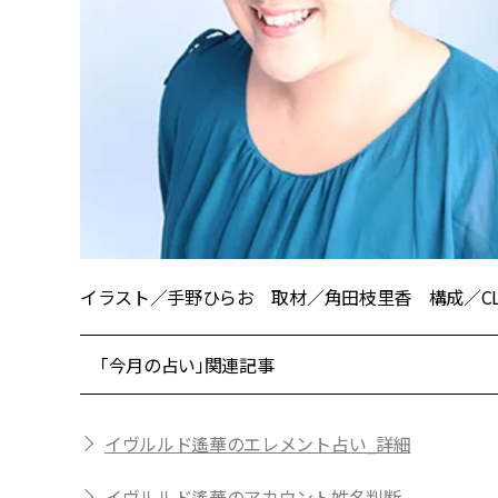
イラスト／手野ひらお 取材／角田枝里香 構成／CLASS
「今月の占い」関連記事
イヴルルド遙華のエレメント占い_詳細
イヴルルド遙華のアカウント姓名判断