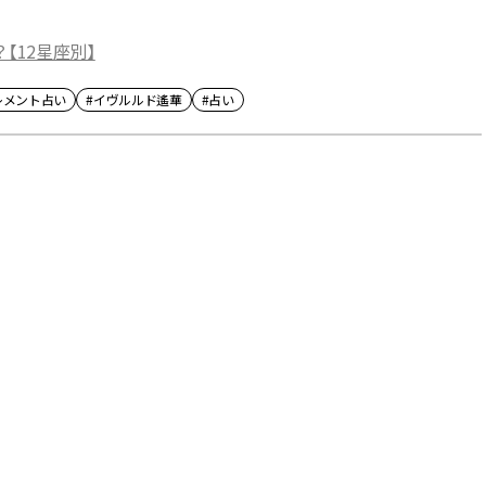
【12星座別】
レメント占い
#イヴルルド遙華
#占い