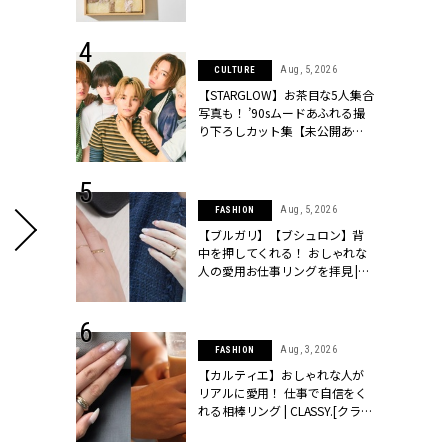
ッシィ]
物とは？ | CLASSY.[クラッシィ]
 24, 2025
Aug, 5, 2026
CULTURE
れバッグ最新
【STARGLOW】お茶目な5人集合
プラダetc.
写真も！ ’90sムードあふれる撮
力あり」が条
り下ろしカット集【未公開あ
クラッシィ]
り】 | CLASSY.[クラッシィ]
 28, 2026
Aug, 5, 2026
FASHION
結婚指輪は“結
【ブルガリ】【ブシュロン】背
最愛リングが大
中を押してくれる！ おしゃれな
クラッシィ]
人の愛用お仕事リングを拝見 |
CLASSY.[クラッシィ]
 20, 2026
Aug, 3, 2026
FASHION
シュロン、ショ
【カルティエ】おしゃれな人が
人が選んだ婚
リアルに愛用！ 仕事で自信をく
公開 |
れる相棒リング | CLASSY.[クラッ
ィ]
シィ]