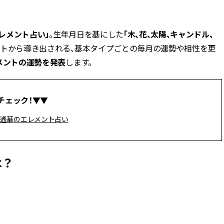
BEAUTY
レメント占い」
。生年月日を基にした
「木、花、太陽、キャンドル、
ントから導き出される、基本タイプごとの毎月の運勢や相性を更
Aug, 5, 2026
Feb,
BEAUTY
WEDDING
メントの運勢を発表
します。
夏の深刻なくすみ・色ムラにア
結婚式に黒ドレス
プローチ！【透明感を底上げ】
ばれで失敗しない
神コスメ３選 | CLASSY.[クラッシ
ーを解説 | CLASS
ィ]
チェック！▼▼
遙華のエレメント占い
Aug, 5, 2026
Aug,
BEAUTY
WEDDING
ユニクロ名品も！日焼け対策ガ
【結婚指輪】人気
チ勢の「ないと無理」なアイテ
ング22選｜20〜3
ムハック7選 | CLASSY.[クラッシ
エピソードも | CLA
は？
ィ]
ィ]
Aug, 5, 2026
Jun,
BEAUTY
WEDDING
忙しい毎日に「うるおいター
【一生ものジュエ
ボ」を。新【SOFINA BASIC＋】
存在感が際立つ！
のお手入れでうるおってなめら
「トゥギャザー」