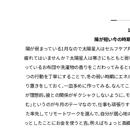
陽が短い今の時
に、水晶を
陽が弱まっている1月なので太陽星人はセルフケア
カに光り
疲れてはいませんか？太陽星人は寒さにもともと弱
仕事面で
っているお布団や洗濯物の香りをこだわってみると
海が広く
つの行動を丁寧にすることで、冬の弱い時期にエネ
通りにな
り置きをしておく、一皿多めに作ってみる、なんて
たり、好
が理想的。彼との関係がギクシャクしないように、モ
なせる強
む」というのが今月のテーマなので、仕事も頑張りす
す。高額
た率先してリモートワークを選んで、自分が居心地
を作って体
っとしたことにお金を使うと吉。例えばちょっと高