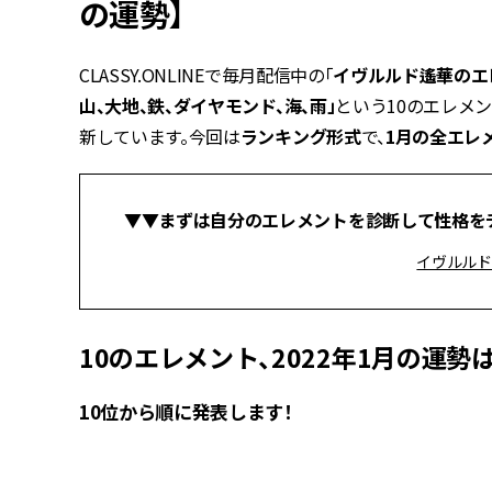
の運勢】
CLASSY.ONLINEで毎月配信中の「
イヴルルド遙華のエ
山、大地、鉄、ダイヤモンド、海、雨」
という10のエレメ
新しています。今回は
ランキング形式
で、
1月の全エレ
▼▼まずは自分のエレメントを診断して性格を
イヴルルド
10のエレメント、2022年1月の運勢
10位から順に発表します！