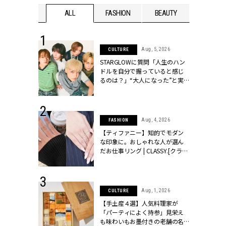
WEDDING
ALL
FASHION
BEAUTY
WEDDIN
 16, 2026
Aug, 5, 2026
CULTURE
はアリ？お呼
STARGLOWに質問「人生のハン
コーデ＆マナ
ドルを自分で握っていると感じ
Y.[クラッシィ]
るのは？」“大️人になった”と実
感する瞬間【3rdシングル
『Drivin' My Life』発売】 |
CLASSY.[クラッシィ]
 13, 2025
Aug, 4, 2026
FASHION
ブランドのリ
【ティファニー】知的でモダン
0代カップルの
な印象に。おしゃれな人が選ん
SSY.[クラッシ
だお仕事リング | CLASSY.[クラッ
シィ]
 30, 2026
Aug, 1, 2026
CULTURE
リー】1つでも
【手土産４選】人気料理家が
ポメラートの
「パーティによく持参」見栄え
シリーズに注
も味わいもお墨付きの老舗の名