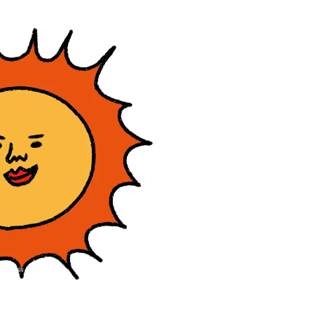
かな肌を目指す | CLASSY.[クラッ
目 | CLASSY.[クラ
シィ]
Nov, 17, 2025
Dec,
BEAUTY
WEDDING
【落ちない名品リップ10選】塗
【結婚式のお呼ば
り直しできない・皮むけしやす
事情】アンテプリマ、
いetc.悩みをクリア | CLASSY.[ク
「小さくても収納
ラッシィ]
件！ | CLASSY.[
Aug, 4, 2026
Mar,
BEAUTY
WEDDING
【猛暑ダメージ】はまずリセッ
【ティファニー】
ト！30代の夏枯れ肌を救う「先
び目”モチーフの
回りエイジングケア」美容液3選
本命 | CLASSY.[
| CLASSY.[クラッシィ]
Jul, 13, 2026
May,
BEAUTY
WEDDING
朝の“寝ぐせ直し”はもういらな
【カルティエ、ブ
い！夜に仕込む「ヘアケア家
ーメ】おしゃれな
電」3選 | CLASSY.[クラッシィ]
約指輪＆結婚指輪を
CLASSY.[クラッシ