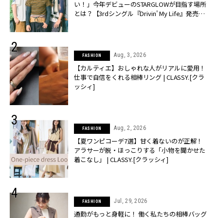
い！」今年デビューのSTARGLOWが目指す場所
とは？【3rdシングル『Drivin' My Life』発売】 |
CLASSY.[クラッシィ]
Aug, 3, 2026
FASHION
【カルティエ】おしゃれな人がリアルに愛用！
仕事で自信をくれる相棒リング | CLASSY.[クラ
ッシィ]
Aug, 2, 2026
FASHION
【夏ワンピコーデ7選】甘く着ないのが正解！
アラサーが脱・ほっこりする「小物を聞かせた
着こなし」 | CLASSY.[クラッシィ]
Jul, 29, 2026
FASHION
通勤がもっと身軽に！ 働く私たちの相棒バッグ