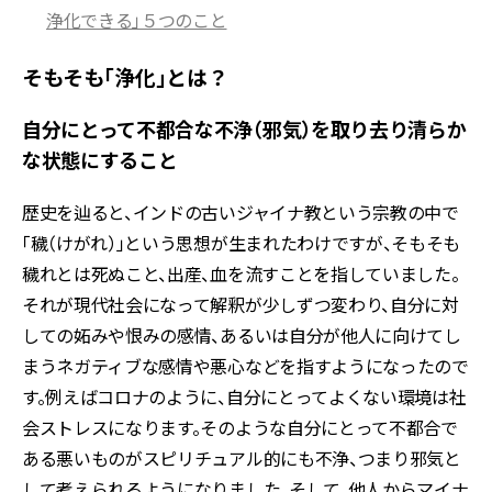
浄化できる」５つのこと
そもそも「浄化」とは？
自分にとって不都合な不浄（邪気）を取り去り清らか
な状態にすること
歴史を辿ると、インドの古いジャイナ教という宗教の中で
「穢（けがれ）」という思想が生まれたわけですが、そもそも
穢れとは死ぬこと、出産、血を流すことを指していました。
それが現代社会になって解釈が少しずつ変わり、自分に対
しての妬みや恨みの感情、あるいは自分が他人に向けてし
まうネガティブな感情や悪心などを指すようになったので
す。例えばコロナのように、自分にとってよくない環境は社
会ストレスになります。そのような自分にとって不都合で
ある悪いものがスピリチュアル的にも不浄、つまり邪気と
して考えられるようになりました。そして、他人からマイナ