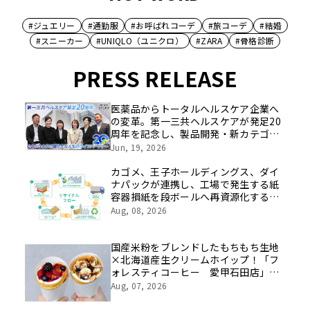
#ジュエリー
#通勤服
#お呼ばれコーデ
#旅コーデ
#結婚
#スニーカー
#UNIQLO（ユニクロ）
#ZARA
#骨格診断
PRESS RELEASE
医薬品からトータルヘルスケア企業へ
の変革。第一三共ヘルスケアが発足20
周年を記念し、製品開発・新カテゴリ
挑戦の舞台や旧社統合時のエピソード
Jun, 19, 2026
を社員の想いとともに振り返る特別映
像を公開！
カゴメ、王子ホールディングス、ダイ
ナパックが連携し、工場で発生する紙
容器損紙を段ボールへ再資源化する実
証を開始
Aug, 08, 2026
国産米粉をブレンドしたもちもち生地
×北海道産生クリームホイップ！「フ
ォレスティコーヒー 愛甲石田店」に
て、８月１７日（月）からクレープ販
Aug, 07, 2026
売を開始