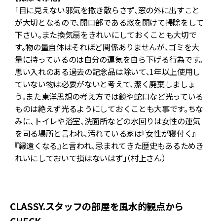
「目に見えない邪気を撒き散らさず、窓の外に出すこと
が大切となるので、開口部である窓を開けて掃除をして
よ
下さい。また換気扇をきれいにしておくことも大切で
す。物の量自体はそれほど関係ありませんが、ゴミを大
量に持っているのは自分の運気を自ら下げる行為です。
思い入れのある過去の記念品は除いて、1年以上使用し
ど
ていない物は必要がないと考えて、潔く廃棄しましょ
う。また東洋思想の考え方では鏡や蛇口など光っている
ものは絶えず光るようにしておくことも大事です。ちな
みに、トイレや浴室、洗面所などの水回りは女性の運気
を司る場所と言われ、汚れている家は『女性が寝付く』
『縁遠くなる』と言われ、忌まれてきた歴史もあるためき
れいにしておいて損はないはず」（村上さん）
CLASSY.スタッフの部屋を風水的観点から
CHECK