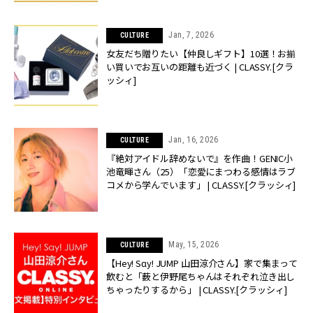
Jan, 7, 2026
CULTURE
女友だち贈りたい【仲良しギフト】10選！お揃
い買いでお互いの距離も近づく | CLASSY.[クラ
ッシィ]
Jan, 16, 2026
CULTURE
『絶対アイドル辞めないで』を作曲！GENIC小
池竜暉さん（25）「恋愛にまつわる感情はラブ
コメから学んでいます」 | CLASSY.[クラッシィ]
May, 15, 2026
CULTURE
【Hey! Sɑy! JUMP 山田涼介さん】家で集まって
飲むと「薮と伊野尾ちゃんはそれぞれ泣き出し
ちゃったりするから」 | CLASSY.[クラッシィ]