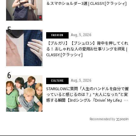
＆スマホショルダー3選 | CLASSY.[クラッシィ]
Aug, 5, 2026
FASHION
【ブルガリ】【ブシュロン】背中を押してくれ
る！ おしゃれな人の愛用お仕事リングを拝見 |
CLASSY.[クラッシィ]
Aug, 5, 2026
CULTURE
STARGLOWに質問「人生のハンドルを自分で握
っていると感じるのは？」“大️人になった”と実
感する瞬間【3rdシングル『Drivin' My Life』発
売】 | CLASSY.[クラッシィ]
Recommended by