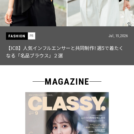
FASHION
PR
Jul, 15,2026
【ICB】人気インフルエンサーと共同制作! 週5で着たく
なる「名品ブラウス」２選
MAGAZINE