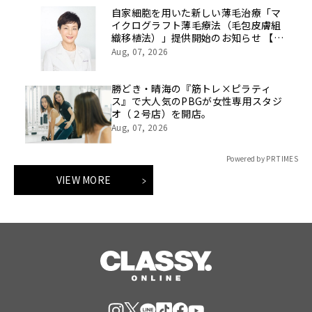
自家細胞を用いた新しい薄毛治療「マ
イクログラフト薄毛療法（毛包皮膚組
織移植法）」提供開始のお知らせ 【医
療法人社団 青真会 青山エルクリニ
Aug, 07, 2026
ック】
勝どき・晴海の『筋トレ×ピラティ
ス』で大人気のPBGが女性専用スタジ
オ（２号店）を開店。
Aug, 07, 2026
Powered by PR TIMES
VIEW MORE