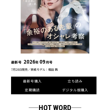
2026
09
最新号
年
月号
7月28日発売／
表紙モデル：堀田 茜
最新号購入
立ち読み
定期購読
デジタル版購入
HOT WORD