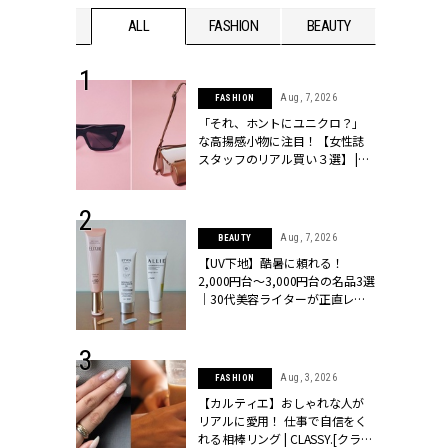
WEDDING
ALL
FASHION
BEAUTY
WEDDIN
 13, 2025
Aug, 7, 2026
FASHION
ブランドのリ
「それ、ホントにユニクロ？」
0代カップルの
な高揚感小物に注目！【女性誌
SSY.[クラッシ
スタッフのリアル買い３選】 |
CLASSY.[クラッシィ]
 30, 2026
Aug, 7, 2026
BEAUTY
リー】1つでも
【UV下地】酷暑に頼れる！
ポメラートの
2,000円台〜3,000円台の名品3選
シリーズに注
｜30代美容ライターが正直レビ
ッシィ]
ュー | CLASSY.[クラッシィ]
 16, 2026
Aug, 3, 2026
FASHION
はアリ？お呼
【カルティエ】おしゃれな人が
コーデ＆マナ
リアルに愛用！ 仕事で自信をく
Y.[クラッシィ]
れる相棒リング | CLASSY.[クラッ