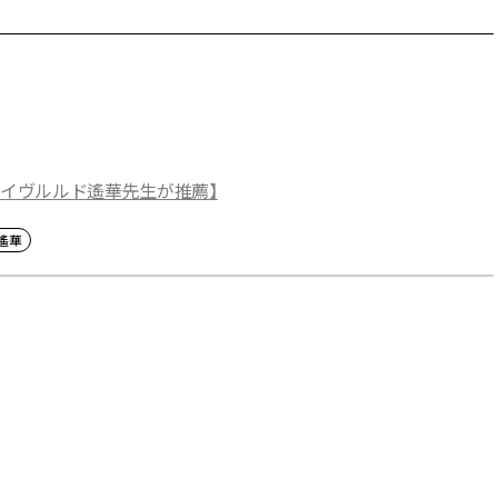
【イヴルルド遙華先生が推薦】
遙華