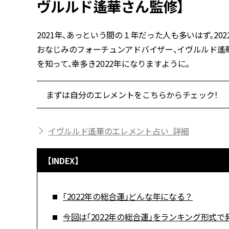
ヴルルド遙華さん監修】
2021年、あっという間の１年だった人も多いはず。2022
おなじみのフォーチュンアドバイザー、イヴルルド遙華
を知って、幸多き2022年になりますように。
まずは自分のエレメントをこちらからチェック！
イヴルルド遙華のエレメント占い_詳細
【INDEX】
「2022年の総合運」どんな年になる？
今回は「2022年の総合運」をランキング形式で