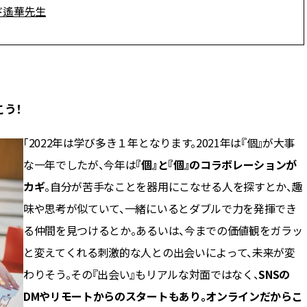
CLASSY.[クラッシィ]
ド遙華先生
Aug, 8, 2026
Mar,
BEAUTY
WEDDING
【シャネル】「ココ マドモアゼ
【トレンドの巻き
ル クラッシュ アプソリュ」の限
式ゲスト服の鉄板
定カフェが登場！世界観に没入
ンピ”は『スカー
できる体験型イベントが開催 |
正解！ | CLASSY.
う！
CLASSY.[クラッシィ]
「2022年は学び多き１年となります。2021年は『個』が大事
Aug, 5, 2026
Dec,
BEAUTY
WEDDING
忙しい毎日に「うるおいター
【結婚式お呼ばれ
な一年でしたが、今年は
『個』と『個』のコラボレーションが
ボ」を。新【SOFINA BASIC＋】
染む！上品で実用
カギ
。自分が苦手なことを器用にこなせる人を探すとか、趣
のお手入れでうるおってなめら
ッグ」6選【アン
かな肌を目指す | CLASSY.[クラッ
イラー他】 | CLAS
味や思考が似ていて、一緒にいるとダブルで力を発揮でき
シィ]
ィ]
る仲間を見つけるとか。あるいは、今までの価値観をガラッ
Aug, 7, 2026
Aug,
BEAUTY
WEDDING
と変えてくれる刺激的な人との出会いによって、未来が変
冷房・紫外線etc...「夏の隠れ乾
20万円台〜【カル
燥」を防ぐ【ベタつかない名品
ング４選】ラブ、トリ
わりそう。その『出会い』もリアルな対面ではなく、
SNSの
クリーム】3選＜30代のベストコ
を『マリッジ』に
DMやリモートからのスタートもあり。オンラインだからこ
スメ＞ | CLASSY.[クラッシィ]
ます！ | CLASSY.