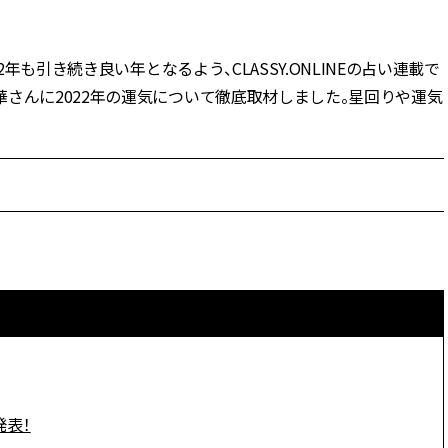
BEAUTY
年も引き続き良い年となるよう、CLASSY.ONLINEの占い連載で
さんに2022年の運気について徹底取材しました。星回りや運気
Aug, 7, 2026
Aug,
BEAUTY
WEDDING
【UV下地】酷暑に頼れる！
【結婚指輪】人気
2,000円台〜3,000円台の名品3選
ング22選｜20〜3
｜30代美容ライターが正直レビ
エピソードも | CLA
ュー | CLASSY.[クラッシィ]
ィ]
Sep, 25, 2025
Jun,
BEAUTY
WEDDING
マルジェラの“レプリカ”に新作
【一生ものジュエ
も！注目度急上昇の『フレグラ
存在感が際立つ！
ンス』５選 | CLASSY.[クラッシ
「トゥギャザー」
ィ]
目 | CLASSY.[クラ
Aug, 6, 2026
Feb,
BEAUTY
WEDDING
【ヘアアクセ6選】手抜きに見え
結婚式に黒ドレス
ない！アラサーのまとめ髪が垢
ばれで失敗しない
発表！
抜ける「即戦力アクセ」たち |
ーを解説 | CLASS