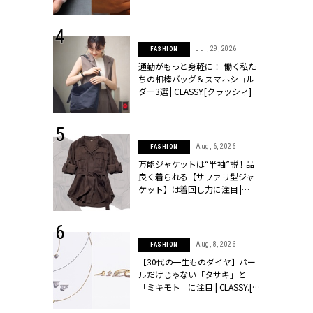
シィ]
 24, 2026
Jul, 29, 2026
FASHION
方３選】結婚
通勤がもっと身軽に！ 働く私た
“シンプル黒ワ
ちの相棒バッグ＆スマホショル
フ』で盛るのが
ダー3選 | CLASSY.[クラッシィ]
[クラッシィ]
 9, 2025
Aug, 6, 2026
FASHION
】ドレスに馴
万能ジャケットは“半袖”説！品
的な「サブバ
良く着られる【サファリ型ジャ
テプリマ、フェ
ケット】は着回し力に注目 |
SY.[クラッシ
CLASSY.[クラッシィ]
 18, 2025
Aug, 8, 2026
FASHION
ティエ人気リ
【30代の一生ものダイヤ】パー
ニティetc.
ルだけじゃない「タサキ」と
選ぶ人増えて
「ミキモト」に注目 | CLASSY.[ク
[クラッシィ]
ラッシィ]