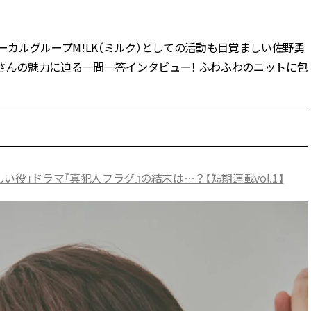
BEAUTY
ーカルグループM!LK（ミルク）としての活動も目覚ましい佐野勇
さんの魅力に迫る一問一答インタビュー！ ふわふわのニットに包
Aug, 5, 2026
Feb,
BEAUTY
WEDDING
夏の深刻なくすみ・色ムラにア
結婚式に黒ドレス
プローチ！【透明感を底上げ】
ばれで失敗しない
神コスメ３選 | CLASSY.[クラッシ
ーを解説 | CLASS
ィ]
Aug, 5, 2026
Aug,
BEAUTY
WEDDING
役」ドラマ『真犯人フラグ』の結末は…？【短期連載vol.1】
忙しい毎日に「うるおいター
【結婚指輪】人気
ボ」を。新【SOFINA BASIC＋】
ング22選｜20〜3
のお手入れでうるおってなめら
エピソードも | CLA
かな肌を目指す | CLASSY.[クラッ
ィ]
シィ]
Nov, 17, 2025
Jun,
BEAUTY
WEDDING
【落ちない名品リップ10選】塗
【一生ものジュエ
り直しできない・皮むけしやす
存在感が際立つ！
いetc.悩みをクリア | CLASSY.[ク
「トゥギャザー」