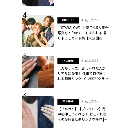
ッシィ]
シィ]
 27, 2026
Aug, 5, 2026
CULTURE
届のプレゼン
【STARGLOW】お茶目な5人集合
だけの指輪が
写真も！ ’90sムードあふれる撮
フェアを開
り下ろしカット集【未公開あ
クラッシィ]
り】 | CLASSY.[クラッシィ]
 20, 2026
Aug, 3, 2026
FASHION
シュロン、ショ
【カルティエ】おしゃれな人が
人が選んだ婚
リアルに愛用！ 仕事で自信をく
公開 |
れる相棒リング | CLASSY.[クラッ
ィ]
シィ]
 3, 2025
Aug, 5, 2026
FASHION
見えしない♡
【ブルガリ】【ブシュロン】背
ワンピース」
中を押してくれる！ おしゃれな
4選】 |
人の愛用お仕事リングを拝見 |
ィ]
CLASSY.[クラッシィ]