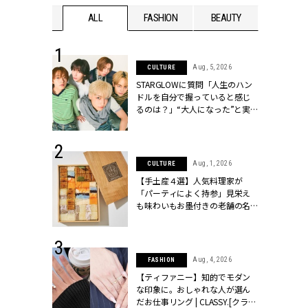
WEDDING
ALL
FASHION
BEAUTY
WEDDIN
 16, 2026
Aug, 5, 2026
CULTURE
はアリ？お呼
STARGLOWに質問「人生のハン
コーデ＆マナ
ドルを自分で握っていると感じ
Y.[クラッシィ]
るのは？」“大️人になった”と実
感する瞬間【3rdシングル
『Drivin' My Life』発売】 |
CLASSY.[クラッシィ]
 13, 2025
Aug, 1, 2026
CULTURE
ブランドのリ
【手土産４選】人気料理家が
0代カップルの
「パーティによく持参」見栄え
SSY.[クラッシ
も味わいもお墨付きの老舗の名
物とは？ | CLASSY.[クラッシィ]
 30, 2026
Aug, 4, 2026
FASHION
リー】1つでも
【ティファニー】知的でモダン
ポメラートの
な印象に。おしゃれな人が選ん
シリーズに注
だお仕事リング | CLASSY.[クラッ