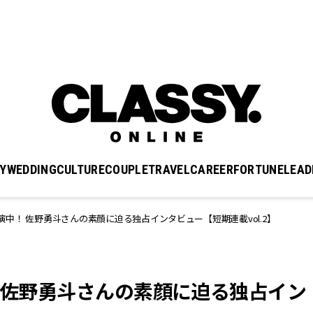
Y
WEDDING
CULTURE
COUPLE
TRAVEL
CAREER
FORTUNE
LEAD
中！ 佐野勇斗さんの素顔に迫る独占インタビュー【短期連載vol.2】
！ 佐野勇斗さんの素顔に迫る独占イン