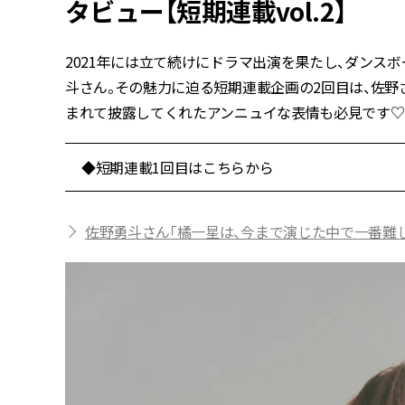
タビュー【短期連載vol.2】
2021年には立て続けにドラマ出演を果たし、ダンスボ
斗さん。その魅力に迫る短期連載企画の2回目は、佐野
まれて披露してくれたアンニュイな表情も必見です♡
◆短期連載1回目はこちらから
佐野勇斗さん「橘一星は、今まで演じた中で一番難しい