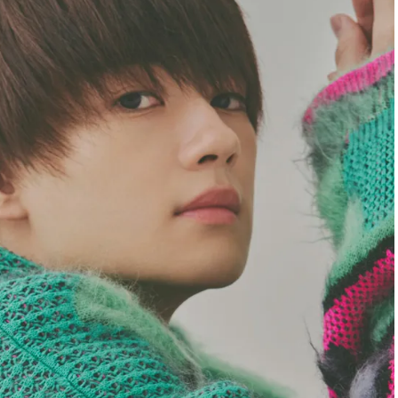
ラッシィ]
目 | CLASSY.[クラ
Aug, 5, 2026
Jul,
BEAUTY
WEDDING
ユニクロ名品も！日焼け対策ガ
【ブルガリの婚姻
チ勢の「ないと無理」なアイテ
トも】世界に一つ
ムハック7選 | CLASSY.[クラッシ
作れるブライダル
ィ]
催！ | CLASSY.[
Aug, 4, 2026
May,
BEAUTY
WEDDING
【猛暑ダメージ】はまずリセッ
【カルティエ、ブ
ト！30代の夏枯れ肌を救う「先
ーメ】おしゃれな
回りエイジングケア」美容液3選
約指輪＆結婚指輪を
| CLASSY.[クラッシィ]
CLASSY.[クラッシ
Jul, 30, 2026
Sep,
BEAUTY
WEDDING
【30代のヘアスタイル】じわじ
コーデ不要でダサ
わ人気「姫カット」ってどんな
お呼ばれ「レース
ヘア？今支持されている理由っ
が欲しい【おすすめ
て？ | CLASSY.[クラッシィ]
CLASSY.[クラッシ