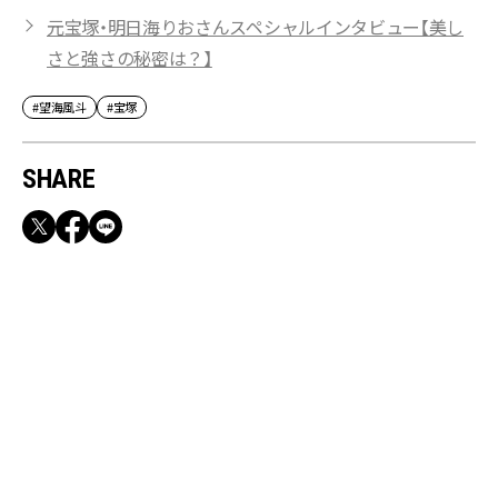
元宝塚・明日海りおさんスペシャルインタビュー【美し
さと強さの秘密は？】
#望海風斗
#宝塚
SHARE
RECOMMEND
満員電車も外回りも快適！身軽になれるバッグ