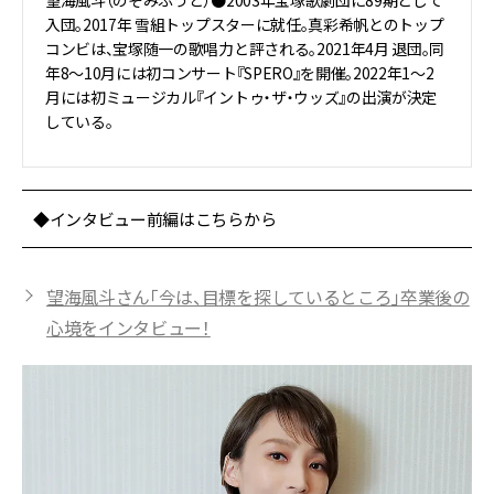
望海風斗（のぞみふうと）●2003年宝塚歌劇団に89期として
入団。2017年 雪組トップスターに就任。真彩希帆とのトップ
コンビは、宝塚随一の歌唱力と評される。2021年4月 退団。同
年8～10月には初コンサート『SPERO』を開催。2022年1～2
月には初ミュージカル『イントゥ・ザ・ウッズ』の出演が決定
している。
◆インタビュー前編はこちらから
望海風斗さん「今は、目標を探しているところ」卒業後の
心境をインタビュー！