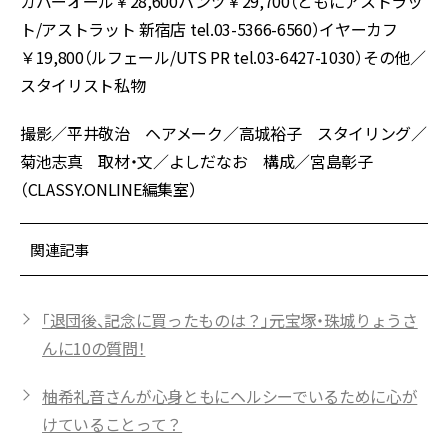
カバーオール￥28,600パンツ￥29,700（ともにアストラッ
ト/アストラット 新宿店 tel.03-5366-6560）イヤーカフ
￥19,800（ルフェール/UTS PR tel.03-6427-1030）その他／
スタイリスト私物
撮影／平井敬治 ヘアメーク／高城裕子 スタイリング／
菊池志真 取材・文／よしだなお 構成／宮島彰子
（CLASSY.ONLINE編集室）
関連記事
「退団後、記念に買ったものは？」元宝塚・珠城りょうさ
んに10の質問！
柚希礼音さんが心身ともにヘルシーでいるために心が
けていることって？