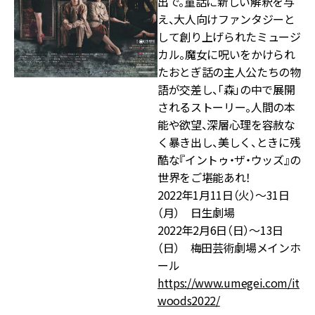
出で。童話に新しい解釈を与
え、大人向けファンタジーと
して創り上げられたミュージ
カル。魔女に呪いをかけられ
たおとぎ話の主人公たちの物
語が交差し、「森」の中で展開
されるストーリー。人間の本
能や欲望、深層心理を容赦な
く暴き出し、美しく、ときに残
酷な『イントゥ・ザ・ウッズ』の
世界をご堪能あれ！
2022年1月11日（火）～31日
（月） 日生劇場
2022年2月6日（日）～13日
（日） 梅田芸術劇場メインホ
ール
https://www.umegei.com/it
woods2022/