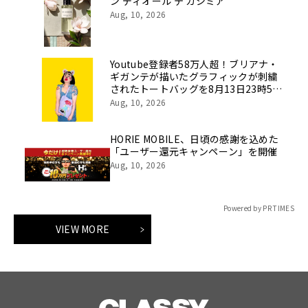
ン ディオール テ カシミア
Aug, 10, 2026
Youtube登録者58万人超！ブリアナ・
ギガンテが描いたグラフィックが刺繍
されたトートバッグを8月13日23時59
分まで期間限定で新発売！
Aug, 10, 2026
HORIE MOBILE、日頃の感謝を込めた
「ユーザー還元キャンペーン」を開催
Aug, 10, 2026
Powered by PR TIMES
VIEW MORE