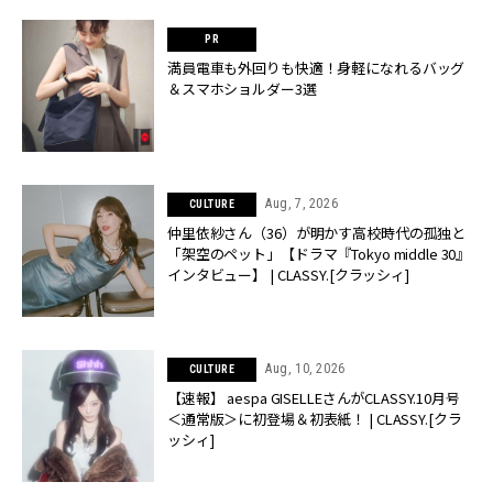
満員電車も外回りも快適！身軽になれるバッグ
＆スマホショルダー3選
Aug, 7, 2026
CULTURE
仲里依紗さん（36）が明かす高校時代の孤独と
「架空のペット」【ドラマ『Tokyo middle 30』
インタビュー】 | CLASSY.[クラッシィ]
Aug, 10, 2026
CULTURE
【速報】 aespa GISELLEさんがCLASSY.10月号
＜通常版＞に初登場＆初表紙！ | CLASSY.[クラ
ッシィ]