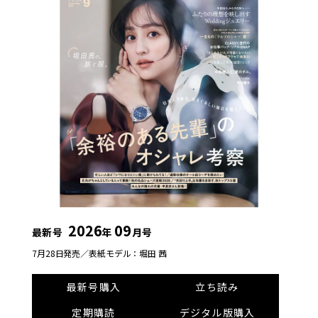
2026
09
最新号
年
月号
7月28日発売／
表紙モデル：堀田 茜
最新号購入
立ち読み
定期購読
デジタル版購入