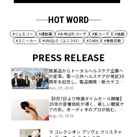
HOT WORD
#ジュエリー
#通勤服
#お呼ばれコーデ
#旅コーデ
#結婚
#スニーカー
#UNIQLO（ユニクロ）
#ZARA
#骨格診断
PRESS RELEASE
医薬品からトータルヘルスケア企業へ
の変革。第一三共ヘルスケアが発足20
周年を記念し、製品開発・新カテゴリ
挑戦の舞台や旧社統合時のエピソード
Jun, 19, 2026
を社員の想いとともに振り返る特別映
像を公開！
【8月7日より特選タイムセール開催】
20年の音響技術が導く、新しい聴覚ケ
アの形。オーディオのプロが挑む、画
期的なスクリーン操作対応次世代スマ
Aug, 10, 2026
ート集音器「Cearvol」
ラ コレクシオン プリヴェ クリスチャ