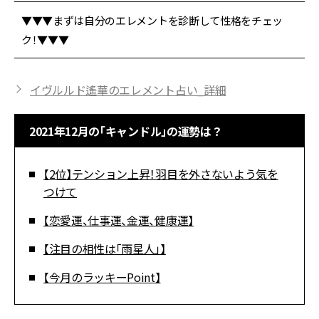
▼▼▼まずは自分のエレメントを診断して性格をチェッ
ク！▼▼▼
イヴルルド遙華のエレメント占い_詳細
2021年12月の「キャンドル」の運勢は？
【2位】テンション上昇！羽目を外さないよう気を
つけて
【恋愛運、仕事運、金運、健康運】
【注目の相性は「雨星人」】
【今月のラッキーPoint】