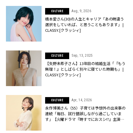
Aug, 9, 2026
CULTURE
橋本愛さん(30)の人生とキャリア「あの時違う
選択をしていれば、と思うこともあります」 |
CLASSY.[クラッシィ]
Sep, 13, 2025
CULTURE
【矢野未希子さん】13年目の結婚生活「『もう
無理！』としばらく別々に寝ていた時期も」 |
CLASSY.[クラッシィ]
Apr, 14, 2026
CULTURE
永作博美さん（55）子育ては予想外の出来事の
連続「毎日、試行錯誤しながら過ごしていま
す」【火曜ドラマ『時すでにおスシ!?』主演】 |
CLASSY.[クラッシィ]