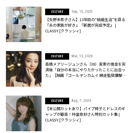
Sep, 15, 2025
CULTURE
【矢野未希子さん】13年目の“結婚生活”を語る
『夫の家族が好き』『新居が完成予定』 |
CLASSY.[クラッシィ]
Mar, 13, 2026
CULTURE
高橋メアリージュンさん（38）実家の借金を完
済後「自分の本当にやりたかったことに出会っ
た」【映画『ゴールデンカムイ 網走監獄襲撃
編』インカㇻマッ役】 | CLASSY.[クラッシィ]
Aug, 7, 2026
CULTURE
【未公開カットあり】パイプ椅子とドレスのギ
ャップが最高！仲里依紗さん特別カット集 |
CLASSY.[クラッシィ]