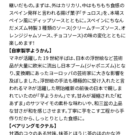
継いだもの。まずは、外はカリカリ、中はもちもち食感の
スペイン発祥と言われる揚げ菓子「チュロス」を、本場ス
ぜ
ペイン風にディップソースとともに。スペインにちなん
り
だメズム特製 3 種類のソース(クリームチーズソース、オ
レンジジャムソース、チョコソース)の味の変化とともに
楽しめます！
ム
【自家製芋ようかん】
マネが活躍した 19 世紀半ばは、日本の浮世絵など芸術
品が大量に欧米に流出し日本ブーム(ジャポニズム)とな
ペ
り、変換期にあったヨーロッパの芸術家に大きな影響を
及ぼしました。浮世絵の手法も積極的に受け入れたと言
われるマネが活躍した明治維新の前後の日本で親しま
れていたのが「芋ようかん」です。甘みが凝縮された「紅
あずま」のサツマイモの素朴な味わいや、和三盆の上品
な甘さが和を感じさせます。丁寧に芋をこす工程から手
作りだから、しっとりとした食感に。
【ペアリングモクテル】
甘酒のコクのある甘味、抹茶とほうじ茶のほのかな渋