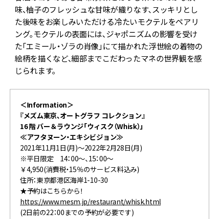
味、柚子のフレッシュな甘味が織りなす、スッキリとし
た後味をお楽しみいただける冷たいモクテルをペアリ
ング。モクテルの表面には、ジャポニズムの影響を受け
た「エミール・ゾラの肖像」にて描かれた浮世絵の着物の
絵柄を描くなど、細部までこだわったマネの世界観を感
じられます。
＜Information＞
『メズム東京、オートグラフ コレクション』
16 階 バー＆ラウンジ「ウィスク（Whisk）」
≪アフタヌーン・エキシビジョン≫
2021年11月1日(月)～2022年2月28日(月)
※平日限定 14：00～、15：00～
￥4,950(消費税・15％のサービス料込み)
住所：東京都港区海岸1-10-30
★予約はこちらから！
https://www.mesm.jp/restaurant/whisk.html
(2日前の22：00までの予約が必要です)