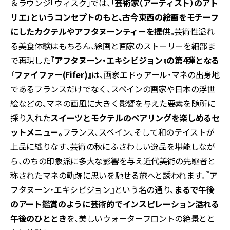
＆ラウンジ「ウィスク」では、
「芸術家（アーティスト）のアト
リエ」というコンセプトのもと、古今東西の絵画をモチーフ
にしたカクテルやアフタヌーンティーを提供。
芸術性溢れ
る美食体験はもちろん、絵画と画家のストーリーを細部ま
で再現した
『アフタヌーン・エキシビジョン』の第4弾となる
『ファイファー(Fifer)』
は、画家エドゥアール・マネの出身地
であるフランスだけでなく、スペインの画家や日本の浮世
絵などの、マネの画風に大きく影響を与えた要素を随所に
採り入れた
スイーツとモクテルのペアリングを楽しめるセ
ットメニュー。
フランス、スペイン、そして和のテイストが
上品に織りなす、芸術の秋にふさわしい逸品を堪能しなが
ら、のちの印象派に多大な影響を与え近代美術の先駆者と
称されたマネの軌跡に思いを馳せる旅へと誘われます。『ア
フタヌーン・エキシビジョン』という名の通り、
まるで午後
のアート鑑賞のように芸術的でインスピレーション溢れる
午後のひととき
を、美しいウォーターフロントの絶景とと