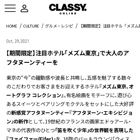
HOME
CULTURE
グルメ・レシピ
【期間限定】注目ホテル「メズム
Oct, 29,2021
【期間限定】注目ホテル「メズム東京」で大人のア
フタヌーンティーを
東京の“今”の躍動感や波長と共鳴し、五感を魅了する数々
のこだわりでお客さまをお迎えするホテル
『メズム東京、オ
ートグラフ コレクション』
。有名絵画をモチーフに、遊び心
あるスイーツとペアリングモクテルをセットにした大好評
の
新感覚アフタヌーンティー『アフタヌーン・エキシビジョ
ン』の新作
として、19世紀のフランスの画家エドゥアール・
マネの代表作のひとつ
「笛を吹く少年」の世界観を表現した
『ファイファー(Fifer)』
を、16階のバー＆ラウンジ「ウィス