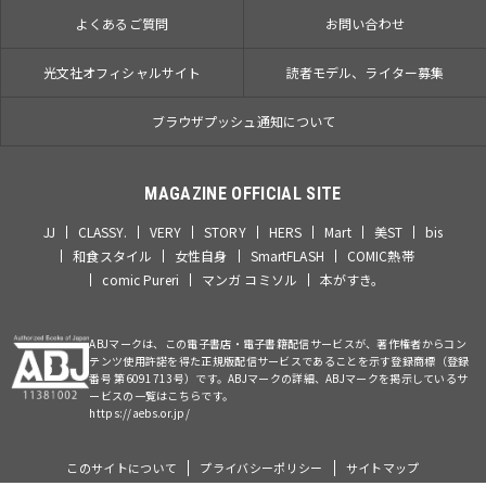
よくあるご質問
お問い合わせ
光文社オフィシャルサイト
読者モデル、ライター募集
ブラウザプッシュ通知について
MAGAZINE OFFICIAL SITE
JJ
CLASSY.
VERY
STORY
HERS
Mart
美ST
bis
和食スタイル
女性自身
SmartFLASH
COMIC熱帯
comic Pureri
マンガ コミソル
本がすき。
ABJマークは、この電子書店・電子書籍配信サービスが、著作権者からコン
テンツ使用許諾を得た正規版配信サービスであることを示す登録商標（登録
番号 第6091713号）です。ABJマークの詳細、ABJマークを掲示しているサ
ービスの一覧はこちらです。
https://aebs.or.jp/
このサイトについて
プライバシーポリシー
サイトマップ