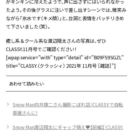
がキンキンに冷えたようで、声に出さずにはいられなかっ
たよう。その後グラスに注いで差し出すシーンでは、微笑み
ながら「氷水です（キメ顔）」と、台詞と表情をバッチリきめ
て下さいました（笑）。
癒し系＆クール系な渡辺翔太さんの写真は、ぜひ
CLASSY.11月号でご確認ください！
[wpap service=”with” type=”detail” id=”B09FS9SGZL”
title=”CLASSY.（クラッシィ） 2021年 11月号 ［雑誌］”]
あわせて読みたい
Snow Man向井康二さん撮影こぼれ話｜CLASSY.で自転
車屋さんに！
Snow Man渡辺翔太にギャップ萌え♥【前編】｜CLASSY.