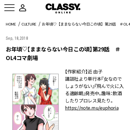
HOME
CULTURE
お年頃♡【ままならない今日この頃】第29話 ＃OL
Sep, 18,2018
お年頃♡【ままならない今日この頃】第29話 ＃
OL4コマ劇場
【作家紹介】近 由子
講談社より単行本『女なので
しょうがない』『飛んで火に入
る適齢期』発売中。趣味：飲酒
したりプロレス見たり。
https://note.mu/euphoria