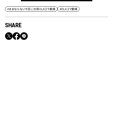
#ままならない今日この頃 OL4コマ劇場
#OL4コマ劇場
SHARE
RECOMMEND
満員電車も外回りも快適！身軽になれるバッグ
＆スマホショルダー3選