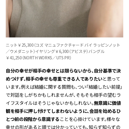
ニット￥25,300（コズ マニュファクチャード バイ ラッピンノット
／ウメダニット）イヤリング￥6,300（アビステ）バングル
￥41,250（NORTH WORKS／UTS PR）
自分の幸せが相手の幸せとは限らないから、自分基準で決
めつけず、相手の幸せも尊重できる人でありたい
と思って
います。例えば結婚に関する質問も、つい「結婚したい前提」
で対話をしがちかもしれませんが、そもそも相手の望むラ
イフスタイルはそうじゃないかもしれない。
無意識に価値
観を相手に押し付けてしまわないように、会話を始めるひ
とつ前の段階から意識する
ことを心掛けています。様々な
幸せの形があると頭では分かっていても、知らず知らずの