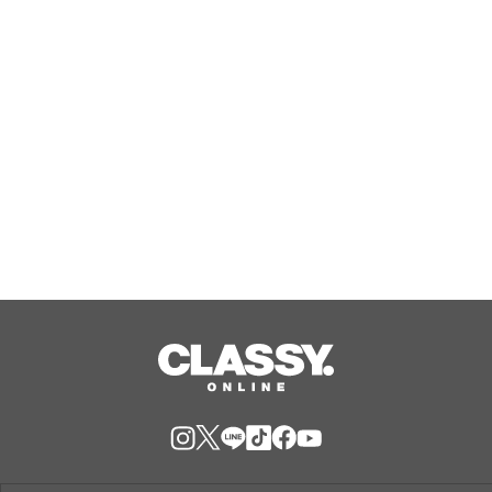
PERSONAL GYM宇都宮店」オープン！
Aug, 09, 2026
東京・赤坂見附のバインミー専門店
「TOKYO BANH MI STAND」が『ベト
ナム バインミーフェスティバル
2026』に出店決定！
Aug, 09, 2026