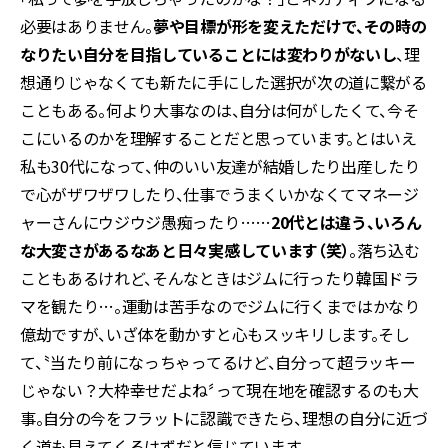
必要はありません。
夢や目標が形を変えただけで、その時の
なりたい自分を目指していることには変わりがないし
、理
想通りじゃなくても新たに手にした選択が次の道に繋がる
こともある。何より大事なのは、自分は何がしたくて、今そ
こにいるのかを理解することだと思っています。とはいえ
私も30代になって、仲のいい友達が結婚したり出産したり
で心がザワザワしたり、仕事でうまくいかなくてマネージ
ャーさんにウジウジ愚痴ったり……
20代とは違う、いろん
な大変さがあるなあと日々実感しています（笑）
。落ち込む
こともあるけれど、そんなときはジムに行ったり韓国ドラ
マを観たり…。運動は苦手なのでジムに行くまではかなり
億劫ですが、いざ体を動かすと心もスッキリします。そし
て、〝当たり前になっちゃってるけど、自分って超ラッキー
じゃない？大枠幸せだよね〞って現在地を確認するのも大
事。自分の今をフラットに認識できたら、理想の自分に近づ
く道も見えてくるはずだと信じています。