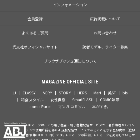
インフォメーション
会員登録
広告掲載について
よくあるご質問
お問い合わせ
光文社オフィシャルサイト
読者モデル、ライター募集
ブラウザプッシュ通知について
MAGAZINE OFFICIAL SITE
JJ
CLASSY.
VERY
STORY
HERS
Mart
美ST
bis
和食スタイル
女性自身
SmartFLASH
COMIC熱帯
comic Pureri
マンガ コミソル
本がすき。
ABJマークは、この電子書店・電子書籍配信サービスが、著作権者からコン
テンツ使用許諾を得た正規版配信サービスであることを示す登録商標（登録
番号 第6091713号）です。ABJマークの詳細、ABJマークを掲示しているサ
ービスの一覧はこちらです。