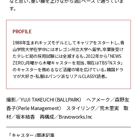
と
なと思い、重い腰を上げながら週1ペースで通っていま
す。
PROFILE
1988年生まれキッズモデルとしてキャリアをスタートし、青
山学院大学在学中にはオレゴン州立大学へ留学。卒業後受け
たテレビ局の採用試験には全滅するも、2012年から「NEWS
ZERO」月曜から木曜キャスターを担当、現在はTBS「Nスタ」
のキャスターを務めるなど活躍の場を広げている。韓国ドラ
マが大好き・私服はパンツ派なリアルCLASSY.読者。
撮影／YUJI TAKEUCHI（BALLPARK） ヘアメーク／森野友
香子〈Perle Management〉 スタイリング／荒木里実 取
材／坂本結香 再構成／Bravoworks.Inc
「キャスター」関連記事