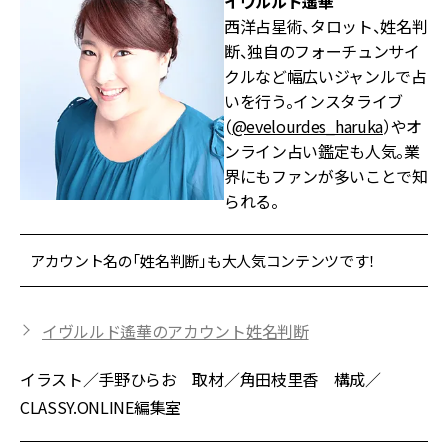
イヴルルド遙華
西洋占星術、タロット、姓名判
断、独自のフォーチュンサイ
クルなど幅広いジャンルで占
いを行う。インスタライブ
（
@evelourdes_haruka
）やオ
ンライン占い鑑定も人気。業
界にもファンが多いことで知
られる。
アカウント名の「姓名判断」も大人気コンテンツです！
イヴルルド遙華のアカウント姓名判断
イラスト／手野ひらお 取材／角田枝里香 構成／
CLASSY.ONLINE編集室