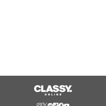
3大「寝ながらゲーム」姿勢を極める！
7段階の高さ調整で寝落ちへ導く「ゲー
ミングロングピロー」発売
Aug, 06, 2026
ジャングリア沖縄 ゲストの多様な旅
スタイルに応えたチケットラインアッ
プ拡充 余すことなく魅力を堪能する
「ロイヤルチケット」新登場
Aug, 06, 2026