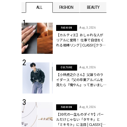
WEDDING
ALL
FASHION
BEAUTY
WEDDIN
 30, 2026
Aug, 3, 2026
FASHION
リー】1つでも
【カルティエ】おしゃれな人が
ポメラートの
リアルに愛用！ 仕事で自信をく
シリーズに注
れる相棒リング | CLASSY.[クラッ
ッシィ]
シィ]
 13, 2025
Aug, 8, 2026
CULTURE
ブランドのリ
【小林虎之介さん】父譲りのラ
0代カップルの
イダース「父の卒業アルバムを
SSY.[クラッシ
見たら『俺やん』って思いまし
た（笑）」 | CLASSY.[クラッシ
ィ]
 16, 2026
Aug, 8, 2026
FASHION
はアリ？お呼
【30代の一生ものダイヤ】パー
コーデ＆マナ
ルだけじゃない「タサキ」と
Y.[クラッシィ]
「ミキモト」に注目 | CLASSY.[ク