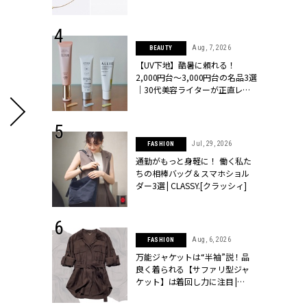
ラッシィ]
 24, 2026
Aug, 7, 2026
BEAUTY
方３選】結婚
【UV下地】酷暑に頼れる！
“シンプル黒ワ
2,000円台〜3,000円台の名品3選
フ』で盛るのが
｜30代美容ライターが正直レビ
[クラッシィ]
ュー | CLASSY.[クラッシィ]
 27, 2026
Jul, 29, 2026
FASHION
届のプレゼン
通勤がもっと身軽に！ 働く私た
だけの指輪が
ちの相棒バッグ＆スマホショル
フェアを開
ダー3選 | CLASSY.[クラッシィ]
クラッシィ]
 9, 2025
Aug, 6, 2026
FASHION
】ドレスに馴
万能ジャケットは“半袖”説！品
的な「サブバ
良く着られる【サファリ型ジャ
テプリマ、フェ
ケット】は着回し力に注目 |
SY.[クラッシ
CLASSY.[クラッシィ]