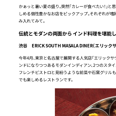
かぁっと暑い夏の盛り。突然「カレーが食べたい！」と
しめる個性豊かなお店をピックアップ。それぞれが嗜
み入れてみて。
伝統とモダンの両面から インド料理を堪能
渋谷 ERICK SOUTH MASALA DINER（エリ
今年4月、東京と名古屋で展開する人気店「エリックサ
ンドになりつつあるモダンインディアン、2つのスタイ
フレンチビストロと見紛うような前菜や石窯グリルも
でも楽しめるレストランです。