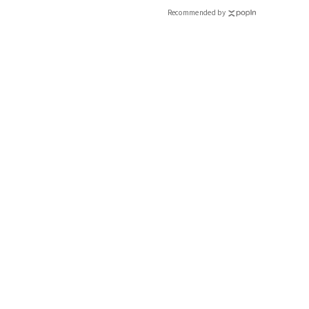
Recommended by
部位やサイズを選べるラム肉は、石窯でジューシーに焼き上げて
り￥7