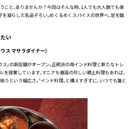
思うこと、ありませんか？今回はそんな時、1人でも大人数でも楽
BEAUTY
好を凝らした名品ぞろい。めくるめくスパイスの世界へ、足を踏
Aug, 7, 2026
Jun,
BEAUTY
WEDDING
【UV下地】酷暑に頼れる！
【一生ものジュエ
したい
2,000円台〜3,000円台の名品3選
存在感が際立つ！
｜30代美容ライターが正直レビ
「トゥギャザー」
ックサウス マサラダイナー）
ュー | CLASSY.[クラッシィ]
目 | CLASSY.[クラ
ウス」の新店舗がオープン。正統派の南インド料理と新たなトレ
Sep, 25, 2025
Aug,
BEAUTY
WEDDING
ルを提案しています。マニアも垂涎の珍しい郷土料理もあれば、
マルジェラの“レプリカ”に新作
【結婚指輪】人気
揃うという幅広さ。〝インド料理〟と構えすぎずに、いつでも誰と
も！注目度急上昇の『フレグラ
ング22選｜20〜3
ンス』５選 | CLASSY.[クラッシ
エピソードも | CLA
ィ]
ィ]
Aug, 8, 2026
Feb,
BEAUTY
WEDDING
【シャネル】「ココ マドモアゼ
結婚式に黒ドレス
ル クラッシュ アプソリュ」の限
ばれで失敗しない
定カフェが登場！世界観に没入
ーを解説 | CLASS