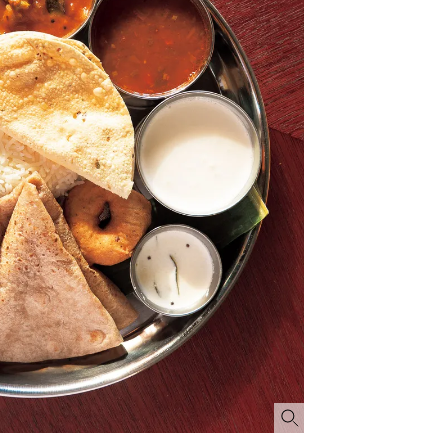
できる体験型イベントが開催 |
CLASSY.[クラッシィ]
Aug, 8, 2026
Mar,
BEAUTY
WEDDING
“盛りすぎない”がトレンド！
【トレンドの巻き
【最旬マスカラ4選】さりげない
式ゲスト服の鉄板
ボリュームと絶妙カラー |
ンピ”は『スカー
CLASSY.[クラッシィ]
正解！ | CLASSY.
Aug, 6, 2026
Jul,
BEAUTY
WEDDING
【ヘアアクセ6選】手抜きに見え
【ブルガリの婚姻
ない！アラサーのまとめ髪が垢
トも】世界に一つ
抜ける「即戦力アクセ」たち |
作れるブライダル
CLASSY.[クラッシィ]
催！ | CLASSY.[
Aug, 5, 2026
Dec,
BEAUTY
WEDDING
忙しい毎日に「うるおいター
【結婚式お呼ばれ
ボ」を。新【SOFINA BASIC＋】
染む！上品で実用
のお手入れでうるおってなめら
ッグ」6選【アン
かな肌を目指す | CLASSY.[クラッ
イラー他】 | CLAS
シィ]
ィ]