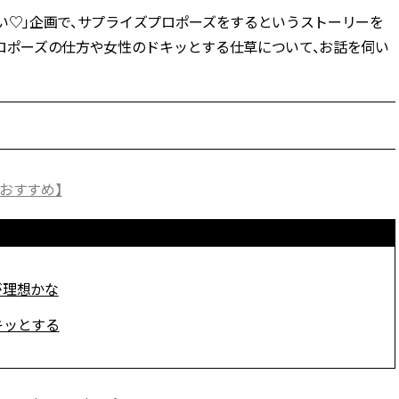
いたい♡」企画で、サプライズプロポーズをするというストーリーを
BEAUTY
プロポーズの仕方や女性のドキッとする仕草について、お話を伺い
Aug, 5, 2026
Feb,
BEAUTY
WEDDING
忙しい毎日に「うるおいター
結婚式に黒ドレス
ボ」を。新【SOFINA BASIC＋】
ばれで失敗しない
のお手入れでうるおってなめら
ーを解説 | CLASS
かな肌を目指す | CLASSY.[クラッ
シィ]
おすすめ】
Aug, 6, 2026
Aug,
BEAUTY
WEDDING
【ヘアアクセ6選】手抜きに見え
【結婚指輪】人気
ない！アラサーのまとめ髪が垢
ング22選｜20〜3
抜ける「即戦力アクセ」たち |
エピソードも | CLA
CLASSY.[クラッシィ]
ィ]
が理想かな
キッとする
Aug, 7, 2026
Jun,
BEAUTY
WEDDING
冷房・紫外線etc...「夏の隠れ乾
【一生ものジュエ
燥」を防ぐ【ベタつかない名品
存在感が際立つ！
クリーム】3選＜30代のベストコ
「トゥギャザー」