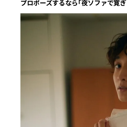
プロポーズするなら「夜ソファで寛ぎ