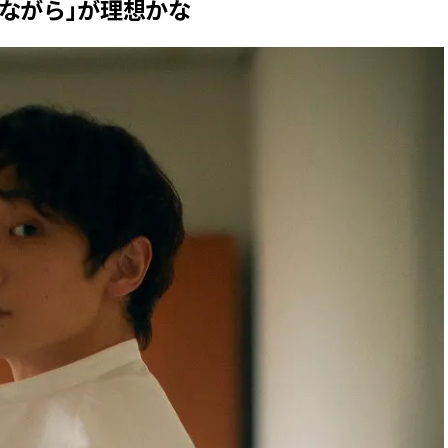
ながら」が理想かな
スメ＞ | CLASSY.[クラッシィ]
目 | CLASSY.[クラ
Nov, 17, 2025
Mar,
BEAUTY
WEDDING
【落ちない名品リップ10選】塗
【トレンドの巻き
り直しできない・皮むけしやす
式ゲスト服の鉄板
いetc.悩みをクリア | CLASSY.[ク
ンピ”は『スカー
ラッシィ]
正解！ | CLASSY.
Aug, 5, 2026
Aug,
BEAUTY
WEDDING
ユニクロ名品も！日焼け対策ガ
20万円台〜【カル
チ勢の「ないと無理」なアイテ
ング４選】ラブ、トリ
ムハック7選 | CLASSY.[クラッシ
を『マリッジ』に
ィ]
ます！ | CLASSY.
Aug, 5, 2026
Mar,
BEAUTY
WEDDING
夏の深刻なくすみ・色ムラにア
失敗しない“ゲスト
プローチ！【透明感を底上げ】
リー】にある！結
神コスメ３選 | CLASSY.[クラッシ
にも使える上質ベー
ィ]
CLASSY.[クラッシ