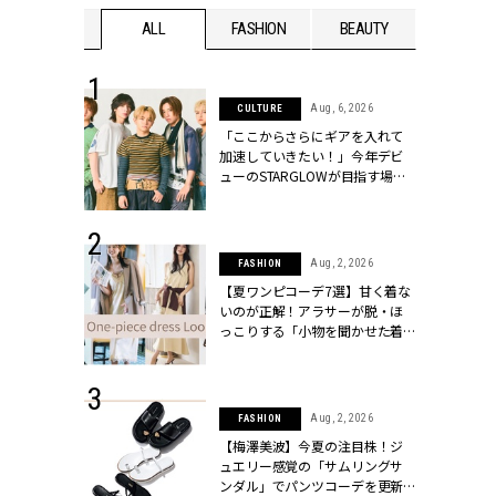
WEDDING
ALL
FASHION
BEAUTY
WEDDIN
 16, 2026
Aug, 6, 2026
CULTURE
はアリ？お呼
「ここからさらにギアを入れて
コーデ＆マナ
加速していきたい！」今年デビ
Y.[クラッシィ]
ューのSTARGLOWが目指す場所
とは？【3rdシングル『Drivin' My
Life』発売】 | CLASSY.[クラッシ
ィ]
 13, 2025
Aug, 2, 2026
FASHION
ブランドのリ
【夏ワンピコーデ7選】甘く着な
0代カップルの
いのが正解！アラサーが脱・ほ
SSY.[クラッシ
っこりする「小物を聞かせた着
こなし」 | CLASSY.[クラッシィ]
 30, 2026
Aug, 2, 2026
FASHION
リー】1つでも
【梅澤美波】今夏の注目株！ジ
ポメラートの
ュエリー感覚の「サムリングサ
シリーズに注
ンダル」でパンツコーデを更新 |