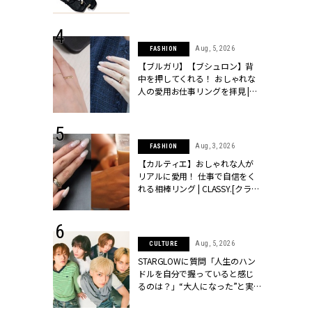
ッシィ]
CLASSY.[クラッシィ]
 24, 2026
Aug, 5, 2026
FASHION
方３選】結婚
【ブルガリ】【ブシュロン】背
“シンプル黒ワ
中を押してくれる！ おしゃれな
フ』で盛るのが
人の愛用お仕事リングを拝見 |
[クラッシィ]
CLASSY.[クラッシィ]
 18, 2025
Aug, 3, 2026
FASHION
ティエ人気リ
【カルティエ】おしゃれな人が
ニティetc.
リアルに愛用！ 仕事で自信をく
選ぶ人増えて
れる相棒リング | CLASSY.[クラッ
[クラッシィ]
シィ]
 24, 2026
Aug, 5, 2026
CULTURE
服”は【セオ
STARGLOWに質問「人生のハン
婚式にも仕事
ドルを自分で握っていると感じ
シック４選 |
るのは？」“大️人になった”と実
ィ]
感する瞬間【3rdシングル
『Drivin' My Life』発売】 |