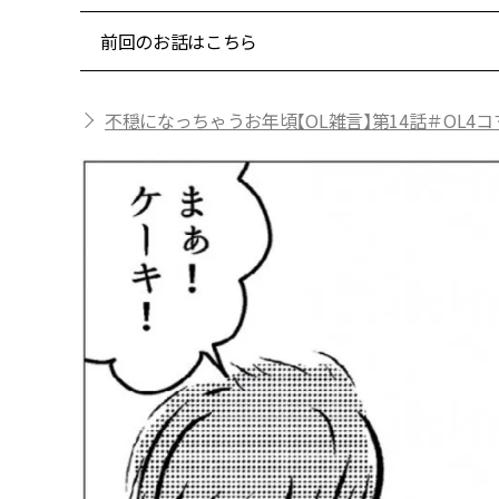
前回のお話はこちら
不穏になっちゃうお年頃【OL雑言】第14話＃OL4