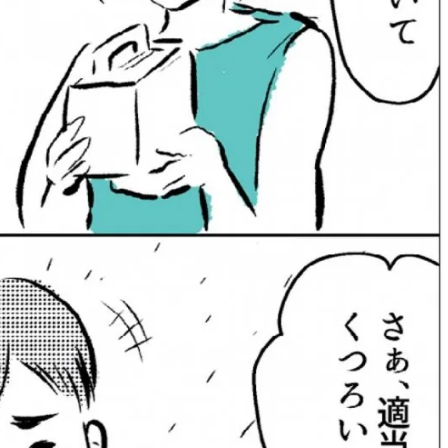
かな肌を目指す | CLASSY.[クラッ
目 | CLASSY.[クラ
シィ]
Aug, 7, 2026
Aug,
BEAUTY
WEDDING
冷房・紫外線etc...「夏の隠れ乾
20万円台〜【カル
燥」を防ぐ【ベタつかない名品
ング４選】ラブ、トリ
クリーム】3選＜30代のベストコ
を『マリッジ』に
スメ＞ | CLASSY.[クラッシィ]
ます！ | CLASSY.
Nov, 17, 2025
Mar,
BEAUTY
WEDDING
【落ちない名品リップ10選】塗
【トレンドの巻き
り直しできない・皮むけしやす
式ゲスト服の鉄板
いetc.悩みをクリア | CLASSY.[ク
ンピ”は『スカー
ラッシィ]
正解！ | CLASSY.
Aug, 5, 2026
Sep,
BEAUTY
WEDDING
夏の深刻なくすみ・色ムラにア
“キャトル”で人気
プローチ！【透明感を底上げ】
ュロン】の『ブラ
神コスメ３選 | CLASSY.[クラッシ
グ』は普段使いもし
ィ]
CLASSY.[クラッシ