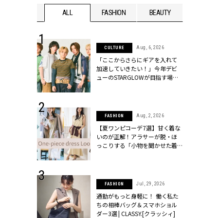
WEDDING
ALL
FASHION
BEAUTY
WEDDIN
 16, 2026
Aug, 6, 2026
CULTURE
はアリ？お呼
「ここからさらにギアを入れて
コーデ＆マナ
加速していきたい！」今年デビ
Y.[クラッシィ]
ューのSTARGLOWが目指す場所
とは？【3rdシングル『Drivin' My
Life』発売】 | CLASSY.[クラッシ
ィ]
 13, 2025
Aug, 2, 2026
FASHION
ブランドのリ
【夏ワンピコーデ7選】甘く着な
0代カップルの
いのが正解！アラサーが脱・ほ
SSY.[クラッシ
っこりする「小物を聞かせた着
こなし」 | CLASSY.[クラッシィ]
 30, 2026
Jul, 29, 2026
FASHION
リー】1つでも
通勤がもっと身軽に！ 働く私た
ポメラートの
ちの相棒バッグ＆スマホショル
シリーズに注
ダー3選 | CLASSY.[クラッシィ]