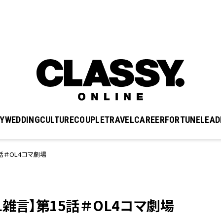
Y
WEDDING
CULTURE
COUPLE
TRAVEL
CAREER
FORTUNE
LEAD
話＃OL4コマ劇場
雑言】第15話＃OL4コマ劇場