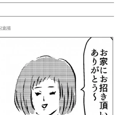
BEAUTY
Aug, 7, 2026
Feb,
BEAUTY
WEDDING
コマ劇場
【UV下地】酷暑に頼れる！
結婚式に黒ドレス
2,000円台〜3,000円台の名品3選
ばれで失敗しない
｜30代美容ライターが正直レビ
ーを解説 | CLASS
ュー | CLASSY.[クラッシィ]
Aug, 6, 2026
Aug,
BEAUTY
WEDDING
【ヘアアクセ6選】手抜きに見え
【結婚指輪】人気
ない！アラサーのまとめ髪が垢
ング22選｜20〜3
抜ける「即戦力アクセ」たち |
エピソードも | CLA
CLASSY.[クラッシィ]
ィ]
Aug, 5, 2026
Jun,
BEAUTY
WEDDING
忙しい毎日に「うるおいター
【一生ものジュエ
ボ」を。新【SOFINA BASIC＋】
存在感が際立つ！
のお手入れでうるおってなめら
「トゥギャザー」