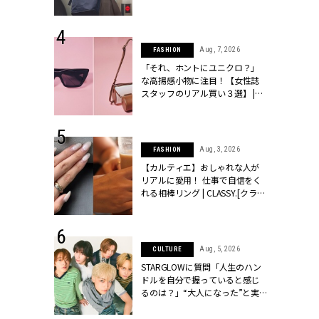
ッシィ]
 18, 2025
Aug, 7, 2026
FASHION
ティエ人気リ
「それ、ホントにユニクロ？」
ニティetc.
な高揚感小物に注目！【女性誌
選ぶ人増えて
スタッフのリアル買い３選】 |
[クラッシィ]
CLASSY.[クラッシィ]
 24, 2026
Aug, 3, 2026
FASHION
方３選】結婚
【カルティエ】おしゃれな人が
“シンプル黒ワ
リアルに愛用！ 仕事で自信をく
フ』で盛るのが
れる相棒リング | CLASSY.[クラッ
[クラッシィ]
シィ]
 4, 2025
Aug, 5, 2026
CULTURE
急上昇【ブシ
STARGLOWに質問「人生のハン
イダルリン
ドルを自分で握っていると感じ
やすい！ |
るのは？」“大️人になった”と実
ィ]
感する瞬間【3rdシングル
『Drivin' My Life』発売】 |