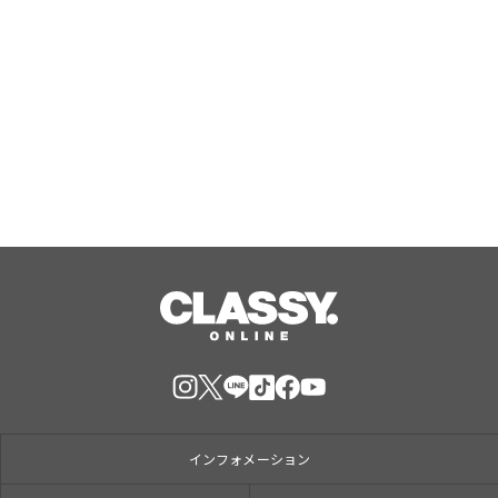
「絵画展 口と足で表現する世界の芸術
家たち」を稲沢市内で開催
Aug, 07, 2026
インフォメーション