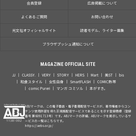
会員登録
広告掲載について
よくあるご質問
お問い合わせ
光文社オフィシャルサイト
読者モデル、ライター募集
ブラウザプッシュ通知について
MAGAZINE OFFICIAL SITE
JJ
CLASSY.
VERY
STORY
HERS
Mart
美ST
bis
和食スタイル
女性自身
SmartFLASH
COMIC熱帯
comic Pureri
マンガ コミソル
本がすき。
ABJマークは、この電子書店・電子書籍配信サービスが、著作権者からコン
テンツ使用許諾を得た正規版配信サービスであることを示す登録商標（登録
番号 第6091713号）です。ABJマークの詳細、ABJマークを掲示しているサ
ービスの一覧はこちらです。
https://aebs.or.jp/