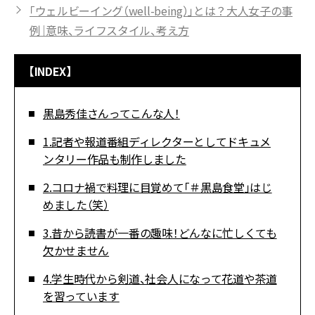
「ウェルビーイング（well-being）」とは？大人女子の事
例｜意味、ライフスタイル、考え方
【INDEX】
黒島秀佳さんってこんな人！
1.記者や報道番組ディレクターとしてドキュメ
ンタリー作品も制作しました
2.コロナ禍で料理に目覚めて「＃黒島食堂」はじ
めました（笑）
3.昔から読書が一番の趣味！どんなに忙しくても
欠かせません
4.学生時代から剣道、社会人になって花道や茶道
を習っています