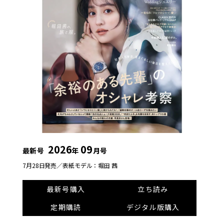
2026
09
最新号
年
月号
7月28日発売／
表紙モデル：堀田 茜
最新号購入
立ち読み
定期購読
デジタル版購入