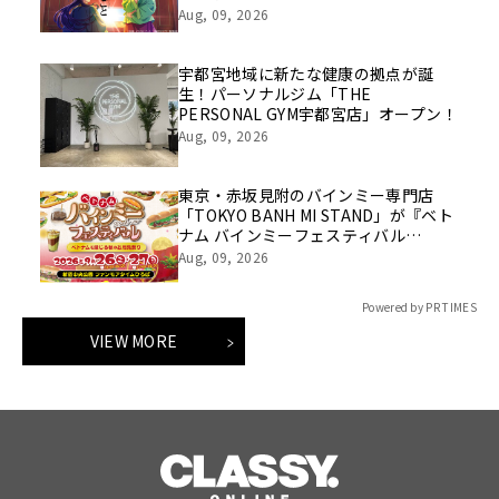
Aug, 09, 2026
宇都宮地域に新たな健康の拠点が誕
生！パーソナルジム「THE
PERSONAL GYM宇都宮店」オープン！
Aug, 09, 2026
東京・赤坂見附のバインミー専門店
「TOKYO BANH MI STAND」が『ベト
ナム バインミーフェスティバル
2026』に出店決定！
Aug, 09, 2026
Powered by PR TIMES
VIEW MORE