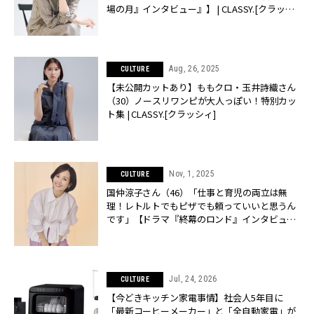
場の月』インタビュー』】 | CLASSY.[クラッシ
ィ]
Aug, 26, 2025
CULTURE
【未公開カットあり】ももクロ・玉井詩織さん
（30）ノースリワンピが大人っぽい！特別カッ
ト集 | CLASSY.[クラッシィ]
Nov, 1, 2025
CULTURE
国仲涼子さん（46）「仕事と育児の両立は無
理！レトルトでもピザでも頼っていいと思うん
です」【ドラマ『終幕のロンド』インタビュ
ー】 | CLASSY.[クラッシィ]
Jul, 24, 2026
CULTURE
【今どきキッチン家電事情】社会人5年目に
「最新コーヒーメーカー」と「全自動家電」が