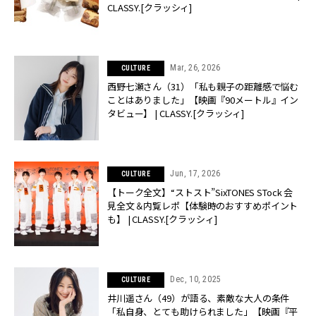
CLASSY.[クラッシィ]
Mar, 26, 2026
CULTURE
西野七瀬さん（31）「私も親子の距離感で悩む
ことはありました」【映画『90メートル』イン
タビュー】 | CLASSY.[クラッシィ]
Jun, 17, 2026
CULTURE
【トーク全文】“ストスト”SixTONES STock 会
見全文＆内覧レポ【体験時のおすすめポイント
も】 | CLASSY.[クラッシィ]
Dec, 10, 2025
CULTURE
井川遥さん（49）が語る、素敵な大人の条件
「私自身、とても助けられました」【映画『平