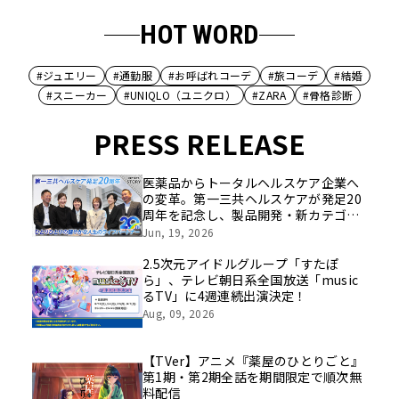
HOT WORD
#ジュエリー
#通勤服
#お呼ばれコーデ
#旅コーデ
#結婚
#スニーカー
#UNIQLO（ユニクロ）
#ZARA
#骨格診断
PRESS RELEASE
医薬品からトータルヘルスケア企業へ
の変革。第一三共ヘルスケアが発足20
周年を記念し、製品開発・新カテゴリ
挑戦の舞台や旧社統合時のエピソード
Jun, 19, 2026
を社員の想いとともに振り返る特別映
像を公開！
2.5次元アイドルグループ「すたぽ
ら」、テレビ朝日系全国放送「music
るTV」に4週連続出演決定！
Aug, 09, 2026
【TVer】アニメ『薬屋のひとりごと』
第1期・第2期全話を期間限定で順次無
料配信