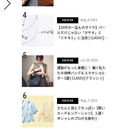
シィ]
 24, 2026
Aug, 8, 2026
FASHION
方３選】結婚
【30代の一生ものダイヤ】パー
“シンプル黒ワ
ルだけじゃない「タサキ」と
フ』で盛るのが
「ミキモト」に注目 | CLASSY.[ク
[クラッシィ]
ラッシィ]
 18, 2025
Jul, 29, 2026
FASHION
ティエ人気リ
通勤がもっと身軽に！ 働く私た
ニティetc.
ちの相棒バッグ＆スマホショル
選ぶ人増えて
ダー3選 | CLASSY.[クラッシィ]
[クラッシィ]
変化は必ずプラスになるので、落ち込まないで
 27, 2026
Aug, 7, 2026
FASHION
届のプレゼン
きちんと見えて今っぽい【賢い
【全体運】
だけの指輪が
カーデ＆シアーシャツ】３選！
フェアを開
オシャレのプロが太鼓判 |
仕事、人間関係ともに「一度締めくくる」必要がある案件が出
クラッシィ]
CLASSY.[クラッシィ]