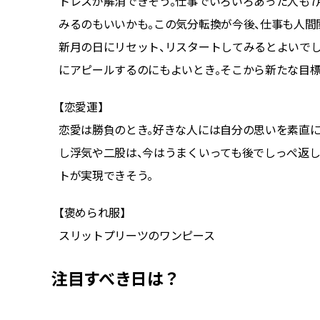
ットワー
トレスが解消できそう。仕事でいろいろあった人も
いタイミ
みるのもいいかも。この気分転換が今後、仕事も人間
取り組む
新月の日にリセット、リスタートしてみるとよいで
にアピールするのにもよいとき。そこから新たな目標
【恋愛運】
く対処が
恋愛は勝負のとき。好きな人には自分の思いを素直にふ
し浮気や二股は、今はうまくいっても後でしっぺ返し
トが実現できそう。
【褒められ服】
スリットプリーツのワンピース
注目すべき日は？