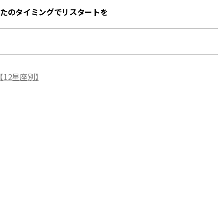
たのタイミングでリスタートを
BEAUTY
Aug, 8, 2026
Jun,
BEAUTY
WEDDING
【エルメス】初の本格リップケ
【一生ものジュエ
アコレクション誕生！憧れのア
存在感が際立つ！
12星座別】
イテムで唇をもっと美しく |
「トゥギャザー」
CLASSY.[クラッシィ]
目 | CLASSY.[クラ
Aug, 7, 2026
Aug,
BEAUTY
WEDDING
【UV下地】酷暑に頼れる！
【結婚指輪】人気
2,000円台〜3,000円台の名品3選
ング22選｜20〜3
｜30代美容ライターが正直レビ
エピソードも | CLA
ュー | CLASSY.[クラッシィ]
ィ]
Aug, 8, 2026
Feb,
BEAUTY
WEDDING
“盛りすぎない”がトレンド！
結婚式に黒ドレス
【最旬マスカラ4選】さりげない
ばれで失敗しない
ボリュームと絶妙カラー |
ーを解説 | CLASS