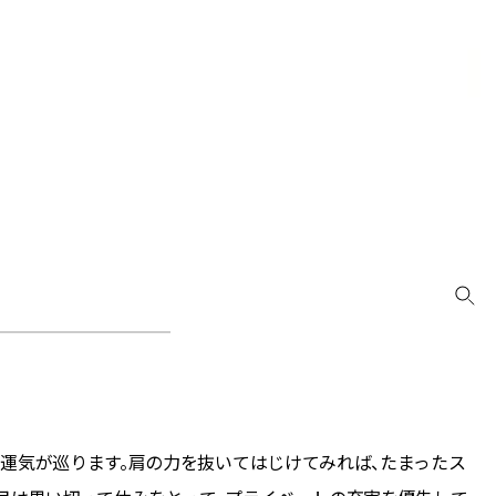
CLASSY.[クラッシィ]
Sep, 25, 2025
Mar,
BEAUTY
WEDDING
マルジェラの“レプリカ”に新作
【トレンドの巻き
も！注目度急上昇の『フレグラ
式ゲスト服の鉄板
ンス』５選 | CLASSY.[クラッシ
ンピ”は『スカー
ィ]
正解！ | CLASSY.
Aug, 5, 2026
Aug,
BEAUTY
WEDDING
忙しい毎日に「うるおいター
20万円台〜【カル
ボ」を。新【SOFINA BASIC＋】
ング４選】ラブ、トリ
のお手入れでうるおってなめら
を『マリッジ』に
かな肌を目指す | CLASSY.[クラッ
ます！ | CLASSY.
シィ]
Aug, 8, 2026
Jul,
BEAUTY
WEDDING
【シャネル】「ココ マドモアゼ
【ブルガリの婚姻
ル クラッシュ アプソリュ」の限
トも】世界に一つ
定カフェが登場！世界観に没入
作れるブライダル
運気が巡ります。肩の力を抜いてはじけてみれば、たまったス
できる体験型イベントが開催 |
催！ | CLASSY.[
CLASSY.[クラッシィ]