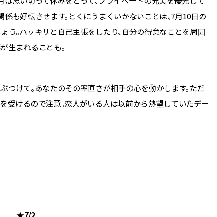
7月は思い切って休みをとって、プライベートの充実を優先して
関係も好転させます。とくにうまくいかないことは、7月10日の
しょう。ハッキリと自己主張をしたり、自分の得意なことを周囲
が生まれることも。
゙つけて。あなたのその率直さが相手の心を動かします。ただ
を受けるので注意。恋人がいる人は以前から熱望していたデー
★7/2