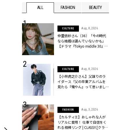
WEDDING
ALL
FASHION
BEAUTY
WEDDIN
 30, 2026
Aug, 8, 2026
CULTURE
リー】1つでも
仲里依紗さん（36）「今の時代
ポメラートの
なら結婚は選んでいないかも」
シリーズに注
【ドラマ『Tokyo middle 30』イ
ッシィ]
ンタビュー】 | CLASSY.[クラッシ
ィ]
 13, 2025
Aug, 8, 2026
CULTURE
ブランドのリ
【小林虎之介さん】父譲りのラ
0代カップルの
イダース「父の卒業アルバムを
SSY.[クラッシ
見たら『俺やん』って思いまし
た（笑）」 | CLASSY.[クラッシ
ィ]
 16, 2026
Aug, 3, 2026
FASHION
はアリ？お呼
【カルティエ】おしゃれな人が
コーデ＆マナ
リアルに愛用！ 仕事で自信をく
Y.[クラッシィ]
れる相棒リング | CLASSY.[クラッ