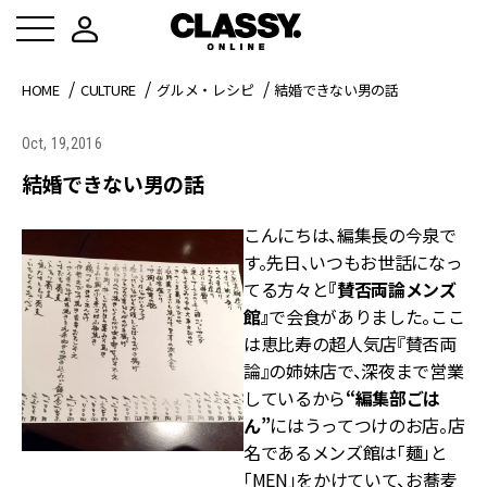
HOME
CULTURE
グルメ・レシピ
結婚できない男の話
Oct, 19,2016
結婚できない男の話
こんにちは、編集長の今泉で
す。先日、いつもお世話になっ
てる方々と
『賛否両論メンズ
館』
で会食がありました。ここ
は恵比寿の超人気店『賛否両
論』の姉妹店で、深夜まで営業
しているから
“編集部ごは
ん”
にはうってつけのお店。店
名であるメンズ館は「麺」と
「MEN」をかけていて、お蕎麦