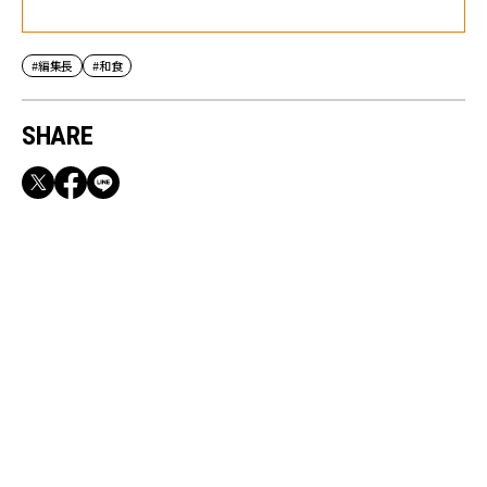
#編集長
#和食
SHARE
RECOMMEND
満員電車も外回りも快適！身軽になれるバッグ
＆スマホショルダー3選