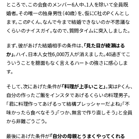
ところで、この会食のメンバー6人中、1人を除いて全員既
婚者。その唯一の独身男性（40歳）を、仮にC社のPくんとし
ます。このPくん、なんで今まで結婚できないのか不思議な
くらいのナイスガイ。なので、質問タイムに突入しました。
まず、彼があげた結婚相手の条件は、
「見た目が綾瀬はる
か」
。ハイ、日本人女性6,000万人が消えました。40過ぎてこ
ういうことを臆面もなく言えるハートの強さに感心しま
す。
そして、次にあげた条件が
「料理が上手いこと」
。実はPくん、
自分の作ったご飯をインスタであげるくらいの料理男子。
「君に料理作ってあげるって結構プレッシャーだよね」「不
味かったら食べなそう」「つか、無言で作り直しそう」と全員
から非難ごうごう。
最後にあげた条件が
「自分の母親とうまくやってくれる