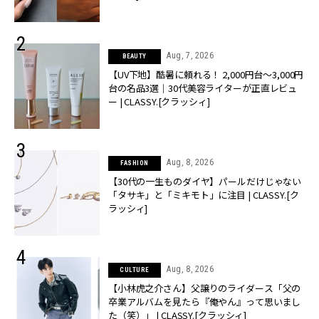
Aug, 7, 2026
BEAUTY
【UV下地】酷暑に頼れる！ 2,000円台〜3,000円
台の名品3選｜30代美容ライターが正直レビュ
ー | CLASSY.[クラッシィ]
Aug, 8, 2026
FASHION
【30代の一生ものダイヤ】パールだけじゃない
「タサキ」と「ミキモト」に注目 | CLASSY.[ク
ラッシィ]
Aug, 8, 2026
CULTURE
【小林虎之介さん】父譲りのライダース「父の
卒業アルバムを見たら『俺やん』って思いまし
た（笑）」 | CLASSY.[クラッシィ]