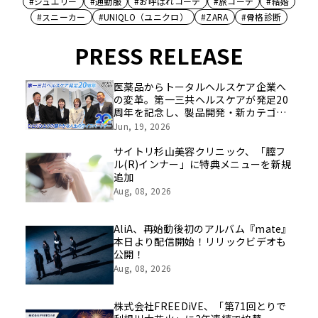
#ジュエリー
#通勤服
#お呼ばれコーデ
#旅コーデ
#結婚
#スニーカー
#UNIQLO（ユニクロ）
#ZARA
#骨格診断
PRESS RELEASE
医薬品からトータルヘルスケア企業へ
の変革。第一三共ヘルスケアが発足20
周年を記念し、製品開発・新カテゴリ
挑戦の舞台や旧社統合時のエピソード
Jun, 19, 2026
を社員の想いとともに振り返る特別映
像を公開！
サイトリ杉山美容クリニック、「膣フ
ル(R)インナー」に特典メニューを新規
追加
Aug, 08, 2026
AliA、再始動後初のアルバム『mate』
本日より配信開始！リリックビデオも
公開！
Aug, 08, 2026
株式会社FREEDiVE、「第71回とりで