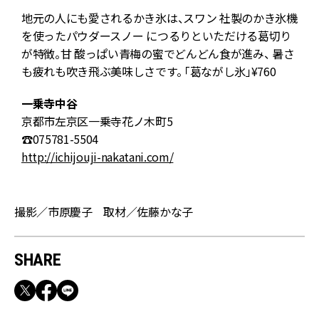
の
地元の人にも愛されるかき氷は、スワン 社製のかき氷機
を使ったパウダースノー につるりといただける葛切り
が特徴。甘 酸っぱい青梅の蜜でどんどん食が進み、 暑さ
も疲れも吹き飛ぶ美味しさです。 「葛ながし氷」¥760
一乗寺中谷
京都市左京区一乗寺花ノ木町5
☎075781-5504
☎
http://ichijouji-nakatani.com/
撮影／市原慶子 取材／佐藤かな子
SHARE