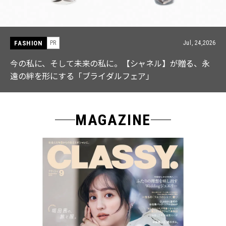
FASHION
Jul, 24,2026
PR
ャネル】が贈る、永
【ICB】人気インフルエンサーと共同
ア」
なる「名品ブラウス」２選
MAGAZINE