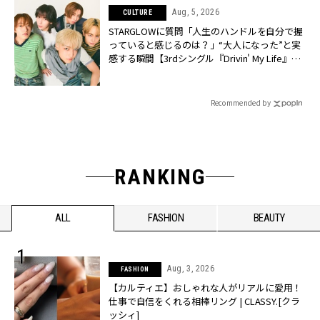
Aug, 5, 2026
CULTURE
STARGLOWに質問「人生のハンドルを自分で握
っていると感じるのは？」“大️人になった”と実
感する瞬間【3rdシングル『Drivin' My Life』発
売】 | CLASSY.[クラッシィ]
Recommended by
RANKING
ALL
FASHION
BEAUTY
Aug, 3, 2026
FASHION
【カルティエ】おしゃれな人がリアルに愛用！
仕事で自信をくれる相棒リング | CLASSY.[クラ
ッシィ]