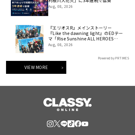
利根川大花火」に3年連続で協賛
Aug, 08, 2026
『エリオスR』メインストーリー
『Like the dawning light』のEDテー
マ「Rise Sunshine ALL HEROES
Ver.」がフルサイズ配信決定！
Aug, 08, 2026
Powered by PR TIMES
VIEW MORE