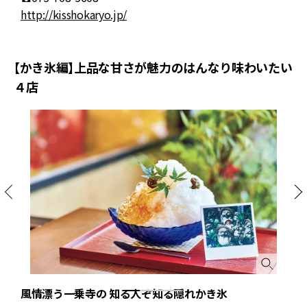
http://kisshokaryo.jp/
☎
h
【かき氷編】上品な甘さが魅力のはんなり味わいたい
４店
風情漂う一乗寺の 知る人ぞ知る隠れかき氷