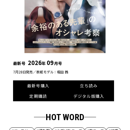
2026
09
最新号
年
月号
7月28日発売／
表紙モデル：堀田 茜
最新号購入
立ち読み
定期購読
デジタル版購入
HOT WORD