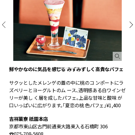
鮮やかなのに気品を感じる みずみずしく高貴なパフェ
あ
サクッとしたメレンゲの蓋の中に桃のコ ンポートにラ
ズベリーとヨーグルトのム ース、透明感ある白ワインゼ
リーが美し く層を成したパフェ。上品な甘味と酸味 が
口いっぱいに広がります。「夏恋の桃 色パフェ」¥1,400
¥
吉祥菓寮 祇園本店
京都市東山区古門前通東大路東入る石橋町 306
☎075-708-5608