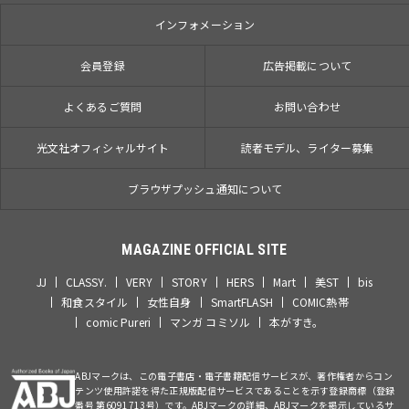
インフォメーション
会員登録
広告掲載について
よくあるご質問
お問い合わせ
光文社オフィシャルサイト
読者モデル、ライター募集
ブラウザプッシュ通知について
MAGAZINE OFFICIAL SITE
JJ
CLASSY.
VERY
STORY
HERS
Mart
美ST
bis
和食スタイル
女性自身
SmartFLASH
COMIC熱帯
comic Pureri
マンガ コミソル
本がすき。
ABJマークは、この電子書店・電子書籍配信サービスが、著作権者からコン
テンツ使用許諾を得た正規版配信サービスであることを示す登録商標（登録
番号 第6091713号）です。ABJマークの詳細、ABJマークを掲示しているサ