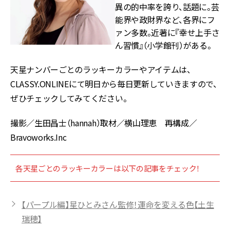
異の的中率を誇り、話題に。芸
能界や政財界など、各界にフ
ァン多数。近著に『幸せ上手さ
ん習慣』（小学館刊）がある。
天星ナンバーごとのラッキーカラーやアイテムは、
CLASSY.ONLINEにて明日から毎日更新していきますので、
ぜひチェックしてみてください。
撮影／生田昌士（hannah）取材／横山理恵 再構成／
Bravoworks.Inc
各天星ごとのラッキーカラーは以下の記事をチェック！
【パープル編】星ひとみさん監修！運命を変える色【土生
瑞穂】