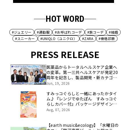
HOT WORD
#ジュエリー
#通勤服
#お呼ばれコーデ
#旅コーデ
#結婚
#スニーカー
#UNIQLO（ユニクロ）
#ZARA
#骨格診断
PRESS RELEASE
医薬品からトータルヘルスケア企業へ
の変革。第一三共ヘルスケアが発足20
周年を記念し、製品開発・新カテゴリ
挑戦の舞台や旧社統合時のエピソード
Jun, 19, 2026
を社員の想いとともに振り返る特別映
像を公開！
すみっコぐらしと一緒にあったかタイ
ム♪『レンジでゆたぽん すみっコぐ
らしカバー付』パッケージデザインリ
ニューアル
Aug, 07, 2026
【earth music&ecology】「水曜日の