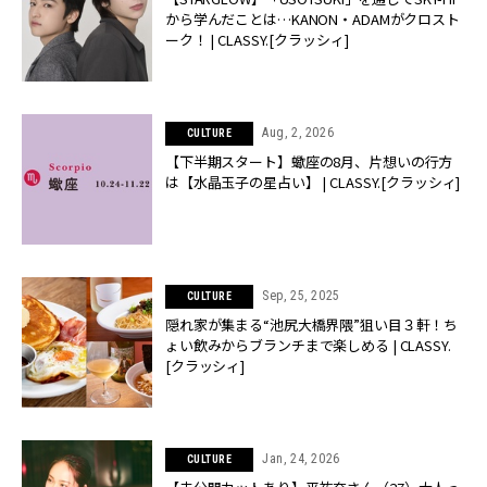
から学んだことは…KANON・ADAMがクロスト
ーク！ | CLASSY.[クラッシィ]
Aug, 2, 2026
CULTURE
【下半期スタート】蠍座の8月、片想いの行方
は【水晶玉子の星占い】 | CLASSY.[クラッシィ]
Sep, 25, 2025
CULTURE
隠れ家が集まる“池尻大橋界隈”狙い目３軒！ち
ょい飲みからブランチまで楽しめる | CLASSY.
[クラッシィ]
Jan, 24, 2026
CULTURE