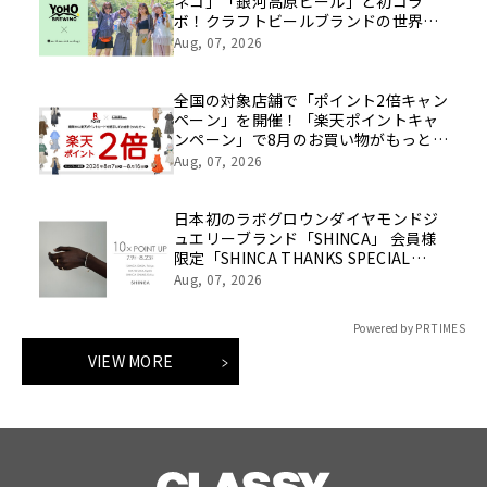
ネコ」「銀河高原ビール」と初コラ
ボ！クラフトビールブランドの世界観
を表現したアイテムが8月8日(土)発売
Aug, 07, 2026
全国の対象店舗で「ポイント2倍キャン
ペーン」を開催！「楽天ポイントキャ
ンペーン」で8月のお買い物がもっとお
得に！
Aug, 07, 2026
日本初のラボグロウンダイヤモンドジ
ュエリーブランド「SHINCA」 会員様
限定「SHINCA THANKS SPECIAL
2026 SUMMER ポイントアップキャン
Aug, 07, 2026
ペーン」好評開催中
Powered by PR TIMES
VIEW MORE