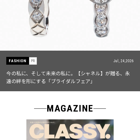
FASHION
PR
Jul, 15,2026
【ICB】人気インフルエンサーと共同制作! 週5で着たく
なる「名品ブラウス」２選
MAGAZINE