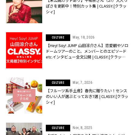
【未公開カットあり】平祐奈さん（27）大人っ
ぽさを更新中！特別カット集 | CLASSY.[クラッ
シィ]
May, 18, 2026
CULTURE
【Hey! Sɑy! JUMP 山田涼介さん】恋愛観やソロ
ドームツアーのこと、メンバーとのエピソード
etc.インタビュー全文公開 | CLASSY.[クラッシ
ィ]
Mar, 7, 2026
CULTURE
【フルーツ系手土産】春先に贈りたい！センス
のいい人が選ぶとっておき7選 | CLASSY.[クラッ
シィ]
Nov, 8, 2025
CULTURE