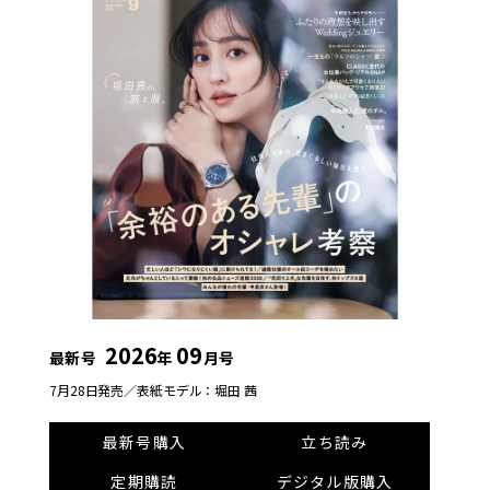
2026
09
最新号
年
月号
7月28日発売／
表紙モデル：堀田 茜
最新号購入
立ち読み
定期購読
デジタル版購入