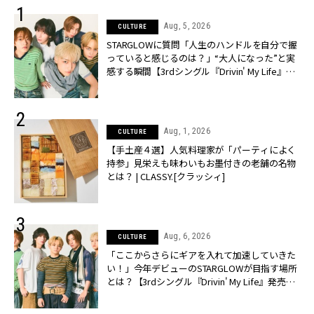
Aug, 5, 2026
CULTURE
STARGLOWに質問「人生のハンドルを自分で握
っていると感じるのは？」“大️人になった”と実
感する瞬間【3rdシングル『Drivin' My Life』発
売】 | CLASSY.[クラッシィ]
Aug, 1, 2026
CULTURE
【手土産４選】人気料理家が「パーティによく
持参」見栄えも味わいもお墨付きの老舗の名物
とは？ | CLASSY.[クラッシィ]
Aug, 6, 2026
CULTURE
「ここからさらにギアを入れて加速していきた
い！」今年デビューのSTARGLOWが目指す場所
とは？【3rdシングル『Drivin' My Life』発売】 |
CLASSY.[クラッシィ]