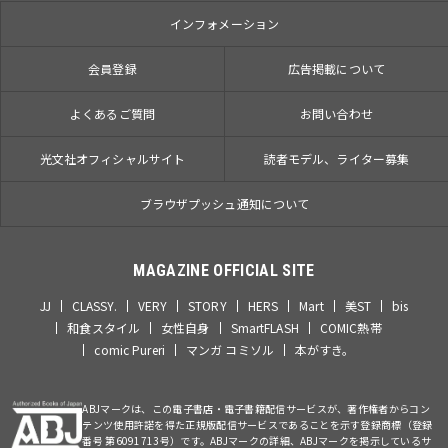
インフォメーション
会員登録
広告掲載について
よくあるご質問
お問い合わせ
光文社オフィシャルサイト
読者モデル、ライター募集
ブラウザプッシュ通知について
MAGAZINE OFFICIAL SITE
JJ
CLASSY.
VERY
STORY
HERS
Mart
美ST
bis
和食スタイル
女性自身
SmartFLASH
COMIC熱帯
comic Pureri
マンガ コミソル
本がすき。
ABJマークは、この電子書店・電子書籍配信サービスが、著作権者からコン
テンツ使用許諾を得た正規版配信サービスであることを示す登録商標（登録
番号 第6091713号）です。ABJマークの詳細、ABJマークを掲示しているサ