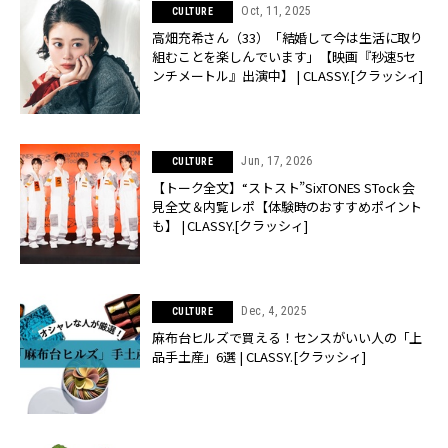
Oct, 11, 2025
CULTURE
高畑充希さん（33）「結婚して今は生活に取り
組むことを楽しんでいます」【映画『秒速5セ
ンチメートル』出演中】 | CLASSY.[クラッシィ]
Jun, 17, 2026
CULTURE
【トーク全文】“ストスト”SixTONES STock 会
見全文＆内覧レポ【体験時のおすすめポイント
も】 | CLASSY.[クラッシィ]
Dec, 4, 2025
CULTURE
麻布台ヒルズで買える！センスがいい人の「上
品手土産」6選 | CLASSY.[クラッシィ]