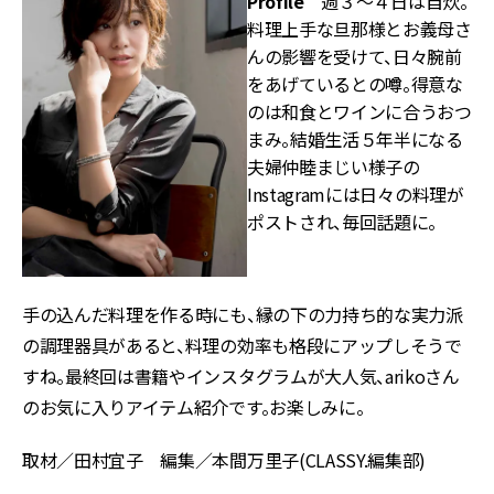
Profile
週３〜４日は自炊。
料理上手な旦那様とお義母さ
んの影響を受けて、日々腕前
をあげているとの噂。得意な
のは和食とワインに合うおつ
まみ。結婚生活５年半になる
夫婦仲睦まじい様子の
Instagramには日々の料理が
ポストされ、毎回話題に。
手の込んだ料理を作る時にも、縁の下の力持ち的な実力派
の調理器具があると、料理の効率も格段にアップしそうで
すね。最終回は書籍やインスタグラムが大人気、arikoさん
のお気に入りアイテム紹介です。お楽しみに。
取材／田村宜子 編集／本間万里子(CLASSY.編集部)