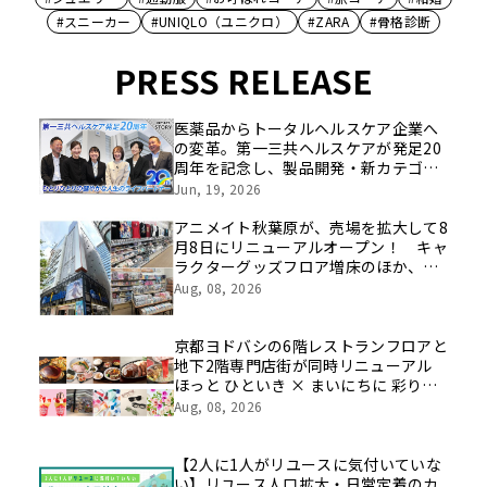
#スニーカー
#UNIQLO（ユニクロ）
#ZARA
#骨格診断
PRESS RELEASE
医薬品からトータルヘルスケア企業へ
の変革。第一三共ヘルスケアが発足20
周年を記念し、製品開発・新カテゴリ
挑戦の舞台や旧社統合時のエピソード
Jun, 19, 2026
を社員の想いとともに振り返る特別映
像を公開！
アニメイト秋葉原が、売場を拡大して8
月8日にリニューアルオープン！ キャ
ラクターグッズフロア増床のほか、新
たにカプセルトイ特化フロアや期間限
Aug, 08, 2026
定催事フロアの展開も
京都ヨドバシの6階レストランフロアと
地下2階専門店街が同時リニューアル
ほっと ひといき × まいにちに 彩りと
豊かさと
Aug, 08, 2026
【2人に1人がリユースに気付いていな
い】リユース人口拡大・日常定着のカ