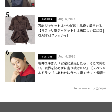
Aug, 6, 2026
FASHION
万能ジャケットは“半袖”説！品良く着られる
【サファリ型ジャケット】は着回し力に注目 |
CLASSY.[クラッシィ]
Aug, 4, 2026
CULTURE
桜井ユキさん「安定に満足したら、そこで終わ
り。限界を決めずに走り続けたい」【スペシャ
ルドラマ『しあわせは食べて寝て待て ～早春の
養生編～』】 | CLASSY.[クラッシィ]
Recommended by