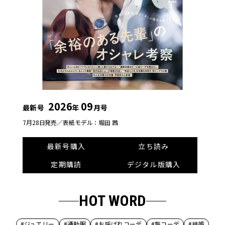
2026
09
最新号
年
月号
7月28日発売／
表紙モデル：堀田 茜
最新号購入
立ち読み
定期購読
デジタル版購入
HOT WORD
#ジュエリー
#通勤服
#お呼ばれコーデ
#旅コーデ
#結婚