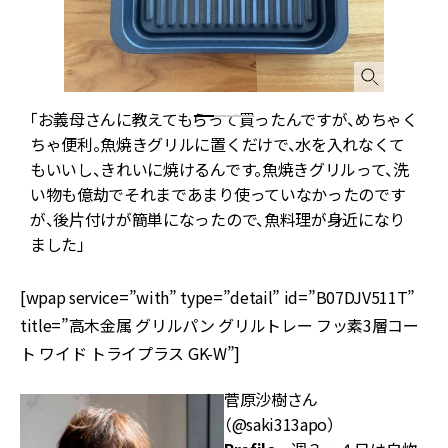
「お義母さんに教えてもらって買ったんですが、めちゃく
ちゃ便利。魚焼きグリルに置くだけで、水を入れなくて
もいいし、きれいに焼けるんです。魚焼きグリルって、洗
い物も億劫でそれまであまり使っていなかったのです
が、後片付けが簡単になったので、魚料理が身近になり
ました」
[wpap service=”with” type=”detail” id=”B07DJV511T”
title=”高木金属 グリルパン グリルトレー フッ素3層コー
ト ワイド トライプラス GK-W”]
菅原沙樹さん
（@saki313apo）