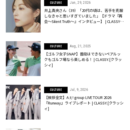
Jan, 29, 2026
CULTURE
井上真央さん（39）「20代の頃は、苦手を克服
しなきゃと思いすぎていました」【ドラマ『再
会〜Silent Truth〜』インタビュー】 | CLASSY.
[クラッシィ]
Aug, 21, 2025
CULTURE
【ゴルフ女子SNAP】普段はできないペアルッ
クもゴルフ場なら楽しめる！ | CLASSY.[クラッ
シィ]
Jul, 9, 2026
CULTURE
【挨拶全文】Aぇ! group LIVE TOUR 2026
『Runway』ライブレポート | CLASSY.[クラッシ
ィ]