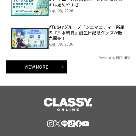
ギは始めやすさ
Aug, 08, 2026
VTuberグループ「ンニマニティ」所属
の『押水結夏』誕生日記念グッズが販
売開始！
Aug, 08, 2026
Powered by PR TIMES
VIEW MORE