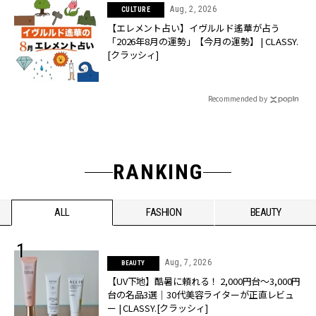
Aug, 2, 2026
CULTURE
【エレメント占い】イヴルルド遙華が占う
「2026年8月の運勢」【今月の運勢】 | CLASSY.
[クラッシィ]
Recommended by
RANKING
ALL
FASHION
BEAUTY
Aug, 7, 2026
BEAUTY
【UV下地】酷暑に頼れる！ 2,000円台〜3,000円
台の名品3選｜30代美容ライターが正直レビュ
ー | CLASSY.[クラッシィ]