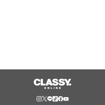
スタイルに応えたチケットラインアッ
プ拡充 余すことなく魅力を堪能する
「ロイヤルチケット」新登場
Aug, 06, 2026
RUELLE、女性誌メディア『arweb』
にてアクティブウェア6型が掲載
Aug, 06, 2026