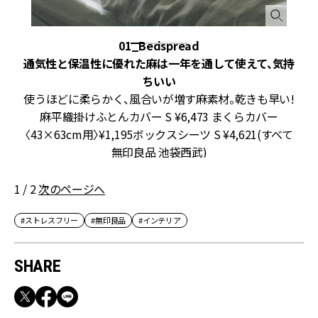
01_Bedspread
り
通気性と保温性に優れた麻は一年を通して使えて、気持
ちいい
゚
使うほどに柔らかく、風合いが増す麻素材。乾きも早い!
゙
麻平織掛けふとんカバー S ¥6,473 まくらカバー
無
〈43×63cm用〉¥1,195ボックスシーツ S ¥4,621(すべて
無印良品 池袋西武)
1 / 2
次のページへ
#ストレスフリー
#無印良品
#インテリア
SHARE