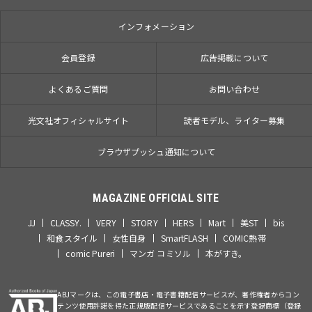
インフォメーション
会員登録
広告掲載について
よくあるご質問
お問い合わせ
光文社オフィシャルサイト
読者モデル、ライター募集
ブラウザプッシュ通知について
MAGAZINE OFFICIAL SITE
JJ
CLASSY.
VERY
STORY
HERS
Mart
美ST
bis
和食スタイル
女性自身
SmartFLASH
COMIC熱帯
comic Pureri
マンガ コミソル
本がすき。
ABJマークは、この電子書店・電子書籍配信サービスが、著作権者からコン
テンツ使用許諾を得た正規版配信サービスであることを示す登録商標（登録