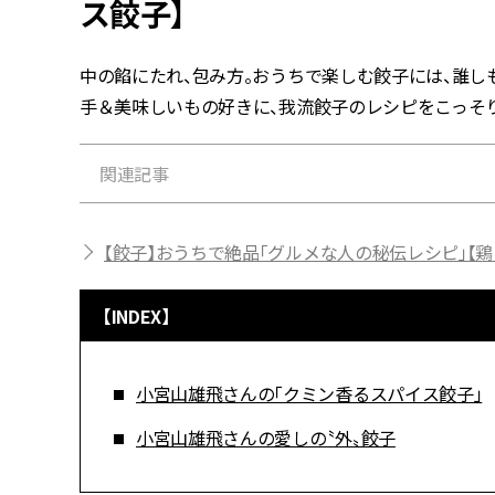
ス餃子】
中の餡にたれ、包み方。おうちで楽しむ餃子には、誰し
手＆美味しいもの好きに、我流餃子のレシピをこっそ
関連記事
【餃子】おうちで絶品「グルメな人の秘伝レシピ」【
【INDEX】
小宮山雄飛さんの「クミン香るスパイス餃子」
小宮山雄飛さんの愛しの〝外〟餃子