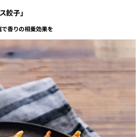
スメ＞ | CLASSY.[クラッシィ]
正解！ | CLASSY.
ス餃子」
Aug, 8, 2026
Jun,
BEAUTY
WEDDING
塩で香りの相乗効果を
【シャネル】「ココ マドモアゼ
【一生ものジュエ
ル クラッシュ アプソリュ」の限
存在感が際立つ！
定カフェが登場！世界観に没入
「トゥギャザー」
できる体験型イベントが開催 |
目 | CLASSY.[クラ
CLASSY.[クラッシィ]
Aug, 5, 2026
Aug,
BEAUTY
WEDDING
忙しい毎日に「うるおいター
20万円台〜【カル
ボ」を。新【SOFINA BASIC＋】
ング４選】ラブ、トリ
のお手入れでうるおってなめら
を『マリッジ』に
かな肌を目指す | CLASSY.[クラッ
ます！ | CLASSY.
シィ]
Sep, 25, 2025
Nov,
BEAUTY
WEDDING
マルジェラの“レプリカ”に新作
【結婚式のお呼ば
も！注目度急上昇の『フレグラ
りとカブらない「
ンス』５選 | CLASSY.[クラッシ
ルエット」が正解！ | 
ィ]
ラッシィ]