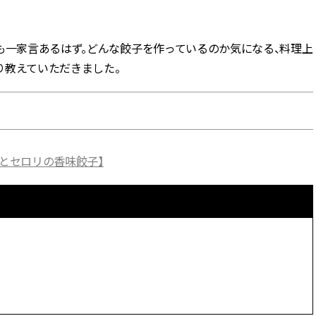
BEAUTY
も一家言あるはず。どんな餃子を作っているのか気になる、料理上
り教えていただきました。
Aug, 7, 2026
Feb,
BEAUTY
WEDDING
【UV下地】酷暑に頼れる！
結婚式に黒ドレス
2,000円台〜3,000円台の名品3選
ばれで失敗しない
｜30代美容ライターが正直レビ
ーを解説 | CLASS
ュー | CLASSY.[クラッシィ]
鶏とセロリの香味餃子】
Aug, 6, 2026
Aug,
BEAUTY
WEDDING
【ヘアアクセ6選】手抜きに見え
【結婚指輪】人気
ない！アラサーのまとめ髪が垢
ング22選｜20〜3
抜ける「即戦力アクセ」たち |
エピソードも | CLA
CLASSY.[クラッシィ]
ィ]
Aug, 7, 2026
Mar,
BEAUTY
WEDDING
冷房・紫外線etc...「夏の隠れ乾
【トレンドの巻き
燥」を防ぐ【ベタつかない名品
式ゲスト服の鉄板
クリーム】3選＜30代のベストコ
ンピ”は『スカー