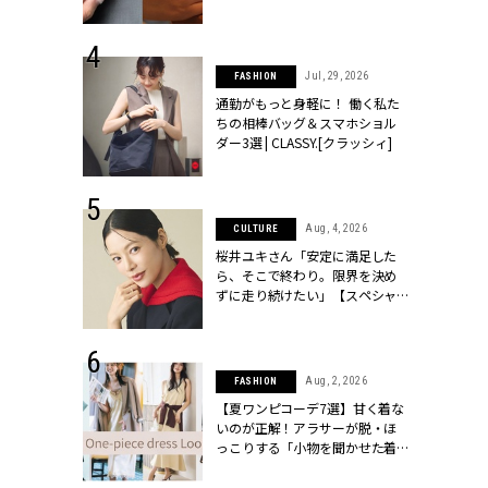
[クラッシィ]
シィ]
 30, 2026
Jul, 29, 2026
FASHION
リー】1つでも
通勤がもっと身軽に！ 働く私た
ポメラートの
ちの相棒バッグ＆スマホショル
シリーズに注
ダー3選 | CLASSY.[クラッシィ]
ッシィ]
 18, 2025
Aug, 4, 2026
CULTURE
ティエ人気リ
桜井ユキさん「安定に満足した
ニティetc.
ら、そこで終わり。限界を決め
選ぶ人増えて
ずに走り続けたい」【スペシャ
[クラッシィ]
ルドラマ『しあわせは食べて寝
て待て ～早春の養生編～』】 |
CLASSY.[クラッシィ]
 24, 2025
Aug, 2, 2026
FASHION
れワンピ】周
【夏ワンピコーデ7選】甘く着な
リラックスシ
いのが正解！アラサーが脱・ほ
CLASSY.[ク
っこりする「小物を聞かせた着
こなし」 | CLASSY.[クラッシィ]