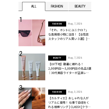
WEDDING
ALL
FASHION
BEAUTY
WEDDIN
 16, 2026
Aug, 7, 2026
FASHION
はアリ？お呼
「それ、ホントにユニクロ？」
コーデ＆マナ
な高揚感小物に注目！【女性誌
Y.[クラッシィ]
スタッフのリアル買い３選】 |
CLASSY.[クラッシィ]
 13, 2025
Aug, 7, 2026
BEAUTY
ブランドのリ
【UV下地】酷暑に頼れる！
0代カップルの
2,000円台〜3,000円台の名品3選
SSY.[クラッシ
｜30代美容ライターが正直レビ
ュー | CLASSY.[クラッシィ]
 24, 2026
Aug, 3, 2026
FASHION
方３選】結婚
【カルティエ】おしゃれな人が
“シンプル黒ワ
リアルに愛用！ 仕事で自信をく
フ』で盛るのが
れる相棒リング | CLASSY.[クラッ