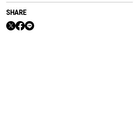
SHARE
RECOMMEND
満員電車も外回りも快適！身軽になれるバッグ
＆スマホショルダー3選
Nov, 28, 2025
CULTURE