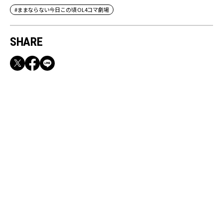
#ままならない今日この頃 OL4コマ劇場
SHARE
RECOMMEND
満員電車も外回りも快適！身軽になれるバッグ
＆スマホショルダー3選