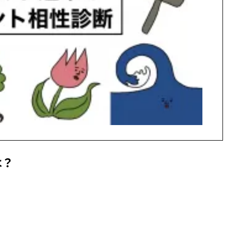
できる体験型イベントが開催 |
ィ]
CLASSY.[クラッシィ]
Aug, 6, 2026
Mar,
BEAUTY
WEDDING
【ヘアアクセ6選】手抜きに見え
【トレンドの巻き
ない！アラサーのまとめ髪が垢
式ゲスト服の鉄板
抜ける「即戦力アクセ」たち |
ンピ”は『スカー
CLASSY.[クラッシィ]
正解！ | CLASSY.
Aug, 5, 2026
Dec,
BEAUTY
WEDDING
忙しい毎日に「うるおいター
【結婚式お呼ばれ
ボ」を。新【SOFINA BASIC＋】
染む！上品で実用
のお手入れでうるおってなめら
ッグ」6選【アン
かな肌を目指す | CLASSY.[クラッ
イラー他】 | CLAS
シィ]
ィ]
は？
Aug, 8, 2026
Aug,
BEAUTY
WEDDING
“盛りすぎない”がトレンド！
20万円台〜【カル
【最旬マスカラ4選】さりげない
ング４選】ラブ、トリ
ボリュームと絶妙カラー |
を『マリッジ』に
CLASSY.[クラッシィ]
ます！ | CLASSY.