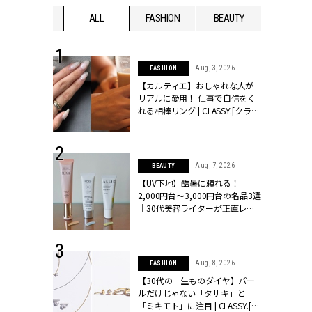
WEDDING
ALL
FASHION
BEAUTY
WEDDIN
 30, 2026
Aug, 3, 2026
FASHION
リー】1つでも
【カルティエ】おしゃれな人が
ポメラートの
リアルに愛用！ 仕事で自信をく
シリーズに注
れる相棒リング | CLASSY.[クラッ
ッシィ]
シィ]
 16, 2026
Aug, 7, 2026
BEAUTY
はアリ？お呼
【UV下地】酷暑に頼れる！
コーデ＆マナ
2,000円台〜3,000円台の名品3選
Y.[クラッシィ]
｜30代美容ライターが正直レビ
ュー | CLASSY.[クラッシィ]
 13, 2025
Aug, 8, 2026
FASHION
ブランドのリ
【30代の一生ものダイヤ】パー
0代カップルの
ルだけじゃない「タサキ」と
SSY.[クラッシ
「ミキモト」に注目 | CLASSY.[ク