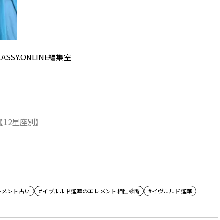
Y.ONLINE編集室
12星座別】
レメント占い
#イヴルルド遙華のエレメント相性診断
#イヴルルド遙華