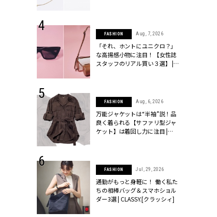
ラッシィ]
 24, 2026
Aug, 7, 2026
FASHION
方３選】結婚
「それ、ホントにユニクロ？」
“シンプル黒ワ
な高揚感小物に注目！【女性誌
フ』で盛るのが
スタッフのリアル買い３選】 |
[クラッシィ]
CLASSY.[クラッシィ]
 9, 2025
Aug, 6, 2026
FASHION
】ドレスに馴
万能ジャケットは“半袖”説！品
的な「サブバ
良く着られる【サファリ型ジャ
テプリマ、フェ
ケット】は着回し力に注目 |
SY.[クラッシ
CLASSY.[クラッシィ]
 18, 2025
Jul, 29, 2026
FASHION
ティエ人気リ
通勤がもっと身軽に！ 働く私た
ニティetc.
ちの相棒バッグ＆スマホショル
選ぶ人増えて
ダー3選 | CLASSY.[クラッシィ]
[クラッシィ]