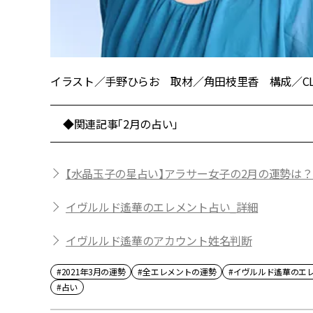
イラスト／手野ひらお 取材／角田枝里香 構成／CLASS
◆関連記事「2月の占い」
【水晶玉子の星占い】アラサー女子の2月の運勢は？【
イヴルルド遙華のエレメント占い_詳細
イヴルルド遙華のアカウント姓名判断
#2021年3月の運勢
#全エレメントの運勢
#イヴルルド遙華のエ
#占い