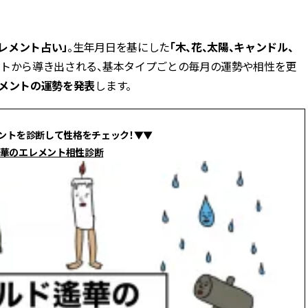
BEAUTY
レメント占い」
。生年月日を基にした
「木、花、太陽、キャンドル、
ントから導き出される、基本タイプごとの毎月の運勢や相性を更
Aug, 7, 2026
Jun,
BEAUTY
WEDDING
メントの運勢を発表
します。
【UV下地】酷暑に頼れる！
【一生ものジュエ
2,000円台〜3,000円台の名品3選
存在感が際立つ！
｜30代美容ライターが正直レビ
「トゥギャザー」
ュー | CLASSY.[クラッシィ]
目 | CLASSY.[クラ
ントを診断して性格をチェック！▼▼
華のエレメント相性診断
Sep, 25, 2025
Feb,
BEAUTY
WEDDING
マルジェラの“レプリカ”に新作
結婚式に黒ドレス
も！注目度急上昇の『フレグラ
ばれで失敗しない
ンス』５選 | CLASSY.[クラッシ
ーを解説 | CLASS
ィ]
Aug, 8, 2026
Aug,
BEAUTY
WEDDING
【シャネル】「ココ マドモアゼ
【結婚指輪】人気
ル クラッシュ アプソリュ」の限
ング22選｜20〜3
定カフェが登場！世界観に没入
エピソードも | CLA