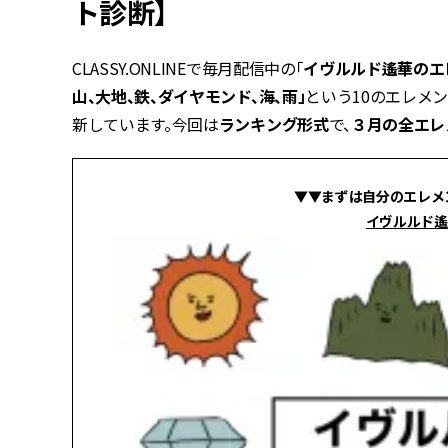
ト診断】
CLASSY.ONLINEで毎月配信中の「
イヴルルド遙華のエ
山、大地、鉄、ダイヤモンド、海、雨」
という10のエレメ
新しています。今回は
ランキング形式
で、
３月の全エレ
▼▼
まずは自分のエレメ
イヴルルド遙