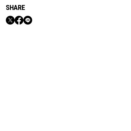
SHARE
RECOMMEND
【CLASSY.お仕事名品】収納力のある優秀バッ
グ&スマホショルダー3選
Jun, 9, 2026
CULTURE
完売必至!【バガブー】限定チェリーにときめく!