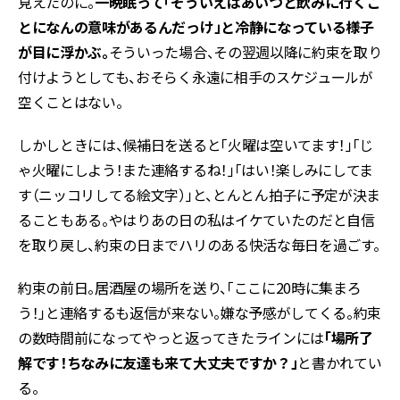
見えたのに。
一晩眠って「そういえばあいつと飲みに行くこ
とになんの意味があるんだっけ」と冷静になっている様子
が目に浮かぶ。
そういった場合、その翌週以降に約束を取り
付けようとしても、おそらく永遠に相手のスケジュールが
空くことはない。
しかしときには、候補日を送ると「火曜は空いてます！」「じ
ゃ火曜にしよう！また連絡するね！」「はい！楽しみにしてま
す（ニッコリしてる絵文字）」と、とんとん拍子に予定が決ま
ることもある。やはりあの日の私はイケていたのだと自信
を取り戻し、約束の日までハリのある快活な毎日を過ごす。
約束の前日。居酒屋の場所を送り、「ここに20時に集まろ
う！」と連絡するも返信が来ない。嫌な予感がしてくる。約束
の数時間前になってやっと返ってきたラインには
「場所了
解です！ちなみに友達も来て大丈夫ですか？」
と書かれてい
る。