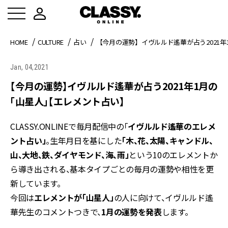
HOME
CULTURE
占い
【今月の運勢】イヴルルド遙華が占う2021
Jan, 04,2021
【今月の運勢】イヴルルド遙華が占う2021年1月の
「山星人」【エレメント占い】
CLASSY.ONLINEで毎月配信中の「
イヴルルド遙華のエレメ
ント占い」
。生年月日を基にした
「木、花、太陽、キャンドル、
山、大地、鉄、ダイヤモンド、海、雨」
という10のエレメントか
ら導き出される、基本タイプごとの毎月の運勢や相性を更
新しています。
今回は
エレメントが「山星人」
の人に向けて、イヴルルド遙
華先生のコメントつきで、
1月の運勢を発表
します。