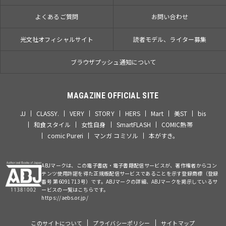
よくあるご質問
お問い合わせ
光文社オフィシャルサイト
読者モデル、ライター募集
ブラウザプッシュ通知について
MAGAZINE OFFICIAL SITE
JJ
CLASSY.
VERY
STORY
HERS
Mart
美ST
bis
和食スタイル
女性自身
SmartFLASH
COMIC熱帯
comic Pureri
マンガ コミソル
本がすき。
ABJマークは、この電子書店・電子書籍配信サービスが、著作権者からコン
テンツ使用許諾を得た正規版配信サービスであることを示す登録商標（登録
番号 第6091713号）です。ABJマークの詳細、ABJマークを掲示しているサ
ービスの一覧はこちらです。
https://aebs.or.jp/
このサイトについて
プライバシーポリシー
サイトマップ