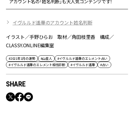
アカウント名の「姓名判断」も大人気コンテンツです！
イヴルルド遙華のアカウント姓名判断
イラスト／手野ひらお 取材／角田枝里香 構成／
CLASSY.ONLINE編集室
#2021年1月の運勢
#山星人
#イヴルルド遙華のエレメント占い
#イヴルルド遙華のエレメント相性診断
#イヴルルド遙華
#占い
SHARE