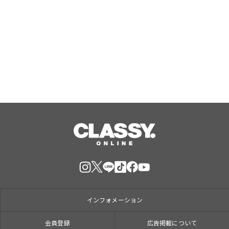
『野田クリの野望～ゲーム天下統一へ
の道～』東京ゲームショウ2026へ2年
連続出陣！開発中の番組オリジナルゲ
ームを世界最速体験！失敗したら即
Aug, 09, 2026
「打ち首」！？しんや＆青木マッチョ
参加のイベントも開催！
インフォメーション
会員登録
広告掲載について