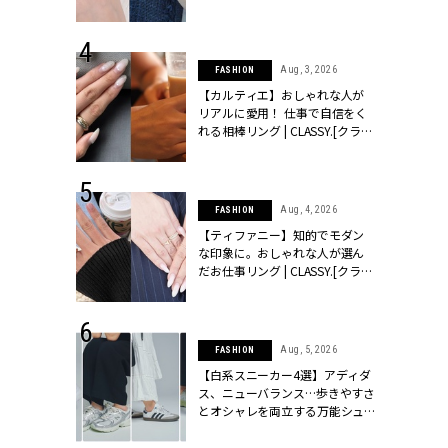
ッシィ]
CLASSY.[クラッシィ]
 24, 2025
Aug, 3, 2026
FASHION
れバッグ最新
【カルティエ】おしゃれな人が
プラダetc.
リアルに愛用！ 仕事で自信をく
力あり」が条
れる相棒リング | CLASSY.[クラッ
クラッシィ]
シィ]
 28, 2026
Aug, 4, 2026
FASHION
結婚指輪は“結
【ティファニー】知的でモダン
最愛リングが大
な印象に。おしゃれな人が選ん
クラッシィ]
だお仕事リング | CLASSY.[クラッ
シィ]
 24, 2026
Aug, 5, 2026
FASHION
方３選】結婚
【白系スニーカー4選】アディダ
“シンプル黒ワ
ス、ニューバランス…歩きやすさ
フ』で盛るのが
とオシャレを両立する万能シュ
[クラッシィ]
ーズ | CLASSY.[クラッシィ]