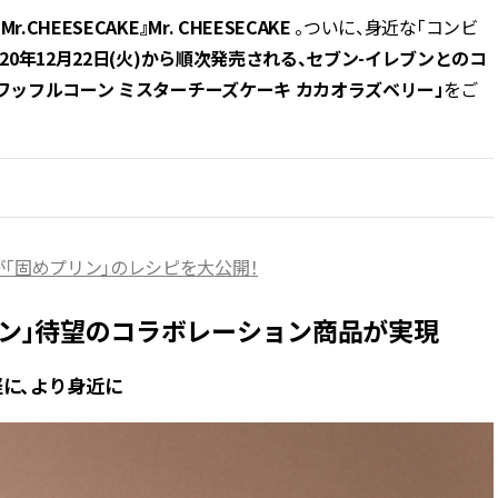
『Mr.CHEESECAKE』Mr. CHEESECAKE
。ついに、身近な「コンビ
BEAUTY
020年12月22日(火)から順次発売される、セブン-イレブンとのコ
ワッフルコーン ミスターチーズケーキ カカオラズベリー」
をご
Aug, 5, 2026
Feb,
BEAUTY
WEDDING
ユニクロ名品も！日焼け対策ガ
結婚式に黒ドレス
チ勢の「ないと無理」なアイテ
ばれで失敗しない
ムハック7選 | CLASSY.[クラッシ
ーを解説 | CLASS
ィ]
「固めプリン」のレシピを大公開！
Aug, 6, 2026
Aug,
BEAUTY
WEDDING
【ヘアアクセ6選】手抜きに見え
【結婚指輪】人気
ない！アラサーのまとめ髪が垢
ング22選｜20〜3
ン-イレブン」待望のコラボレーション商品が実現
抜ける「即戦力アクセ」たち |
エピソードも | CLA
CLASSY.[クラッシィ]
ィ]
手軽に、より身近に
Nov, 17, 2025
Jun,
BEAUTY
WEDDING
【落ちない名品リップ10選】塗
【一生ものジュエ
り直しできない・皮むけしやす
存在感が際立つ！
いetc.悩みをクリア | CLASSY.[ク
「トゥギャザー」