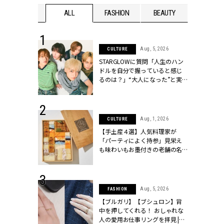
WEDDING
ALL
FASHION
BEAUTY
WEDDIN
 16, 2026
Aug, 5, 2026
CULTURE
はアリ？お呼
STARGLOWに質問「人生のハン
コーデ＆マナ
ドルを自分で握っていると感じ
Y.[クラッシィ]
るのは？」“大️人になった”と実
感する瞬間【3rdシングル
『Drivin' My Life』発売】 |
CLASSY.[クラッシィ]
 13, 2025
Aug, 1, 2026
CULTURE
ブランドのリ
【手土産４選】人気料理家が
0代カップルの
「パーティによく持参」見栄え
SSY.[クラッシ
も味わいもお墨付きの老舗の名
物とは？ | CLASSY.[クラッシィ]
 30, 2026
Aug, 5, 2026
FASHION
リー】1つでも
【ブルガリ】【ブシュロン】背
ポメラートの
中を押してくれる！ おしゃれな
シリーズに注
人の愛用お仕事リングを拝見 |