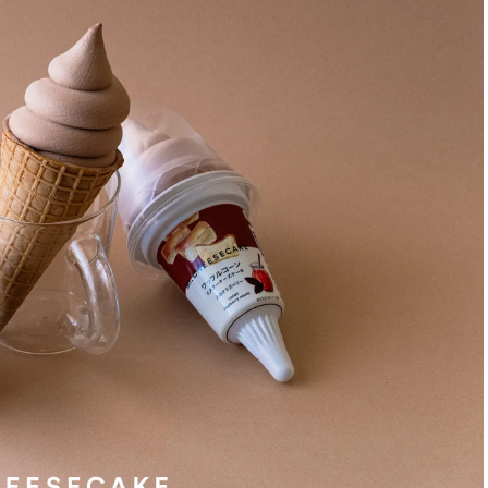
ラッシィ]
目 | CLASSY.[クラ
Aug, 5, 2026
Dec,
BEAUTY
WEDDING
忙しい毎日に「うるおいター
【結婚式のお呼ば
ボ」を。新【SOFINA BASIC＋】
事情】アンテプリマ、
のお手入れでうるおってなめら
「小さくても収納
かな肌を目指す | CLASSY.[クラッ
件！ | CLASSY.[
シィ]
Jul, 13, 2026
Mar,
BEAUTY
WEDDING
朝の“寝ぐせ直し”はもういらな
【ティファニー】
い！夜に仕込む「ヘアケア家
び目”モチーフの
電」3選 | CLASSY.[クラッシィ]
本命 | CLASSY.[
Aug, 4, 2026
Mar,
BEAUTY
WEDDING
【猛暑ダメージ】はまずリセッ
【トレンドの巻き
ト！30代の夏枯れ肌を救う「先
式ゲスト服の鉄板
回りエイジングケア」美容液3選
ンピ”は『スカー
| CLASSY.[クラッシィ]
正解！ | CLASSY.