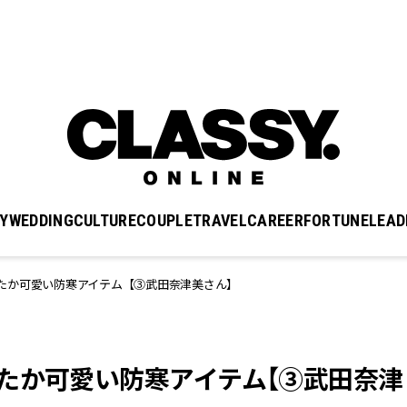
Y
WEDDING
CULTURE
COUPLE
TRAVEL
CAREER
FORTUNE
LEAD
たか可愛い防寒アイテム【③武田奈津美さん】
たか可愛い防寒アイテム【③武田奈津