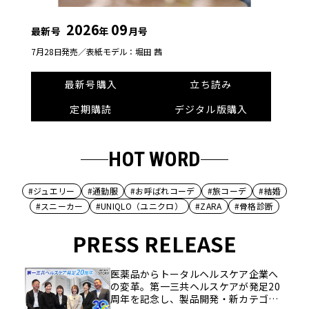
2026
09
最新号
年
月号
7月28日発売／
表紙モデル：堀田 茜
最新号購入
立ち読み
定期購読
デジタル版購入
HOT WORD
#ジュエリー
#通勤服
#お呼ばれコーデ
#旅コーデ
#結婚
#スニーカー
#UNIQLO（ユニクロ）
#ZARA
#骨格診断
PRESS RELEASE
医薬品からトータルヘルスケア企業へ
の変革。第一三共ヘルスケアが発足20
周年を記念し、製品開発・新カテゴリ