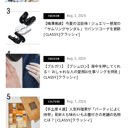
Aug, 2, 2026
FASHION
【梅澤美波】今夏の注目株！ジュエリー感覚の
「サムリングサンダル」でパンツコーデを更新
| CLASSY.[クラッシィ]
Aug, 5, 2026
FASHION
【ブルガリ】【ブシュロン】背中を押してくれ
る！ おしゃれな人の愛用お仕事リングを拝見 |
CLASSY.[クラッシィ]
Aug, 1, 2026
CULTURE
【手土産４選】人気料理家が「パーティによく
持参」見栄えも味わいもお墨付きの老舗の名物
とは？ | CLASSY.[クラッシィ]