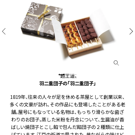
〝超王道〟
羽二重団子の「羽二重団子」
け
1819年、往来の人々が足を休める茶屋として創業以来、
を
多くの文豪が訪れ、その作品にも登場したことがある老
収
舗。屋号にもなっている名物は、もっちり滑らかな歯ざ
ダ
わりのお団子。蒸した米粉を丹念について、生醤油が香
と
ばしい焼団子とこし餡で包んだ餡団子の２種類に仕上
り
げています。江戸の街道で愛された、昔ながらの味はど