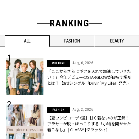
RANKING
ALL
FASHION
BEAUTY
Aug, 6, 2026
CULTURE
「ここからさらにギアを入れて加速していきた
い！」今年デビューのSTARGLOWが目指す場所
とは？【3rdシングル『Drivin' My Life』発売】 |
CLASSY.[クラッシィ]
Aug, 2, 2026
FASHION
【夏ワンピコーデ7選】甘く着ないのが正解！
アラサーが脱・ほっこりする「小物を聞かせた
着こなし」 | CLASSY.[クラッシィ]