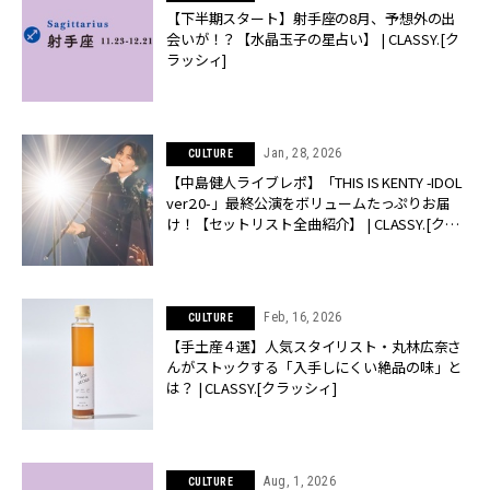
【下半期スタート】射手座の8月、予想外の出
会いが！？【水晶玉子の星占い】 | CLASSY.[ク
ラッシィ]
Jan, 28, 2026
CULTURE
【中島健人ライブレポ】「THIS IS KENTY -IDOL
ver2.0-」最終公演をボリュームたっぷりお届
け！【セットリスト全曲紹介】 | CLASSY.[クラ
ッシィ]
Feb, 16, 2026
CULTURE
【手土産４選】人気スタイリスト・丸林広奈さ
んがストックする「入手しにくい絶品の味」と
は？ | CLASSY.[クラッシィ]
Aug, 1, 2026
CULTURE