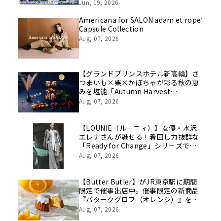
挑戦の舞台や旧社統合時のエピソード
Jun, 19, 2026
を社員の想いとともに振り返る特別映
像を公開！
Americana for SALON adam et rope’
Capsule Collection
Aug, 07, 2026
【グランドプリンスホテル新高輪】さ
つまいも×栗×かぼちゃが彩る秋の恵
みを堪能「Autumn Harvest
Afternoon Tea」開催
Aug, 07, 2026
【LOUNIE（ルーニィ）】女優・水沢
エレナさんが魅せる！着回し力抜群な
「Ready for Change」シリーズでつ
くる「10daysスタイルを8/7(金)より
Aug, 07, 2026
WEBにて公開
【Butter Butler】がJR東京駅に期間
限定で催事出店中。催事限定の新商品
『バタークグロフ（オレンジ）』をご
用意してお待ちしております！
Aug, 07, 2026