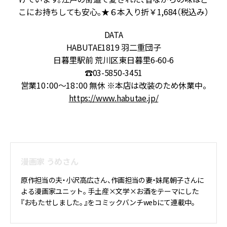
こにお持ちしても安心。★６本入り折￥1,684（税込み）
DATA
HABUTAE1819 羽二重団子
日暮里駅前 荒川区東日暮里6-60-6
☎03-5850-3451
営業10：00～18：00 無休 ※本店は改装のため休業中。
https://www.habutae.jp/
漫画家 うめさん
原作担当の夫・小沢高広さん、作画担当の妻・妹尾朝子さんに
よる漫画家ユニット。 手土産×文学×お酒をテーマにした
『おもたせしました。 』をコミックバンチwebにて連載中。