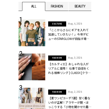
WEDDING
ALL
FASHION
BEAUTY
WEDDIN
 16, 2026
Aug, 6, 2026
CULTURE
はアリ？お呼
「ここからさらにギアを入れて
コーデ＆マナ
加速していきたい！」今年デビ
Y.[クラッシィ]
ューのSTARGLOWが目指す場所
とは？【3rdシングル『Drivin' My
Life』発売】 | CLASSY.[クラッシ
ィ]
 13, 2025
Aug, 3, 2026
FASHION
ブランドのリ
【カルティエ】おしゃれな人が
0代カップルの
リアルに愛用！ 仕事で自信をく
SSY.[クラッシ
れる相棒リング | CLASSY.[クラッ
シィ]
 30, 2026
Aug, 2, 2026
FASHION
リー】1つでも
【夏ワンピコーデ7選】甘く着な
ポメラートの
いのが正解！アラサーが脱・ほ
シリーズに注
っこりする「小物を聞かせた着