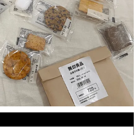
スメ＞ | CLASSY.[クラッシィ]
目 | CLASSY.[クラ
Aug, 7, 2026
Mar,
BEAUTY
WEDDING
【UV下地】酷暑に頼れる！
【トレンドの巻き
2,000円台〜3,000円台の名品3選
式ゲスト服の鉄板
｜30代美容ライターが正直レビ
ンピ”は『スカー
ュー | CLASSY.[クラッシィ]
正解！ | CLASSY.
Nov, 17, 2025
Aug,
BEAUTY
WEDDING
【落ちない名品リップ10選】塗
20万円台〜【カル
り直しできない・皮むけしやす
ング４選】ラブ、トリ
いetc.悩みをクリア | CLASSY.[ク
を『マリッジ』に
ラッシィ]
ます！ | CLASSY.
Aug, 5, 2026
Sep,
BEAUTY
WEDDING
夏の深刻なくすみ・色ムラにア
“キャトル”で人気
プローチ！【透明感を底上げ】
ュロン】の『ブラ
神コスメ３選 | CLASSY.[クラッシ
グ』は普段使いもし
ィ]
CLASSY.[クラッシ