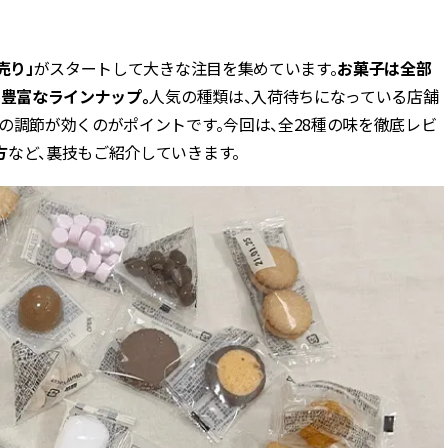
BEAUTY
売り」
がスタートして大きな注目を集めています。
お菓子は全部
と豊富なラインナップ。
人気の種類は、入荷待ちになっている店舗
Aug, 6, 2026
Feb,
BEAUTY
WEDDING
の調節が効くのがポイントです。今回は、全28種の味を徹底レビ
【ヘアアクセ6選】手抜きに見え
結婚式に黒ドレス
ない！アラサーのまとめ髪が垢
ばれで失敗しない
方
など、裏技もご紹介していきます。
抜ける「即戦力アクセ」たち |
ーを解説 | CLASS
CLASSY.[クラッシィ]
Aug, 5, 2026
Aug,
BEAUTY
WEDDING
忙しい毎日に「うるおいター
【結婚指輪】人気
ボ」を。新【SOFINA BASIC＋】
ング22選｜20〜3
のお手入れでうるおってなめら
エピソードも | CLA
かな肌を目指す | CLASSY.[クラッ
ィ]
シィ]
Aug, 7, 2026
Jun,
BEAUTY
WEDDING
冷房・紫外線etc...「夏の隠れ乾
【一生ものジュエ
燥」を防ぐ【ベタつかない名品
存在感が際立つ！
クリーム】3選＜30代のベストコ
「トゥギャザー」