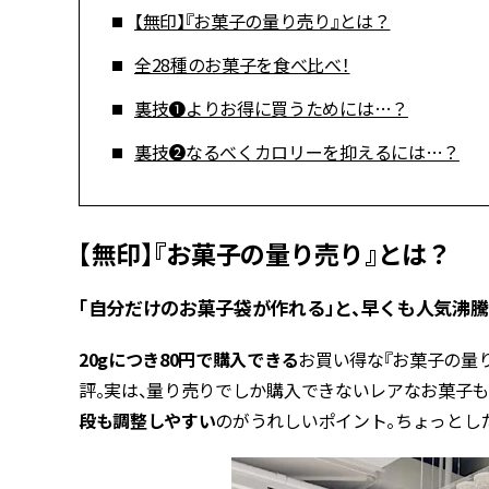
【無印】『お菓子の量り売り』とは？
全28種のお菓子を食べ比べ！
裏技❶よりお得に買うためには…？
裏技❷なるべくカロリーを抑えるには…？
【無印】『お菓子の量り売り』とは？
「自分だけのお菓子袋が作れる」と、早くも人気沸騰
20gにつき80円で購入できる
お買い得な『お菓子の量
評。実は、量り売りでしか購入できないレアなお菓子も
段も調整しやすい
のがうれしいポイント。ちょっとし