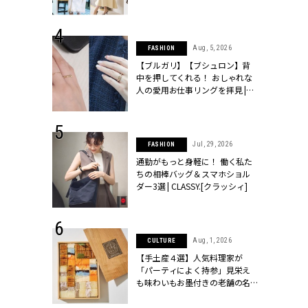
ッシィ]
こなし」 | CLASSY.[クラッシィ]
 24, 2026
Aug, 5, 2026
FASHION
方３選】結婚
【ブルガリ】【ブシュロン】背
“シンプル黒ワ
中を押してくれる！ おしゃれな
フ』で盛るのが
人の愛用お仕事リングを拝見 |
[クラッシィ]
CLASSY.[クラッシィ]
 18, 2025
Jul, 29, 2026
FASHION
ティエ人気リ
通勤がもっと身軽に！ 働く私た
ニティetc.
ちの相棒バッグ＆スマホショル
選ぶ人増えて
ダー3選 | CLASSY.[クラッシィ]
[クラッシィ]
 4, 2025
Aug, 1, 2026
CULTURE
急上昇【ブシ
【手土産４選】人気料理家が
イダルリン
「パーティによく持参」見栄え
やすい！ |
も味わいもお墨付きの老舗の名
ィ]
物とは？ | CLASSY.[クラッシィ]