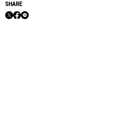
SHARE
RECOMMEND
満員電車も外回りも快適！身軽になれるバッグ
＆スマホショルダー3選
Apr, 14, 2026
CULTURE
【未公開カットあり】永作博美さん（55）大人