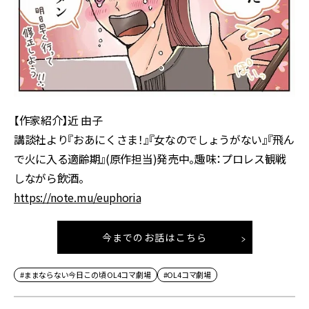
【作家紹介】近 由子
講談社より『おあにくさま！』『女なのでしょうがない』『飛ん
で火に入る適齢期』(原作担当)発売中。趣味：プロレス観戦
しながら飲酒。
https://note.mu/euphoria
今までのお話はこちら
#ままならない今日この頃 OL4コマ劇場
#OL4コマ劇場