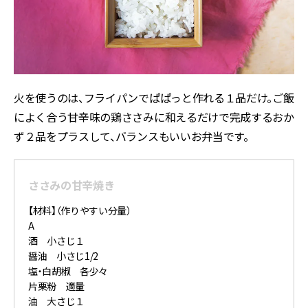
火を使うのは、フライパンでぱぱっと作れる１品だけ。ご飯
によく合う甘辛味の鶏ささみに和えるだけで完成するおか
ず２品をプラスして、バランスもいいお弁当です。
ささみの甘辛焼き
【材料】（作りやすい分量）
A
酒 小さじ１
醤油 小さじ1/2
塩・白胡椒 各少々
片栗粉 適量
油 大さじ１