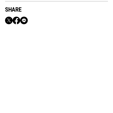
SHARE
RECOMMEND
満員電車も外回りも快適！身軽になれるバッグ
＆スマホショルダー3選
Jun, 12, 2026
CULTURE