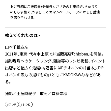
お弁当箱にご飯適量（分量外）、ささみの甘辛焼き、きゅうり
のしらす和え、かまぼことカマンベールチーズのからし醤油
を盛り合わせる。
教えてくれたのは…
山本千織さん
2011年、東京・代々木上原で弁当販売店「chioben」を開業。
撮影現場へのケータリング、雑誌等のレシピ掲載、イベント
出店など幅広く活躍中。著書には『チオベンの弁当本』、『チ
オベンの煮もの揚げもの』（ともにKADOKAWA）などがあ
る。
撮影／土居麻紀子 取材／首藤奈穂
#ランチ
#レシピ