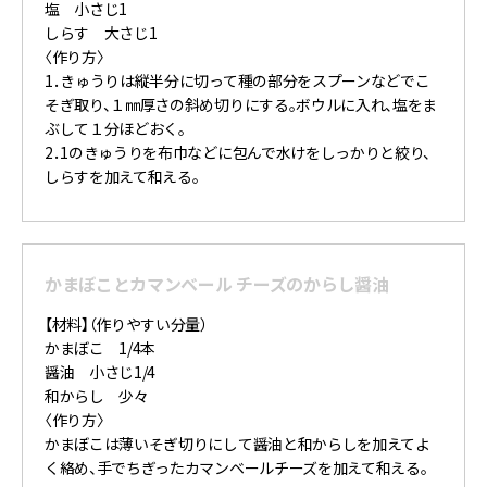
塩 小さじ1
しらす 大さじ1
〈作り方〉
1．きゅうりは縦半分に切って種の部分をスプーンなどでこ
そぎ取り、１㎜厚さの斜め切りにする。ボウルに入れ、塩をま
ぶして１分ほどおく。
2．1のきゅうりを布巾などに包んで水けをしっかりと絞り、
しらすを加えて和える。
かまぼことカマンベール チーズのからし醤油
【材料】（作りやすい分量）
かまぼこ 1/4本
醤油 小さじ1/4
和からし 少々
〈作り方〉
かまぼこは薄いそぎ切りにして醤油と和からしを加えてよ
く絡め、手でちぎったカマンベールチーズを加えて和える。