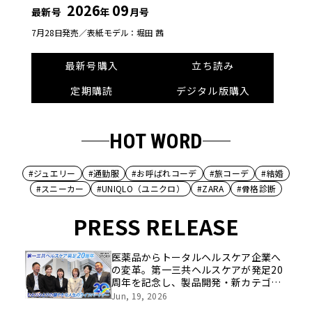
2026
09
最新号
年
月号
7月28日発売／
表紙モデル：堀田 茜
最新号購入
立ち読み
定期購読
デジタル版購入
HOT WORD
#ジュエリー
#通勤服
#お呼ばれコーデ
#旅コーデ
#結婚
#スニーカー
#UNIQLO（ユニクロ）
#ZARA
#骨格診断
PRESS RELEASE
医薬品からトータルヘルスケア企業へ
の変革。第一三共ヘルスケアが発足20
周年を記念し、製品開発・新カテゴリ
挑戦の舞台や旧社統合時のエピソード
Jun, 19, 2026
を社員の想いとともに振り返る特別映