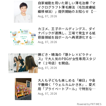
像を公開！
自家細胞を用いた新しい薄毛治療「マ
イクログラフト薄毛療法（毛包皮膚組
織移植法）」提供開始のお知らせ 【医
療法人社団 青真会 青山エルクリニ
Aug, 07, 2026
ック】
カゴメ、王子ホールディングス、ダイ
ナパックが連携し、工場で発生する紙
容器損紙を段ボールへ再資源化する実
証を開始
Aug, 07, 2026
勝どき・晴海の『筋トレ×ピラティ
ス』で大人気のPBGが女性専用スタジ
オ（２号店）を開店。
Aug, 07, 2026
大人も子どもも楽しめる「縁日」や金
平糖輝く「ウェルカムかき氷」、愛犬
用「プライベートプール」で特別な夏
休みをお届け
Aug, 07, 2026
Powered by PR TIMES