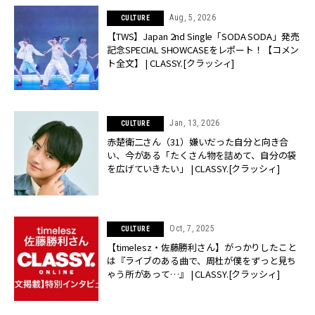
Aug, 5, 2026
CULTURE
【TWS】Japan 2nd Single「SODA SODA」発売
記念SPECIAL SHOWCASEをレポート！【コメン
ト全文】 | CLASSY.[クラッシィ]
Jan, 13, 2026
CULTURE
赤楚衛二さん（31）嫌いだった自分と向き合
い、今がある「たくさん物を詰めて、自分の袋
を広げていきたい」 | CLASSY.[クラッシィ]
Oct, 7, 2025
CULTURE
【timelesz・佐藤勝利さん】がっかりしたこと
は『ライブのある曲で、周杜が僕をずっと見ち
ゃう所があって…』 | CLASSY.[クラッシィ]