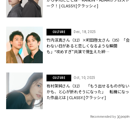
ーク！ | CLASSY.[クラッシィ]
Dec, 18, 2025
CULTURE
竹内涼真さん（32）×町田啓太さん（35）「会
わない日があると恋しくなるような瞬間
も」“攻めすぎ”共演で芽生えた絆
【『10DANCE』インタビュー】 | CLASSY.[クラ
ッシィ]
Oct, 10, 2025
CULTURE
有村架純さん（32） 「もう出せるものがない
かも、と心が折れそうになった」 転機になっ
た作品とは | CLASSY.[クラッシィ]
Recommended by