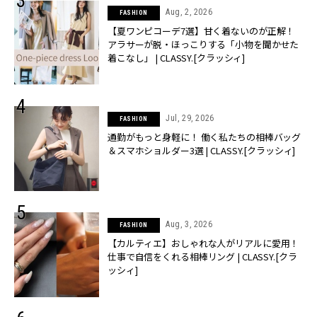
Aug, 2, 2026
FASHION
【夏ワンピコーデ7選】甘く着ないのが正解！
アラサーが脱・ほっこりする「小物を聞かせた
着こなし」 | CLASSY.[クラッシィ]
Jul, 29, 2026
FASHION
通勤がもっと身軽に！ 働く私たちの相棒バッグ
＆スマホショルダー3選 | CLASSY.[クラッシィ]
Aug, 3, 2026
FASHION
【カルティエ】おしゃれな人がリアルに愛用！
仕事で自信をくれる相棒リング | CLASSY.[クラ
ッシィ]