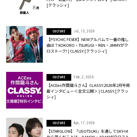
[クラッシィ]
Jul, 13, 2026
CULTURE
【PSYCHIC FEVER】NEWアルバムで一番の推し
曲は？KOKORO・TSURUGI・REN・JIMMYがク
ロストーク! | CLASSY.[クラッシィ]
Feb, 2, 2026
CULTURE
【ACEes作間龍斗さん】CLASSY.2026年2月号掲
載インタビュー＜全文公開＞ | CLASSY.[クラッ
シィ]
Apr, 17, 2026
CULTURE
【STARGLOW】「USOTSUKI」を通してSKY-HI
から学んだことは…KANON・ADAMがクロスト