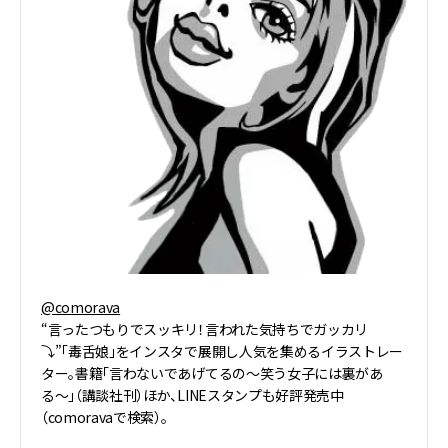
@comorava
“言ったつもりでスッキリ！言われた気持ちでガッカリ
⤵︎”「毒舌娘」をインスタで展開し人気を集めるイラストレー
ター。書籍「言わないであげてるの〜笑う女子には裏があ
る〜」（講談社刊）ほか、LINEスタンプも好評発売中
（comoravaで検索）。