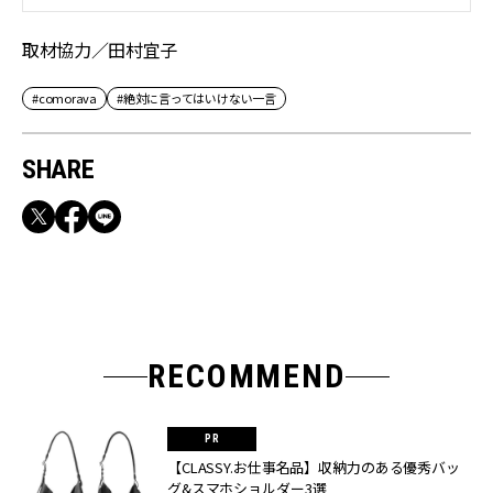
取材協力／田村宜子
#comorava
#絶対に言ってはいけない一言
SHARE
RECOMMEND
【CLASSY.お仕事名品】収納力のある優秀バッ
グ&スマホショルダー3選