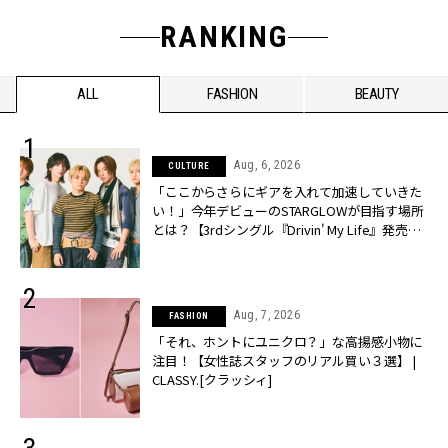
RANKING
ALL
FASHION
BEAUTY
Aug, 6, 2026
CULTURE
「ここからさらにギアを入れて加速していきた
い！」今年デビューのSTARGLOWが目指す場所
とは？【3rdシングル『Drivin' My Life』発売】 |
CLASSY.[クラッシィ]
Aug, 7, 2026
FASHION
「それ、ホントにユニクロ？」な高揚感小物に
注目！【女性誌スタッフのリアル買い３選】 |
CLASSY.[クラッシィ]