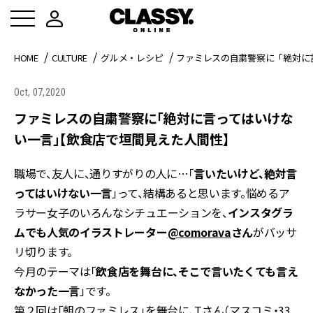
HOME
CULTURE
グルメ・レシピ
ファミレスの自粛警察に「絶対に
Oct, 07,2020
ファミレスの自粛警察に「絶対に言ってはいけな
い一言」【飲食店で垣間見えた人間性】
職場で、友人に、通りすがりの人に…「
言いたいけど、絶対言
ってはいけない一言
」って、結構あると思います。悩めるア
ラサー女子のいろんなシチュエーションを、
インスタグラ
ムでも人気のイラストレーター
@comorava
さん
がバッサ
リ切ります。
今月のテーマは「
飲食店を舞台に、そこで言いたくても言え
なかった一言
」です。
第２回は「朝のファミレス」を舞台に、Tさん（マスコミ・33