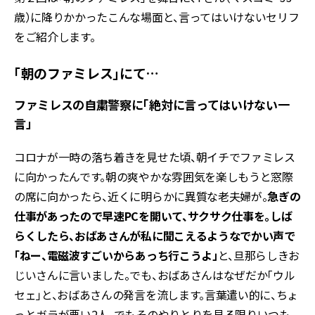
歳）に降りかかったこんな場面と、言ってはいけないセリフ
をご紹介します。
「朝のファミレス」にて…
ファミレスの自粛警察に「絶対に言ってはいけない一
言」
コロナが一時の落ち着きを見せた頃、朝イチでファミレス
に向かったんです。朝の爽やかな雰囲気を楽しもうと窓際
の席に向かったら、近くに明らかに異質な老夫婦が。
急ぎの
仕事があったので早速PCを開いて、サクサク仕事を。しば
らくしたら、おばあさんが私に聞こえるようなでかい声で
「ねー、電磁波すごいからあっち行こうよ」
と、旦那らしきお
じいさんに言いました。でも、おばあさんはなぜだか「ウル
セェ」と、おばあさんの発言を流します。言葉遣い的に、ちょ
っとガラが悪い2人。でもそのやりとりを見る限りいつも