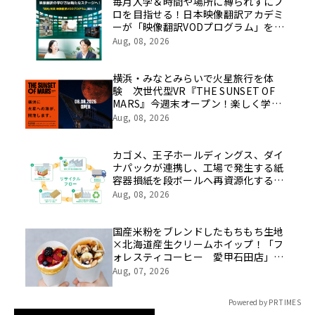
像を公開！
毎月入学＆時間や場所に縛られずにプ
ロを目指せる！日本映像翻訳アカデミ
ーが「映像翻訳VODプログラム」を
2026年10月より開講！
Aug, 08, 2026
横浜・みなとみらいで火星旅行を体
験 次世代型VR『THE SUNSET OF
MARS』今週末オープン！楽しく学べ
るパネル展やワークショップなど関連
Aug, 08, 2026
イベントも
カゴメ、王子ホールディングス、ダイ
ナパックが連携し、工場で発生する紙
容器損紙を段ボールへ再資源化する実
証を開始
Aug, 08, 2026
国産米粉をブレンドしたもちもち生地
×北海道産生クリームホイップ！「フ
ォレスティコーヒー 愛甲石田店」に
て、８月１７日（月）からクレープ販
Aug, 07, 2026
売を開始
Powered by PR TIMES