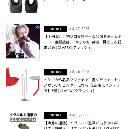
Jul, 27, 2026
CULTURE
【山田涼介】初ソロ東京ドーム公演を全曲レポ
ート！金髪披露、"やまちね"共演…見どころ総
まとめ | CLASSY.[クラッシィ]
Jul, 28, 2026
CULTURE
イケアから名品ソファまで！置くだけで「セン
スがいいリビング」になる【1点映えインテリ
ア】7選 | CLASSY.[クラッシィ]
Aug, 1, 2026
CULTURE
【今月の運勢】イヴルルド遙華が占う2026年8
月の「鉄星人」【エレメント占い】 | CLASSY.