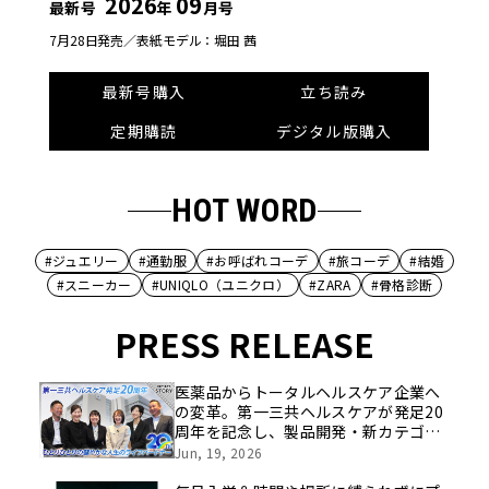
2026
09
最新号
年
月号
7月28日発売／
表紙モデル：堀田 茜
最新号購入
立ち読み
定期購読
デジタル版購入
HOT WORD
#ジュエリー
#通勤服
#お呼ばれコーデ
#旅コーデ
#結婚
#スニーカー
#UNIQLO（ユニクロ）
#ZARA
#骨格診断
PRESS RELEASE
医薬品からトータルヘルスケア企業へ
の変革。第一三共ヘルスケアが発足20
周年を記念し、製品開発・新カテゴリ
挑戦の舞台や旧社統合時のエピソード
Jun, 19, 2026
を社員の想いとともに振り返る特別映