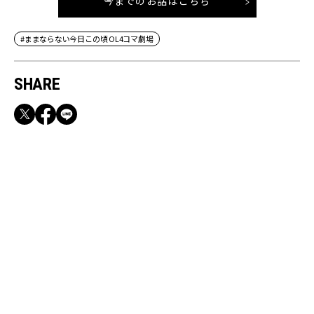
今までのお話はこちら
#ままならない今日この頃 OL4コマ劇場
SHARE
RECOMMEND
【CLASSY.お仕事名品】収納力のある優秀バッ
グ&スマホショルダー3選