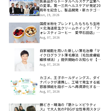
医薬品からトータルヘルスケア企業へ
の変革。第一三共ヘルスケアが発足20
周年を記念し、製品開発・新カテゴリ
挑戦の舞台や旧社統合時のエピソード
Jun, 19, 2026
を社員の想いとともに振り返る特別映
像を公開！
国産米粉をブレンドしたもちもち生地
×北海道産生クリームホイップ！「フ
ォレスティコーヒー 愛甲石田店」に
て、８月１７日（月）からクレープ販
Aug, 07, 2026
売を開始
自家細胞を用いた新しい薄毛治療「マ
イクログラフト薄毛療法（毛包皮膚組
織移植法）」提供開始のお知らせ 【医
療法人社団 青真会 青山エルクリニ
Aug, 07, 2026
ック】
カゴメ、王子ホールディングス、ダイ
ナパックが連携し、工場で発生する紙
容器損紙を段ボールへ再資源化する実
証を開始
Aug, 07, 2026
勝どき・晴海の『筋トレ×ピラティ
ス』で大人気のPBGが女性専用スタジ