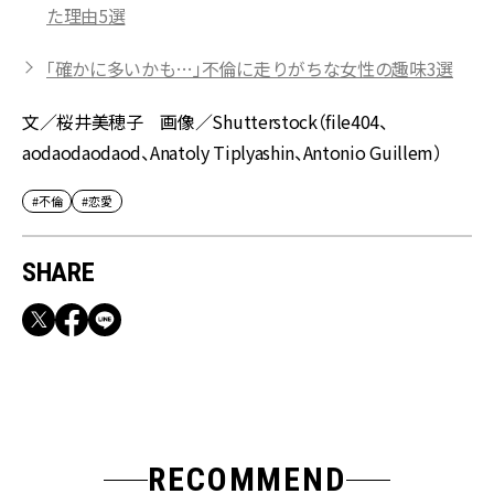
た理由5選
「確かに多いかも…」不倫に走りがちな女性の趣味3選
文／桜井美穂子 画像／Shutterstock（file404、
aodaodaodaod、Anatoly Tiplyashin、Antonio Guillem）
#不倫
#恋愛
SHARE
RECOMMEND