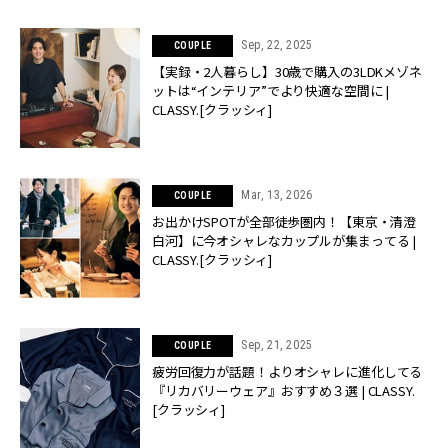
Sep, 22, 2025
COUPLE
【実録・2人暮らし】30歳で購入の3LDKメゾネ
ットは“インテリア”でより快適な空間に |
CLASSY.[クラッシィ]
Mar, 13, 2026
COUPLE
お出かけSPOTが全部徒歩圏内！【東京・清澄
白河】に今オシャレなカップルが集まってる |
CLASSY.[クラッシィ]
Sep, 21, 2025
COUPLE
疲労回復力が話題！よりオシャレに進化してる
『リカバリーウェア』おすすめ３選 | CLASSY.
[クラッシィ]