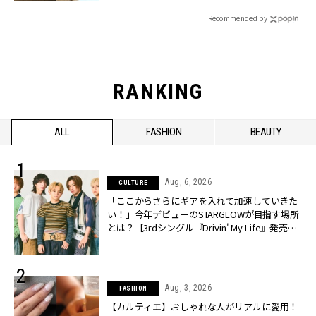
Recommended by
RANKING
ALL
FASHION
BEAUTY
Aug, 6, 2026
CULTURE
「ここからさらにギアを入れて加速していきた
い！」今年デビューのSTARGLOWが目指す場所
とは？【3rdシングル『Drivin' My Life』発売】 |
CLASSY.[クラッシィ]
Aug, 3, 2026
FASHION
【カルティエ】おしゃれな人がリアルに愛用！