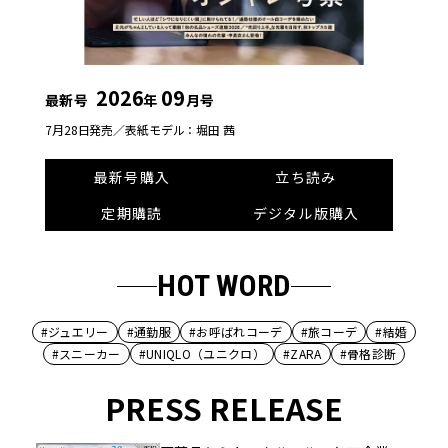
2026
09
最新号
年
月号
7月28日発売／
表紙モデル：堀田 茜
最新号購入
立ち読み
定期購読
デジタル版購入
HOT WORD
#ジュエリー
#通勤服
#お呼ばれコーデ
#旅コーデ
#結婚
#スニーカー
#UNIQLO（ユニクロ）
#ZARA
#骨格診断
PRESS RELEASE