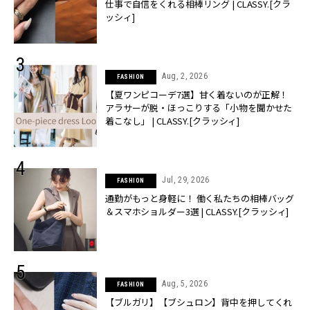
仕事で自信をくれる相棒リング | CLASSY.[クラ
ッシィ]
Aug, 2, 2026
FASHION
【夏ワンピコーデ7選】甘く着ないのが正解！
アラサーが脱・ほっこりする「小物を聞かせた
着こなし」 | CLASSY.[クラッシィ]
Jul, 29, 2026
FASHION
通勤がもっと身軽に！ 働く私たちの相棒バッグ
＆スマホショルダー3選 | CLASSY.[クラッシィ]
Aug, 5, 2026
FASHION
【ブルガリ】【ブシュロン】背中を押してくれ