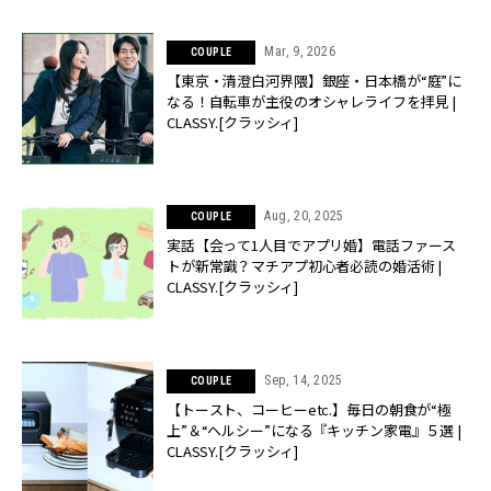
Mar, 9, 2026
COUPLE
【東京・清澄白河界隈】銀座・日本橋が“庭”に
なる！自転車が主役のオシャレライフを拝見 |
CLASSY.[クラッシィ]
Aug, 20, 2025
COUPLE
実話【会って1人目でアプリ婚】電話ファース
トが新常識？マチアプ初心者必読の婚活術 |
CLASSY.[クラッシィ]
Sep, 14, 2025
COUPLE
【トースト、コーヒーetc.】毎日の朝食が“極
上”＆“ヘルシー”になる『キッチン家電』５選 |
CLASSY.[クラッシィ]