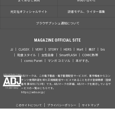
光文社オフィシャルサイト
読者モデル、ライター募集
ブラウザプッシュ通知について
MAGAZINE OFFICIAL SITE
JJ
CLASSY.
VERY
STORY
HERS
Mart
美ST
bis
和食スタイル
女性自身
SmartFLASH
COMIC熱帯
comic Pureri
マンガ コミソル
本がすき。
ABJマークは、この電子書店・電子書籍配信サービスが、著作権者からコン
テンツ使用許諾を得た正規版配信サービスであることを示す登録商標（登録
番号 第6091713号）です。ABJマークの詳細、ABJマークを掲示しているサ
ービスの一覧はこちらです。
https://aebs.or.jp/
このサイトについて
プライバシーポリシー
サイトマップ
©Kobunsha Co., Ltd. All Rights Reserved.