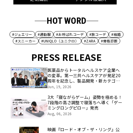
HOT WORD
#ジュエリー
#通勤服
#お呼ばれコーデ
#旅コーデ
#結婚
#スニーカー
#UNIQLO（ユニクロ）
#ZARA
#骨格診断
PRESS RELEASE
医薬品からトータルヘルスケア企業へ
の変革。第一三共ヘルスケアが発足20
周年を記念し、製品開発・新カテゴリ
挑戦の舞台や旧社統合時のエピソード
Jun, 19, 2026
を社員の想いとともに振り返る特別映
像を公開！
3大「寝ながらゲーム」姿勢を極める！
7段階の高さ調整で寝落ちへ導く「ゲー
ミングロングピロー」発売
Aug, 06, 2026
映画『ロード・オブ・ザ・リング』公