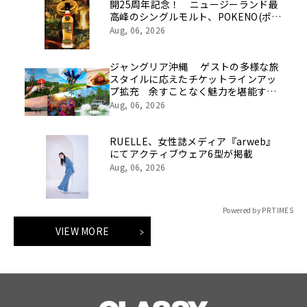
開25周年記念！ ニュージーランド最
高峰のシングルモルト、POKENO(ポケ
ノ)より 数量限定ウイスキー「リング
Aug, 06, 2026
ベアラー」が誕生
ジャングリア沖縄 ゲストの多様な旅
スタイルに応えたチケットラインアッ
プ拡充 余すことなく魅力を堪能する
「ロイヤルチケット」新登場
Aug, 06, 2026
RUELLE、女性誌メディア『arweb』
にてアクティブウェア6型が掲載
Aug, 06, 2026
Powered by PR TIMES
VIEW MORE