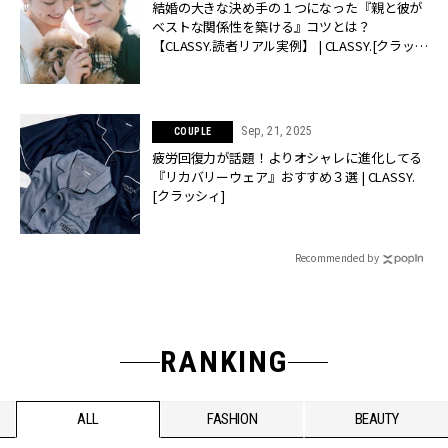
結婚の大きな決め手の１つになった『親と彼が
ベストな関係性を築ける』コツとは？
【CLASSY.読者リアル実例】 | CLASSY.[クラッシ
ィ]
Sep, 21, 2025
COUPLE
疲労回復力が話題！よりオシャレに進化してる
『リカバリーウェア』おすすめ３選 | CLASSY.
[クラッシィ]
Recommended by
RANKING
ALL
FASHION
BEAUTY