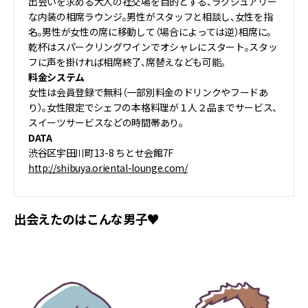
出会いを求める大人の社交場を目的とする、ラグジュアリー
な内装の相席ラウンジ。男性がスタッフと相談し、女性を指
名。男性が女性の席に移動して（場合によっては逆）相席に。
乾杯はスパークリングワインでオシャレにスタート。スタッ
フに声を掛ければ相席終了、席替えなども可能。
料金システム
女性は会員登録で無料（一部別料金のドリンクやフードあ
り）。女性限定でシェフの本格料理が１人２品までサービス、
スイーツサービスなどの時間帯あり。
DATA
渋谷区宇田川町13-8 ちとせ会館7F
http://shibuya.oriental-lounge.com/
出会えたのはこんな男子♥