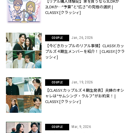
【リアル購入体験記】家を買うなら3LDKか
2LDKか…“予算”と“広さ”の究極の選択 |
CLASSY.[クラッシィ]
Jan, 26, 2026
COUPLE
【今どきカップルのリアル事情】CLASSY.カッ
プルズ４期生メンバーを紹介！ | CLASSY.[クラ
ッシィ]
Jan, 19, 2026
COUPLE
【CLASSY.カップルズ４期生発表】夫婦のオシ
ャレは“サムシング・ラルフ”がお約束！ |
CLASSY.[クラッシィ]
Mar, 9, 2026
COUPLE