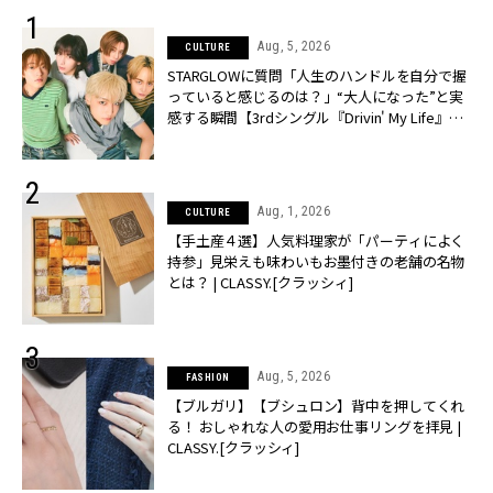
Aug, 5, 2026
CULTURE
STARGLOWに質問「人生のハンドルを自分で握
っていると感じるのは？」“大️人になった”と実
感する瞬間【3rdシングル『Drivin' My Life』発
売】 | CLASSY.[クラッシィ]
Aug, 1, 2026
CULTURE
【手土産４選】人気料理家が「パーティによく
持参」見栄えも味わいもお墨付きの老舗の名物
とは？ | CLASSY.[クラッシィ]
Aug, 5, 2026
FASHION
【ブルガリ】【ブシュロン】背中を押してくれ
る！ おしゃれな人の愛用お仕事リングを拝見 |
CLASSY.[クラッシィ]