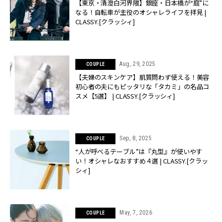
【東京・清澄白河界隈】銀座・日本橋が“庭”に
なる！自転車が主役のオシャレライフを拝見 |
CLASSY.[クラッシィ]
Aug, 29, 2025
COUPLE
【夫婦のスキンケア】肌質問わず使える！美容
初心者の夫にもピッタリな「タカミ」の名品コ
スメ【5選】 | CLASSY.[クラッシィ]
Sep, 8, 2025
COUPLE
“人が呼べるテーブル”は『丸型』が使いやす
い！オシャレなおすすめ４選 | CLASSY.[クラッ
シィ]
May, 7, 2026
COUPLE