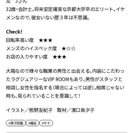
左 Jさん
32歳・会計士。将来安定確実な京都大学卒のエリート。イケ
メンなので、彼女いない歴３年は不思議。
Check！
回転率高い度 ★★★
メンズのハイスペック度 ★☆☆
お店の入りやすい度 ★★★
大箱なので様々な職業の男性と出会える。内装にこだわっ
たラグジュアリーなVIP ROOMもあり。男性がスタッフと
相談し女性を指名する（場合によっては逆）。相席じゃない
時も、見られていることを意識して！
イラスト／熊野友紀子 取材／濱口眞夕子
#男子図鑑
#婚活
#モテ