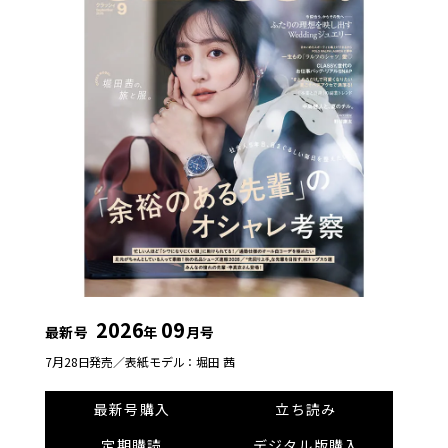
2026
09
最新号
年
月号
7月28日発売／
表紙モデル：堀田 茜
最新号購入
立ち読み
定期購読
デジタル版購入