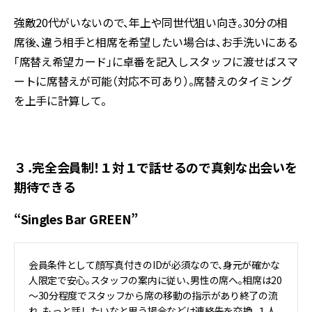
強敵20代がいないので、年上や同世代狙い向き。30分の相
席後、違う相手と相席を希望したい場合は、お手洗いにある
「席替え希望カード」に卓番を記入しスタッフに渡せばスマ
ートに席替えが可能（対応不可あり）。席替えのタイミング
を上手に計算して。
３．完全会員制！１対１で話せるので真剣な出会いを
期待できる
“Singles Bar GREEN”
会員条件として顔写真付きのIDが必須なので、身元が確かな
人限定で安心。スタッフの案内に従い、男性の席へ。相席は20
～30分程度でスタッフから席の移動の指示があり終了の流
れ。もっと話したいなと思う場合などは連絡先を交換。１人