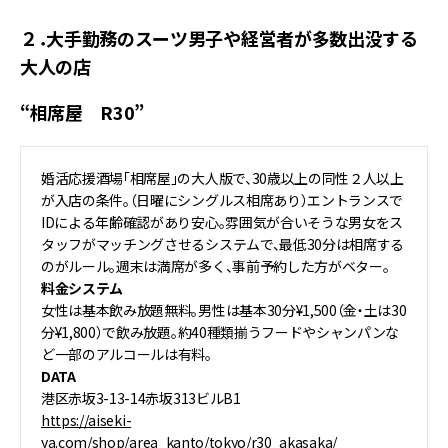
２．大手勤務のスーツ男子や経営者が多数出没する
大人の店
“相席屋 R30”
婚活応援酒場「相席屋」の大人版で、30歳以上の同性２人以上
が入店の条件。（日曜にシングルス相席あり）エントランスで
IDによる年齢確認があり安心。雰囲気が合いそうな男女をス
タッフがマッチングさせるシステムで、最低30分は相席する
のがルール。週末は満席が多く、事前予約した方がベター。
料金システム
女性は基本飲み放題無料。男性は基本30分¥1,500（金・土は30
分¥1,800）で飲み放題。約40種類揃うフードやシャンパンな
ど一部のアルコールは有料。
DATA
港区赤坂3-13-14赤坂313ビルB1
https://aiseki-
ya.com/shop/area_kanto/tokyo/r30_akasaka/