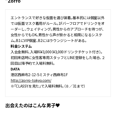
“Zorro”
エントランスで好きな仮面を選び装着。基本的には個室以外
では仮面マスク着用がルール。1Fバーフロアでドリンクをオ
ーダーし、ウェイティング。男性からのアプローチを待つが、
女性からでもOK。男性から声が掛かると相席になるシステ
ム。B1にVIP個室、B2にはラウンジシートがある。
料金システム
入会金無料、入場料¥3,000（¥3,000ドリンクチケット付き）。
初回来店時に女性客専用スタッフとLINE登録をした場合、２
回目以降予約で入場料無料。
DATA
港区西麻布2-12-5ミスティ西麻布1F
http://zorro-tokyo.com/
※「CLASSY.を見た」で入場料無料。（８／31まで）
出会えたのはこんな男子♥